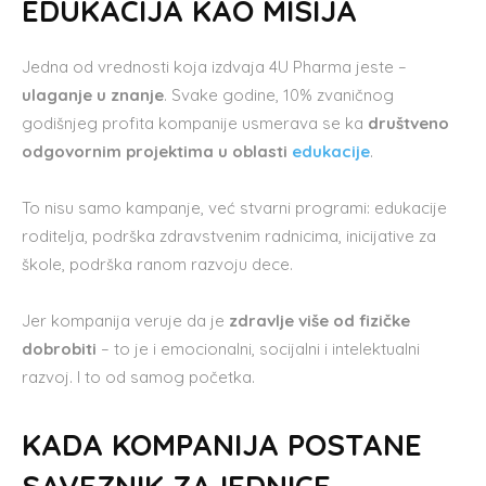
EDUKACIJA KAO MISIJA
Jedna od vrednosti koja izdvaja 4U Pharma jeste –
ulaganje u znanje
. Svake godine, 10% zvaničnog
godišnjeg profita kompanije usmerava se ka
društveno
odgovornim projektima u oblasti
edukacije
.
To nisu samo kampanje, već stvarni programi: edukacije
roditelja, podrška zdravstvenim radnicima, inicijative za
škole, podrška ranom razvoju dece.
Jer kompanija veruje da je
zdravlje više od fizičke
dobrobiti
– to je i emocionalni, socijalni i intelektualni
razvoj. I to od samog početka.
KADA KOMPANIJA POSTANE