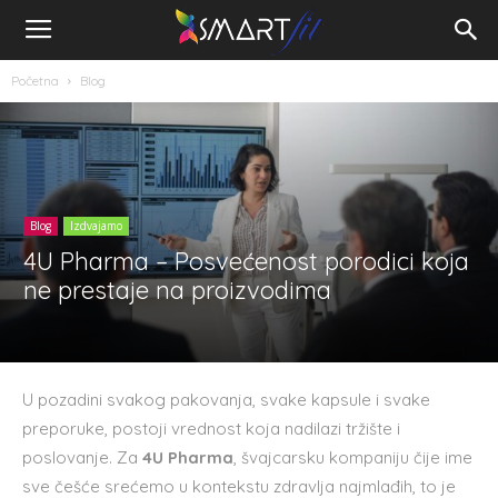
Početna
Blog
Blog
Izdvajamo
4U Pharma – Posvećenost porodici koja
ne prestaje na proizvodima
U pozadini svakog pakovanja, svake kapsule i svake
preporuke, postoji vrednost koja nadilazi tržište i
poslovanje. Za
4U Pharma
, švajcarsku kompaniju čije ime
sve češće srećemo u kontekstu zdravlja najmlađih, to je