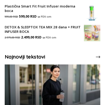
је
је:
3.499,00 RSD
Plastična Smart Fit Fruit Infuser moderna
boca
била:
989,00 RSD.
Оригинална
Тренутна
599,00
RSD
sa PDV-om
999,00
RSD
1.178,00 RSD.
цена
цена
DETOX & SLEEPTOX TEA MIX 28 dana + FRUIT
је
је:
INFUSER BOCA
Оригинална
Тренутна
била:
2.499,00
RSD
599,00 RSD.
sa PDV-om
2.979,00
RSD
цена
цена
999,00 RSD.
је
је:
Najnoviji tekstovi
била:
2.499,00 RSD.
2.979,00 RSD.