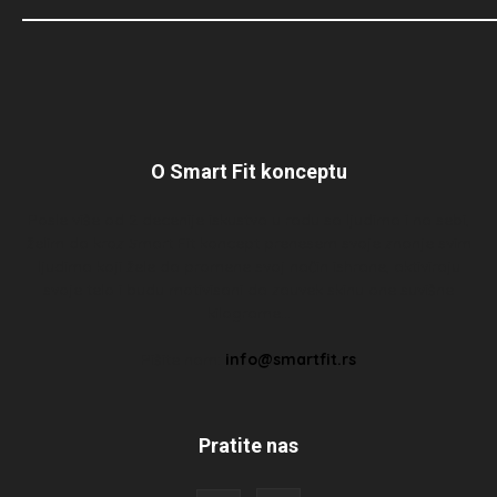
O Smart Fit konceptu
Posle više od 2 decenije iskustva u radu sa ljudima i na sebi,
želim da kroz Smart Fit koncept prenesem svoje znanje svim
ljudima koji žele da promene svoj način ishrane, aktiviraju
svoje telo i budu motivisani da zauvek skinu one suvišne
kilograme…
Pišite nam:
info@smartfit.rs
Pratite nas