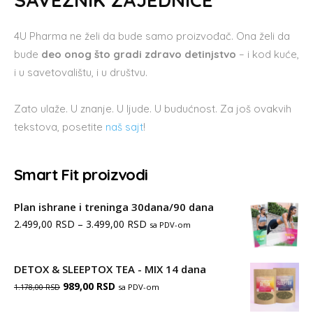
SAVEZNIK ZAJEDNICE
4U Pharma ne želi da bude samo proizvođač. Ona želi da
bude
deo onog što gradi zdravo detinjstvo
– i kod kuće,
i u savetovalištu, i u društvu.
Zato ulaže. U znanje. U ljude. U budućnost. Za još ovakvih
tekstova, posetite
naš sajt
!
Smart Fit proizvodi
Plan ishrane i treninga 30dana/90 dana
Распон
2.499,00
RSD
–
3.499,00
RSD
sa PDV-om
цена:
од
DETOX & SLEEPTOX TEA - MIX 14 dana
Оригинална
Тренутна
989,00
RSD
2.499,00 RSD
sa PDV-om
1.178,00
RSD
цена
цена
до