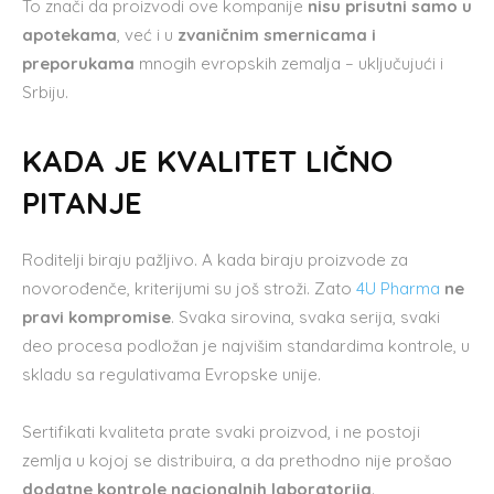
To znači da proizvodi ove kompanije
nisu prisutni samo u
apotekama
, već i u
zvaničnim smernicama i
preporukama
mnogih evropskih zemalja – uključujući i
Srbiju.
KADA JE KVALITET LIČNO
PITANJE
Roditelji biraju pažljivo. A kada biraju proizvode za
novorođenče, kriterijumi su još stroži. Zato
4U Pharma
ne
pravi kompromise
. Svaka sirovina, svaka serija, svaki
deo procesa podložan je najvišim standardima kontrole, u
skladu sa regulativama Evropske unije.
Sertifikati kvaliteta prate svaki proizvod, i ne postoji
zemlja u kojoj se distribuira, a da prethodno nije prošao
dodatne kontrole nacionalnih laboratorija
.