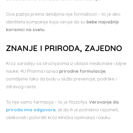
Ova pažnja prema detaljima nije formalnost – to je deo
identiteta kompanije koja veruje da su
bebe najvažniji
korisnici na svetu.
ZNANJE I PRIRODA, ZAJEDNO
Kroz saradnju sa stručnjacima iz oblasti medicinske i biljne
nauke, 4U Pharma razvija
prirodne formulacije
,
osmišljene tako da budu u službi prevencije, podrške i
zdravog rasta.
To nije samo farmacija – to je filozofija.
Verovanje da
priroda ima odgovore
, ali da ih je potrebno razumeti,
oblikovati i potvrditi kroz klinička ispitivanja i nauku.