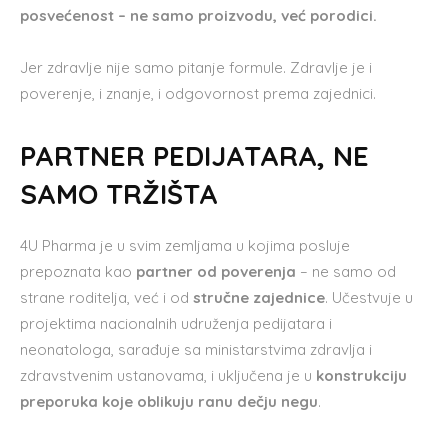
posvećenost – ne samo proizvodu, već porodici.
Jer zdravlje nije samo pitanje formule. Zdravlje je i
poverenje, i znanje, i odgovornost prema zajednici.
PARTNER PEDIJATARA, NE
SAMO TRŽIŠTA
4U Pharma je u svim zemljama u kojima posluje
prepoznata kao
partner od poverenja
– ne samo od
strane roditelja, već i od
stručne zajednice
. Učestvuje u
projektima nacionalnih udruženja pedijatara i
neonatologa, sarađuje sa ministarstvima zdravlja i
zdravstvenim ustanovama, i uključena je u
konstrukciju
preporuka koje oblikuju ranu dečju negu
.