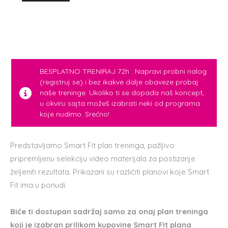
BESPLATNO TRENIRAJ 72h : Napravi probni nalog
(registruj se) i bez ikakve dalje obaveze probaj
naše treninge. Ukoliko ti se dopada naš koncept,
u okviru sajta možeš izabrati neki od programa
koje nudimo. Srećno!
Predstavljamo Smart Fit plan treninga, pažljivo
pripremljenu selekciju video materijala za postizanje
željenih rezultata. Prikazani su različiti planovi koje Smart
Fit ima u ponudi.
Biće ti dostupan sadržaj samo za onaj plan treninga
koji je izabran prilikom kupovine Smart Fit plana