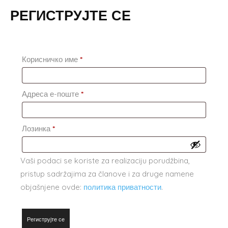
РЕГИСТРУЈТЕ СЕ
Обавезно
Корисничко име
*
Обавезно
Адреса е-поште
*
Обавезно
Лозинка
*
Vaši podaci se koriste za realizaciju porudžbina,
pristup sadržajima za članove i za druge namene
objašnjene ovde:
политика приватности
.
Региструјте се