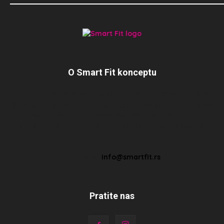
O Smart Fit konceptu
Posle više od 2 decenije iskustva u radu sa ljudima i na sebi,
želim da kroz Smart Fit koncept prenesem svoje znanje svim
ljudima koji žele da promene svoj način ishrane, aktiviraju
svoje telo i budu motivisani da zauvek skinu one suvišne
kilograme…
Pišite nam:
info@smartfit.rs
Pratite nas