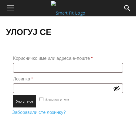
УЛОГУЈ СЕ
Обавезно
Корисничко име или адреса е-поште
*
Обавезно
Лозинка
*
Запамти ме
Улогујте се
Заборавили сте лозинку?