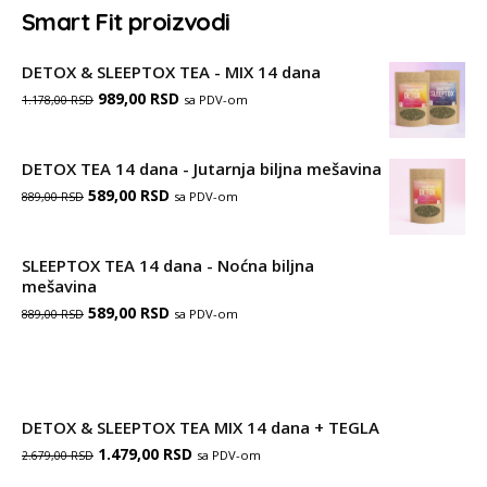
Smart Fit proizvodi
DETOX & SLEEPTOX TEA - MIX 14 dana
Оригинална
Тренутна
989,00
RSD
sa PDV-om
1.178,00
RSD
цена
цена
је
је:
DETOX TEA 14 dana - Jutarnja biljna mešavina
Оригинална
Тренутна
589,00
била:
RSD
989,00 RSD.
sa PDV-om
889,00
RSD
цена
цена
1.178,00 RSD.
је
је:
SLEEPTOX TEA 14 dana - Noćna biljna
mešavina
била:
589,00 RSD.
Оригинална
Тренутна
589,00
RSD
sa PDV-om
889,00
RSD
889,00 RSD.
цена
цена
је
је:
била:
589,00 RSD.
DETOX & SLEEPTOX TEA MIX 14 dana + TEGLA
889,00 RSD.
Оригинална
Тренутна
1.479,00
RSD
sa PDV-om
2.679,00
RSD
цена
цена