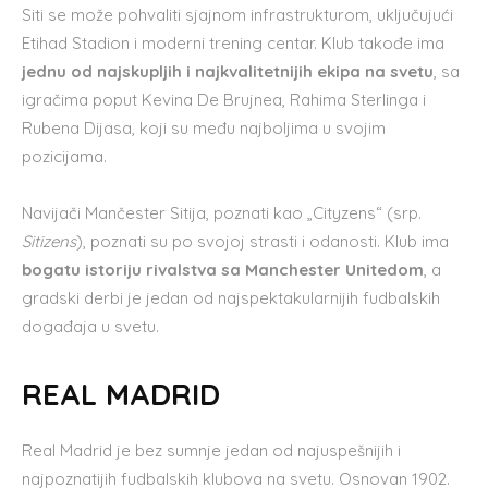
Siti se može pohvaliti sjajnom infrastrukturom, uključujući
Etihad Stadion i moderni trening centar. Klub takođe ima
jednu od najskupljih i najkvalitetnijih ekipa na svetu
, sa
igračima poput Kevina De Brujnea, Rahima Sterlinga i
Rubena Dijasa, koji su među najboljima u svojim
pozicijama.
Navijači Mančester Sitija, poznati kao „Cityzens“ (srp.
Sitizens
), poznati su po svojoj strasti i odanosti. Klub ima
bogatu istoriju rivalstva sa Manchester Unitedom
, a
gradski derbi je jedan od najspektakularnijih fudbalskih
događaja u svetu.
REAL MADRID
Real Madrid je bez sumnje jedan od najuspešnijih i
najpoznatijih fudbalskih klubova na svetu. Osnovan 1902.