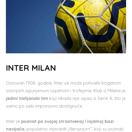
INTER MILAN
Osnovan 1908. godine, Inter se može pohvaliti bogatom
istorijom ispunjenom uspehom i trofejima. Klub iz Milana je
jedini italijanski tim
koji nikada nije ispao iz Serie A, što je
samo po sebi impresivno dostignuće.
Inter je
poznat po svojoj strastvenoj i lojalnoj bazi
navijača
, popularno nazvanih „Nerazzurri“, koji su poznati