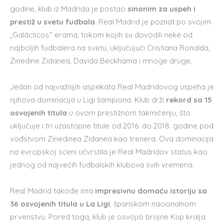
godine, klub iz Madrida je postao
sinonim za uspeh i
prestiž u svetu fudbala
. Real Madrid je poznat po svojim
„Galácticos“ erama, tokom kojih su dovodili neke od
najboljih fudbalera na svetu, uključujući Cristiana Ronalda,
Zinedine Zidanea, Davida Beckhama i mnoge druge.
Jedan od najvažnijih aspekata Real Madridovog uspeha je
njihova dominacija u Ligi šampiona. Klub drži
rekord sa 15
osvojenih titula
u ovom prestižnom takmičenju, što
uključuje i tri uzastopne titule od 2016. do 2018. godine pod
vođstvom Zinedinea Zidanea kao trenera. Ova dominacija
na evropskoj sceni učvrstila je Real Madridov status kao
jednog od najvećih fudbalskih klubova svih vremena.
Real Madrid takođe ima
impresivnu domaću istoriju sa
36 osvojenih titula u La Ligi
, španskom nacionalnom
prvenstvu. Pored toga, klub je osvojio brojne Kup kralja