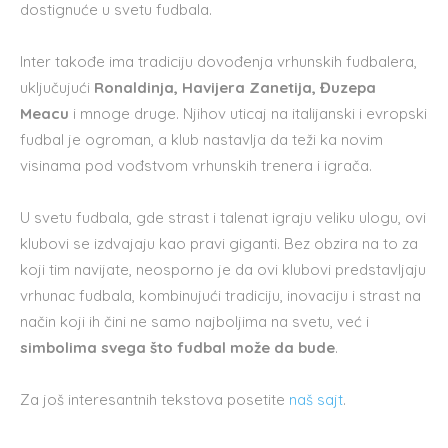
dostignuće u svetu fudbala.
Inter takođe ima tradiciju dovođenja vrhunskih fudbalera,
uključujući
Ronaldinja, Havijera Zanetija, Đuzepa
Meacu
i mnoge druge. Njihov uticaj na italijanski i evropski
fudbal je ogroman, a klub nastavlja da teži ka novim
visinama pod vođstvom vrhunskih trenera i igrača.
U svetu fudbala, gde strast i talenat igraju veliku ulogu, ovi
klubovi se izdvajaju kao pravi giganti. Bez obzira na to za
koji tim navijate, neosporno je da ovi klubovi predstavljaju
vrhunac fudbala, kombinujući tradiciju, inovaciju i strast na
način koji ih čini ne samo najboljima na svetu, već i
simbolima svega što fudbal može da bude
.
Za još interesantnih tekstova posetite
naš sajt
.