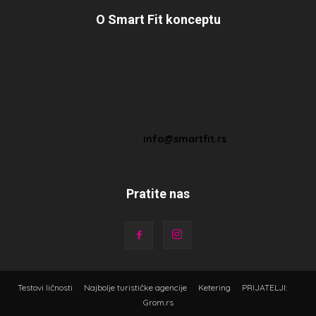
O Smart Fit konceptu
Posle više od 2 decenije iskustva u radu sa ljudima i na sebi,
želim da kroz Smart Fit koncept prenesem svoje znanje svim
ljudima koji žele da promene svoj način ishrane, aktiviraju
svoje telo i budu motivisani da zauvek skinu one suvišne
kilograme…
Pišite nam:
info@smartfit.rs
Pratite nas
Testovi ličnosti
Najbolje turističke agencije
Ketering
PRIJATELJI:
Grom.rs