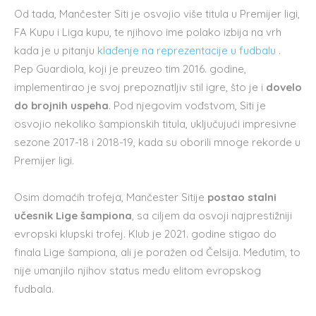
Od tada, Mančester Siti je osvojio više titula u Premijer ligi,
FA Kupu i Liga kupu, te njihovo ime polako izbija na vrh
kada je u pitanju
klađenje na reprezentacije u fudbalu
.
Pep Guardiola, koji je preuzeo tim 2016. godine,
implementirao je svoj prepoznatljiv stil igre, što je i
dovelo
do brojnih uspeha
. Pod njegovim vođstvom, Siti je
osvojio nekoliko šampionskih titula, uključujući impresivne
sezone 2017-18 i 2018-19, kada su oborili mnoge rekorde u
Premijer ligi.
Osim domaćih trofeja, Mančester Sitije
postao stalni
učesnik Lige šampiona
, sa ciljem da osvoji najprestižniji
evropski klupski trofej. Klub je 2021. godine stigao do
finala Lige šampiona, ali je poražen od Čelsija. Međutim, to
nije umanjilo njihov status među elitom evropskog
fudbala.