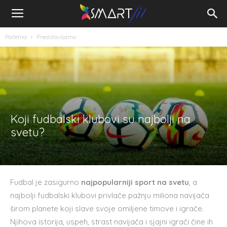
Početna
Predstavljamo
Koji fudbalski klubovi su najbolji na
svetu?
Fudbal je zasigurno
najpopularniji sport na svetu
, a
najbolji fudbalski klubovi privlače pažnju miliona navijača
širom planete koji slave svoje omiljene timove i igrače.
Njihova istorija, uspeh, strast navijača i sjajni igrači čine ih