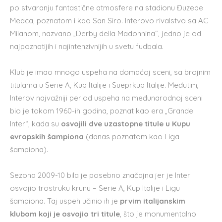
po stvaranju fantastične atmosfere na stadionu Đuzepe
Meaca, poznatom i kao San Siro. Interovo rivalstvo sa AC
Milanom, nazvano „Derby della Madonnina“, jedno je od
najpoznatijih i najintenzivnijih u svetu fudbala.
Klub je imao mnogo uspeha na domaćoj sceni, sa brojnim
titulama u Serie A, Kup Italije i Sueprkup Italije. Međutim,
Interov najvažniji period uspeha na međunarodnoj sceni
bio je tokom 1960-ih godina, poznat kao era „Grande
Inter“, kada su
osvojili dve uzastopne titule u Kupu
evropskih šampiona
(danas poznatom kao Liga
šampiona).
Sezona 2009-10 bila je posebno značajna jer je Inter
osvojio trostruku krunu – Serie A, Kup Italije i Ligu
šampiona. Taj uspeh učinio ih je
prvim italijanskim
klubom koji je osvojio tri titule
, što je monumentalno