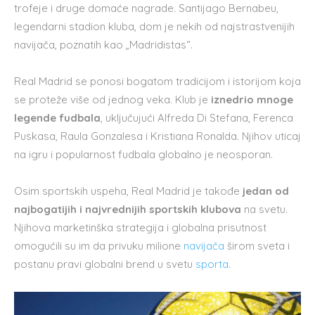
trofeje i druge domaće nagrade. Santijago Bernabeu,
legendarni stadion kluba, dom je nekih od najstrastvenijih
navijača, poznatih kao „Madridistas“.
Real Madrid se ponosi bogatom tradicijom i istorijom koja
se proteže više od jednog veka. Klub je
iznedrio mnoge
legende fudbala
, uključujući Alfreda Di Stefana, Ferenca
Puskasa, Raula Gonzalesa i Kristiana Ronalda. Njihov uticaj
na igru i popularnost fudbala globalno je neosporan.
Osim sportskih uspeha, Real Madrid je takođe
jedan od
najbogatijih i najvrednijih sportskih klubova
na svetu.
Njihova marketinška strategija i globalna prisutnost
omogućili su im da privuku milione
navijača
širom sveta i
postanu pravi globalni brend u svetu
sporta
.