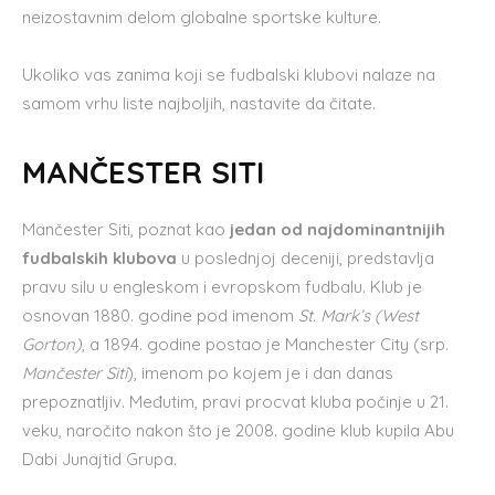
neizostavnim delom globalne sportske kulture.
Ukoliko vas zanima koji se fudbalski klubovi nalaze na
samom vrhu liste najboljih, nastavite da čitate.
MANČESTER SITI
Mančester Siti, poznat kao
jedan od najdominantnijih
fudbalskih klubova
u poslednjoj deceniji, predstavlja
pravu silu u engleskom i evropskom fudbalu. Klub je
osnovan 1880. godine pod imenom
St. Mark’s (West
Gorton)
, a 1894. godine postao je Manchester City (srp.
Mančester Siti
), imenom po kojem je i dan danas
prepoznatljiv. Međutim, pravi procvat kluba počinje u 21.
veku, naročito nakon što je 2008. godine klub kupila Abu
Dabi Junajtid Grupa.