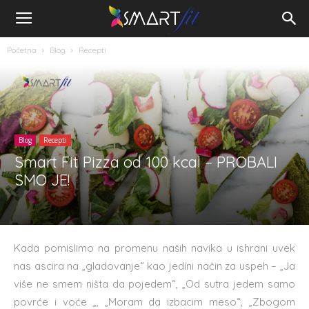
Početna
Blog
Recepti
Blog
Recepti
Smart Fit Pizza od 100 kcal – PROBALI
SMO JE!
Kada pomislimo na promenu naših navika u ishrani uvek
nas ascira na „gladovanje“ kao jedini način za uspeh – „Ja
više ne smem ništa da pojedem“, „Od sutra jedem samo
povrće i voće „, „Moram da izbacim meso“, „Zbogom