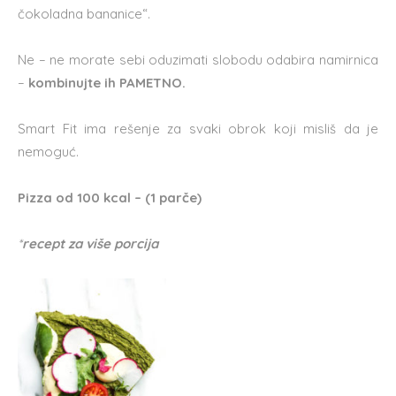
čokoladna bananice“.
Ne – ne morate sebi oduzimati slobodu odabira namirnica
–
kombinujte ih PAMETNO.
Smart Fit ima rešenje za svaki obrok koji misliš da je
nemoguć.
Pizza od 1
00 kcal – (1 parče)
*
recept za više porcija