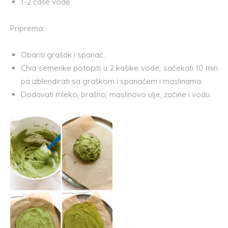
1-2 čaše vode
Priprema:
Obariti grašak i spanać.
Chia semenke potopiti u 2 kašike vode, sačekati 10 min
pa izblendirati sa graškom i spanaćem i maslinama.
Dodavati mleko, brašno, maslinovo ulje, začine i vodu.