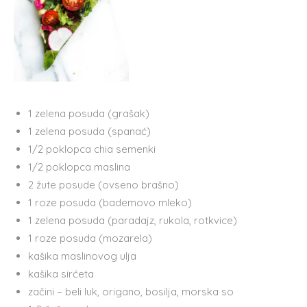
1 zelena posuda (grašak)
1 zelena posuda (spanać)
1/2 poklopca chia semenki
1/2 poklopca maslina
2 žute posude (ovseno brašno)
1 roze posuda (bademovo mleko)
1 zelena posuda (paradajz, rukola, rotkvice)
1 roze posuda (mozarela)
kašika maslinovog ulja
kašika sirćeta
začini – beli luk, origano, bosilja, morska so