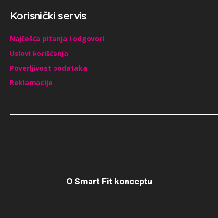
Korisnički servis
Najčešća pitanja i odgovori
Uslovi korišćenja
Poverljivost podataka
Reklamacije
O Smart Fit konceptu
Posle više od 2 decenije iskustva u radu sa ljudima i na sebi,
želim da kroz Smart Fit koncept prenesem svoje znanje svim