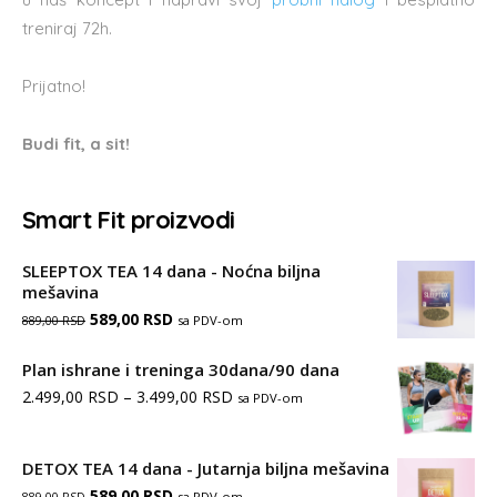
treniraj 72h.
Prijatno!
Budi fit, a sit!
Smart Fit proizvodi
SLEEPTOX TEA 14 dana - Noćna biljna
mešavina
Оригинална
Тренутна
589,00
RSD
sa PDV-om
889,00
RSD
цена
цена
Plan ishrane i treninga 30dana/90 dana
је
је:
Распон
2.499,00
RSD
–
3.499,00
RSD
sa PDV-om
била:
589,00 RSD.
цена:
889,00 RSD.
од
DETOX TEA 14 dana - Jutarnja biljna mešavina
Оригинална
Тренутна
589,00
RSD
2.499,00 RSD
sa PDV-om