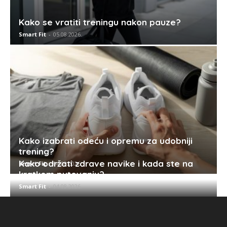
Kako se vratiti treningu nakon pauze?
Smart Fit
-
05.08.2026.
Kako izabrati odeću i opremu za udobniji
trening?
Kako održati zdrave navike i kada ste na
Smart Fit
-
04.08.2026.
kratkom putovanju?
Smart Fit
-
04.08.2026.