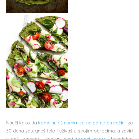
Nauči kako da
kombinuješ namirnice na pametan način
i za
30 dana zategneš telo i uživaš u svojim obrocima, a zaviri
u naš koncept i napravi svoj
probni nalog
i besplatno