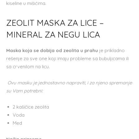
kiseline u mišićima.
ZEOLIT MASKA ZA LICE –
MINERAL ZA NEGU LICA
Maska koja se dobija od zeolita u prahu
je prikladno
rešenje za sve one koji imaju probleme sa bubuljicama ili
sa crvenilom na licu.
Ovu masku je jednostavno napraviti, i za njeno spremanje
su Vam potrebni:
2 kašičice zeolita
Voda
Med