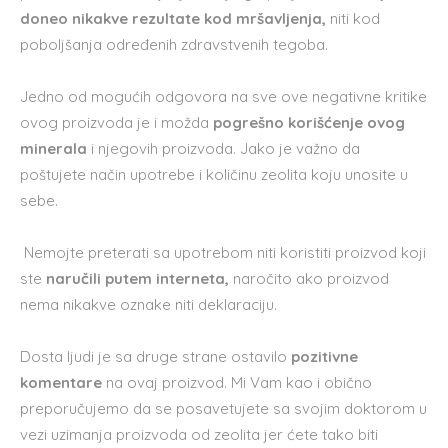
doneo nikakve rezultate kod mršavljenja,
niti kod
poboljšanja određenih zdravstvenih tegoba.
Jedno od mogućih odgovora na sve ove negativne kritike
ovog proizvoda je i možda
pogrešno korišćenje ovog
minerala
i njegovih proizvoda. Jako je važno da
poštujete način upotrebe i količinu zeolita koju unosite u
sebe.
Nemojte preterati sa upotrebom niti koristiti proizvod koji
ste
naručili putem interneta,
naročito ako proizvod
nema nikakve oznake niti deklaraciju.
Dosta ljudi je sa druge strane ostavilo
pozitivne
komentare
na ovaj proizvod. Mi Vam kao i obično
preporučujemo da se posavetujete sa svojim doktorom u
vezi uzimanja proizvoda od zeolita jer ćete tako biti