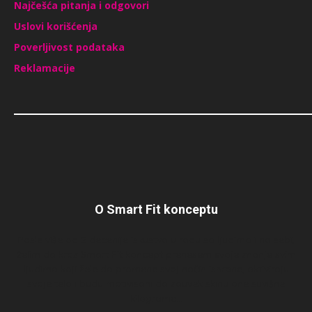
Najčešća pitanja i odgovori
Uslovi korišćenja
Poverljivost podataka
Reklamacije
O Smart Fit konceptu
Posle više od 2 decenije iskustva u radu sa ljudima i na sebi,
želim da kroz Smart Fit koncept prenesem svoje znanje svim
ljudima koji žele da promene svoj način ishrane, aktiviraju
svoje telo i budu motivisani da zauvek skinu one suvišne
kilograme…