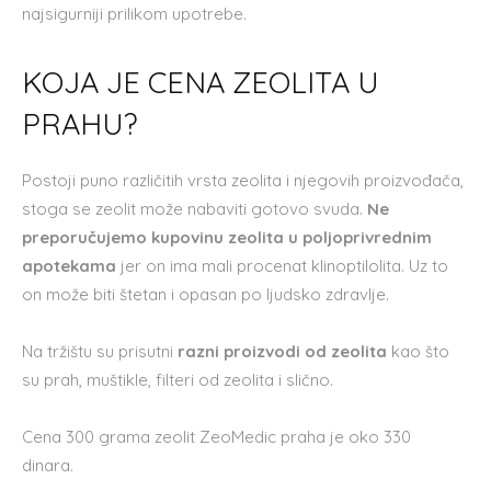
najsigurniji prilikom upotrebe.
KOJA JE CENA ZEOLITA U
PRAHU?
Postoji puno različitih vrsta zeolita i njegovih proizvođača,
stoga se zeolit može nabaviti gotovo svuda.
Ne
preporučujemo kupovinu zeolita u poljoprivrednim
apotekama
jer on ima mali procenat klinoptilolita. Uz to
on može biti štetan i opasan po ljudsko zdravlje.
Na tržištu su prisutni
razni proizvodi od zeolita
kao što
su prah, muštikle, filteri od zeolita i slično.
Cena 300 grama zeolit ZeoMedic praha je oko 330
dinara.