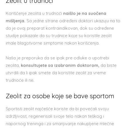
Zeolit u trudnoći
Korišćenje zeolita u trudnoći
naišlo je na suočena
mišljenja.
Sa jedne strane određeni doktori ukazuju na to
da je ovaj preparat kontraindikovan, dok su određene
studije pokazale da su trudnice koje su koristile zeolit
imale blagotvorne simptome nakon korišćenja.
Naša je preporuka da se ipak pre odluke o upotrebi
zeolita,
konsultujete sa izabranim doktorom,
da biste
utvrdili da li ipak smete da koristite zeolit za vreme
trudnoće ili ne.
Zeolit za osobe koje se bave sportom
Sportisti zeolit najčešće koriste da bi povećali svoju
izdržljivost, regenerisali svoje telo nakon teškog i
napornog treninga i za smanjivanje nakupljene mlečne