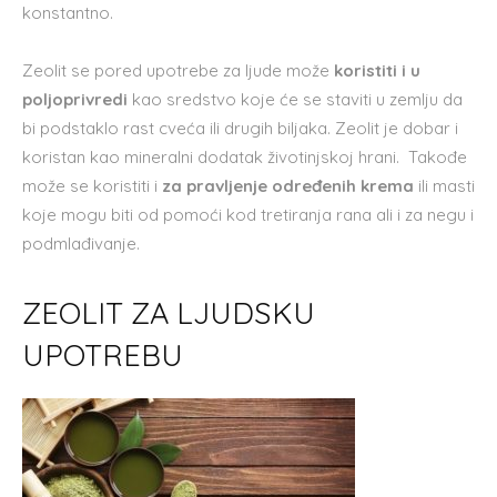
konstantno.
Zeolit se pored upotrebe za ljude može
koristiti i u
poljoprivredi
kao sredstvo koje će se staviti u zemlju da
bi podstaklo rast cveća ili drugih biljaka. Zeolit je dobar i
koristan kao mineralni dodatak životinjskoj hrani. Takođe
može se koristiti i
za pravljenje određenih krema
ili masti
koje mogu biti od pomoći kod tretiranja rana ali i za negu i
podmlađivanje.
ZEOLIT ZA LJUDSKU
UPOTREBU