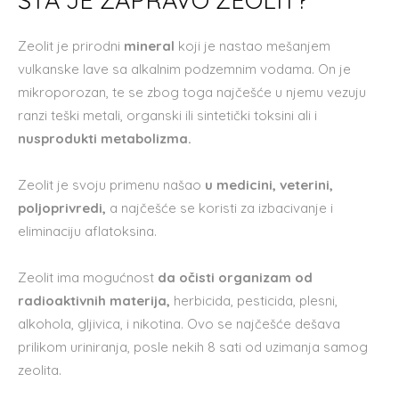
ŠTA JE ZAPRAVO ZEOLIT?
Zeolit je prirodni
mineral
koji je nastao mešanjem
vulkanske lave sa alkalnim podzemnim vodama. On je
mikroporozan, te se zbog toga najčešće u njemu vezuju
ranzi teški metali, organski ili sintetički toksini ali i
nusprodukti metabolizma.
Zeolit je svoju primenu našao
u medicini, veterini,
poljoprivredi,
a najčešće se koristi za izbacivanje i
eliminaciju aflatoksina.
Zeolit ima mogućnost
da očisti organizam od
radioaktivnih materija,
herbicida, pesticida, plesni,
alkohola, gljivica, i nikotina. Ovo se najčešće dešava
prilikom uriniranja, posle nekih 8 sati od uzimanja samog
zeolita.