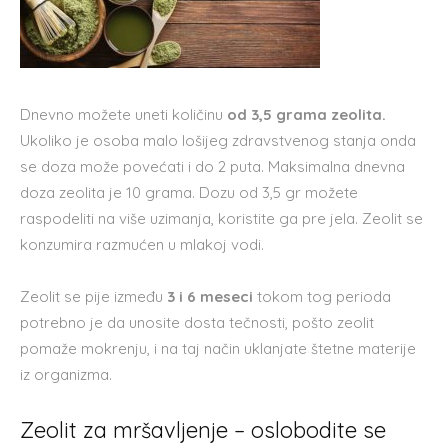
Dnevno možete uneti količinu
od 3,5 grama zeolita.
Ukoliko je osoba malo lošijeg zdravstvenog stanja onda
se doza može povećati i do 2 puta. Maksimalna dnevna
doza zeolita je 10 grama. Dozu od 3,5 gr možete
raspodeliti na više uzimanja, koristite ga pre jela. Zeolit se
konzumira razmućen u mlakoj vodi.
Zeolit se pije između
3 i 6 meseci
tokom tog perioda
potrebno je da unosite dosta tečnosti, pošto zeolit
pomaže mokrenju, i na taj način uklanjate štetne materije
iz organizma.
Zeolit za mršavljenje – oslobodite se