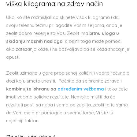
viška kilograma na zdrav način
Ukoliko ste razmišljali da skinete višak kilograma i da
svoju telesnu težinu prilagodite Vašim željama, onda je
zeolit dobro rešenje za Vas. Zeolit ima
bitnu uloga u
skidanju masnih naslaga
, a osim toga može pomoći
oko zatezanja kože, i ne dozvoljava da se koža značajnije
opusti.
Zeolit uzimajte u gore propisanoj količini i vodite računa o
dozi koju smete unositi. Počnite da se hranite zdravo i
kombinujte ishranu sa
određenim vežbama
i tako ćete
imati veoma solidne rezultate. Nemojte misliti da će
rezultati pasti sa neba i samo od zeolita, zeolit je tu samo
da Vam malo pripomogne u svemu tome, Vi ste tu
najbitniji faktor.