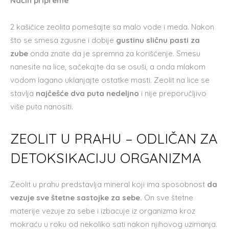
Način pripreme
2 kašičice zeolita pomešajte sa malo vode i meda. Nakon
što se smesa zgusne i dobije
gustinu sličnu pasti za
zube
onda znate da je spremna za korišćenje. Smesu
nanesite na lice, sačekajte da se osuši, a onda mlakom
vodom lagano uklanjajte ostatke masti. Zeolit na lice se
stavlja
najčešće dva puta nedeljno
i nije preporučljivo
više puta nanositi.
ZEOLIT U PRAHU – ODLIČAN ZA
DETOKSIKACIJU ORGANIZMA
Zeolit u prahu predstavlja mineral koji ima sposobnost
da
vezuje sve štetne sastojke za sebe.
On sve štetne
materije vezuje za sebe i izbacuje iz organizma kroz
mokraću u roku od nekoliko sati nakon njihovog uzimanja.