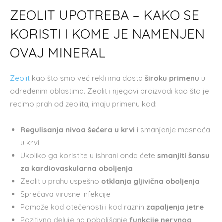
ZEOLIT UPOTREBA – KAKO SE
KORISTI I KOME JE NAMENJEN
OVAJ MINERAL
Zeolit
kao što smo već rekli ima dosta
široku primenu
u
određenim oblastima. Zeolit i njegovi proizvodi kao što je
recimo prah od zeolita, imaju primenu kod:
Regulisanja nivoa šećera u krvi
i smanjenje masnoća
u krvi
Ukoliko ga koristite u ishrani onda ćete
smanjiti šansu
za kardiovaskularna oboljenja
Zeolit u prahu uspešno
otklanja gljivična oboljenja
Sprečava virusne infekcije
Pomaže kod otečenosti i kod raznih
zapaljenja jetre
Pozitivno deluje na poboljšanje
funkcije nervnog