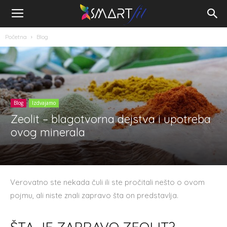
Početna
Blog
Blog
Izdvajamo
Zeolit – blagotvorna dejstva i upotreba
ovog minerala
Verovatno ste nekada čuli ili ste pročitali nešto o ovom
pojmu, ali niste znali zapravo šta on predstavlja.