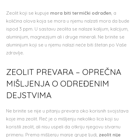
Zeolit koji se kupuje
mora biti termički odrađen
, a
količina olova koja se mora u njemu nalzati mora da bude
ispod 3 ppm. U sastavu zeolita se nalaze kalijum, kalcijum,
aluminijum, magnezijum ali i druge minerali. Ne brinite se
aluminijum koji se u njemu nalazi neće biti štetan po Vaše
zdravlje.
ZEOLIT PREVARA – OPREČNA
MIŠLJENJA O ODREĐENIM
DEJSTVIMA
Ne brinite se nije u pitanju prevara oko korisnih svojstava
koje ima zeolit. Reč je o mišljenju nekoliko lica koji su
koristili zeolit, ali nisu uspeli da otkriju njegovu stvarnu
primenu. Prema mišljenju manje grupe ljudi,
zeolit nije