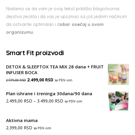
Nadamo se da vam je ovaj tekst približio blagotvorna
dejstva zeolita i da vas je upoznao sa još jednim načinom
da ostvarite optimalan i d
obar osećaj u svom
organizumu.
Smart Fit proizvodi
DETOX & SLEEPTOX TEA MIX 28 dana + FRUIT
INFUSER BOCA
Оригинална
Тренутна
2.499,00
RSD
sa PDV-om
2.979,00
RSD
цена
цена
Plan ishrane i treninga 30dana/90 dana
је
је:
Распон
2.499,00
RSD
–
3.499,00
RSD
sa PDV-om
била:
2.499,00 RSD.
цена:
2.979,00 RSD.
од
Aktivna mama
2.399,00
RSD
2.499,00 RSD
sa PDV-om