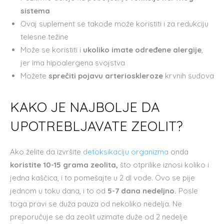
sistema
Ovaj suplement se takođe može koristiti i za redukciju
telesne težine
Može se koristiti i
ukoliko imate određene alergije
,
jer ima hipoalergena svojstva
Možete
sprečiti pojavu arterioskleroze
krvnih sudova
KAKO JE NAJBOLJE DA
UPOTREBLJAVATE ZEOLIT?
Ako želite da izvršite
detoksikaciju organizma
onda
koristite 10-15 grama zeolita,
što otprilike iznosi koliko i
jedna kaščica, i to pomešajte u 2 dl vode. Ovo se pije
jednom u toku dana, i to od
5-7 dana nedeljno.
Posle
toga pravi se duža pauza od nekoliko nedelja. Ne
preporučuje se da zeolit uzimate duže od 2 nedelje