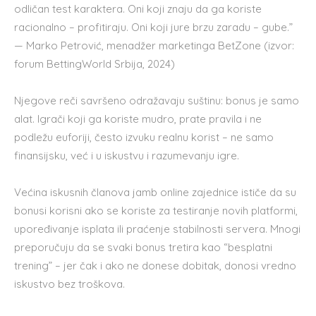
odličan test karaktera. Oni koji znaju da ga koriste
racionalno – profitiraju. Oni koji jure brzu zaradu – gube.”
— Marko Petrović, menadžer marketinga BetZone (izvor:
forum BettingWorld Srbija, 2024)
Njegove reči savršeno odražavaju suštinu: bonus je samo
alat. Igrači koji ga koriste mudro, prate pravila i ne
podležu euforiji, često izvuku realnu korist – ne samo
finansijsku, već i u iskustvu i razumevanju igre.
Većina iskusnih članova jamb online zajednice ističe da su
bonusi korisni ako se koriste za testiranje novih platformi,
upoređivanje isplata ili praćenje stabilnosti servera. Mnogi
preporučuju da se svaki bonus tretira kao “besplatni
trening” – jer čak i ako ne donese dobitak, donosi vredno
iskustvo bez troškova.