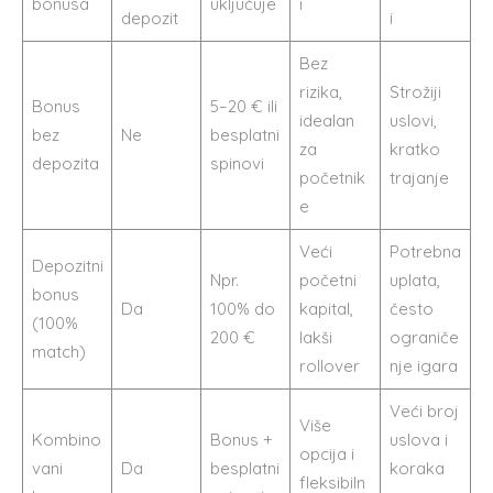
bonusa
uključuje
i
depozit
i
Bez
rizika,
Strožiji
Bonus
5–20 € ili
idealan
uslovi,
bez
Ne
besplatni
za
kratko
depozita
spinovi
početnik
trajanje
e
Veći
Potrebna
Depozitni
Npr.
početni
uplata,
bonus
Da
100% do
kapital,
često
(100%
200 €
lakši
ograniče
match)
rollover
nje igara
Veći broj
Više
Kombino
Bonus +
uslova i
opcija i
vani
Da
besplatni
koraka
fleksibiln