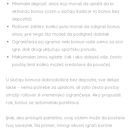
Minimalni depozit: iznos koji moraš da uplatiš da bi
aktivirao bonus (osim u slučaju kada je to bonus bez
depozita).
Rollover zahtev: koliko puta moraš da odigraš bonus
iznos, pre nego što možeš da podigneš dobitak.
Ograničenja po igrama: neki bonusi važe samo za slot
igre, dok drugi uključuju sportsku ponudu.
Maksimalan iznos isplate: čak i ako dobiješ više, često
postoji limit koliko možeš sredstava da povučeš.
U slučaju bonusa dobrodošlice bez depozita, sve deluje
lakše – nema potrebe za uplatom, ali zato često postoji
strožiji rollover ili vremensko ograničenje. Ako propustiš
rok, bonus se automatski poništava.
Ipak, ako pristupiš pametno, ovaj sistem može da postane
tvoj saveznik. Na primer, mnogi iskusni igrači koriste