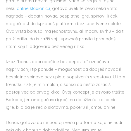
pažnje prema novim igračima. Kada se registruješ na
neku
online kladionicu
, gotovo uvek te čeka neka vrsta
nagrade – dodatni novac, besplatne igre, spinovi ili čak
mogućnost da isprobaš platformu bez sopstvene uplate.
Ova vrsta bonusa ima jednostavnu, ali moćnu svrhu – da ti
pruži priliku da istražiš sajt, upoznaš pravila i pronađeš
ritam koji ti odgovara bez većeg rizika.
Izraz “bonus dobrodošlice bez depozita” označava
najprivlačniji tip ponude – mogućnost da dobiješ novac ili
besplatne spinove bez uplate sopstvenih sredstava. U tom
trenutku rizik je minimalan, a šansa da nešto zaradiš
postoji već od prvog klika. Ovaj koncept je osvojio tržište
Balkana, jer omogućava igračima da uživaju u dinamici
igre, bilo da je reč o slotovima, pokeru ili jambu online.
Danas gotovo da ne postoji veća platforma koja ne nudi
neki oblik bonusa dobrodošlice. Međutim, iza te