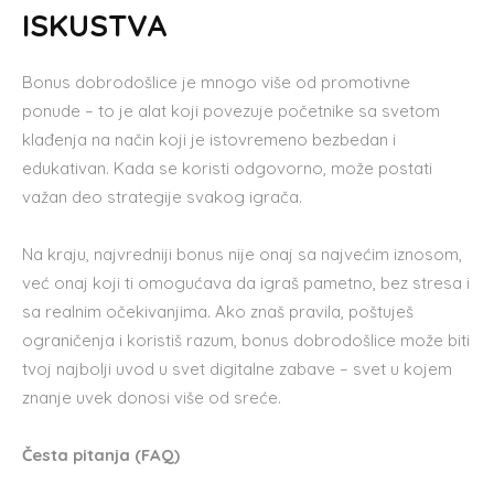
ISKUSTVA
Bonus dobrodošlice je mnogo više od promotivne
ponude – to je alat koji povezuje početnike sa svetom
klađenja na način koji je istovremeno bezbedan i
edukativan. Kada se koristi odgovorno, može postati
važan deo strategije svakog igrača.
Na kraju, najvredniji bonus nije onaj sa najvećim iznosom,
već onaj koji ti omogućava da igraš pametno, bez stresa i
sa realnim očekivanjima. Ako znaš pravila, poštuješ
ograničenja i koristiš razum, bonus dobrodošlice može biti
tvoj najbolji uvod u svet digitalne zabave – svet u kojem
znanje uvek donosi više od sreće.
Česta pitanja (FAQ)