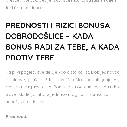
preuzeti ponudu, već je iskoristiti mudro, sa jasnim ciljem i
taktičkim pristupom.
PREDNOSTI I RIZICI BONUSA
DOBRODOŠLICE – KADA
BONUS RADI ZA TEBE, A KADA
PROTIV TEBE
Na prvi pogled, sve deluje kao čista korist. Dobiješ novac
ili spinove, igraš, možda i osvojiš nešto – bez ulaganja. Ali,
realnost je nijansiranija. Bonusi jesu odličan način da uđeš
u svet klađenja, ali podjednako mogu biti i zamka za
nepažljive korisnike.
Prednosti: