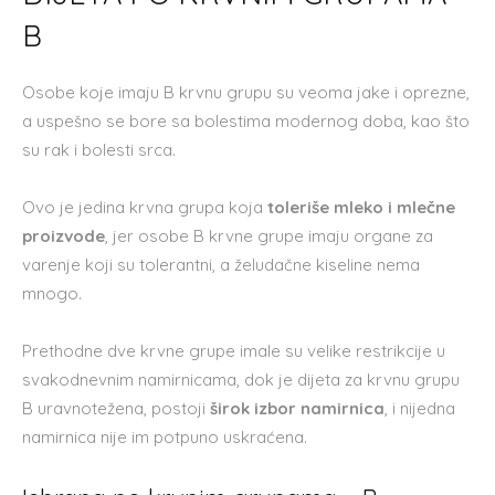
B
Osobe koje imaju B krvnu grupu su veoma jake i oprezne,
a uspešno se bore sa bolestima modernog doba, kao što
su rak i bolesti srca.
Ovo je jedina krvna grupa koja
toleriše mleko i mlečne
proizvode
, jer osobe B krvne grupe imaju organe za
varenje koji su tolerantni, a želudačne kiseline nema
mnogo.
Prethodne dve krvne grupe imale su velike restrikcije u
svakodnevnim namirnicama, dok je dijeta za krvnu grupu
B uravnotežena, postoji
širok izbor namirnica
, i nijedna
namirnica nije im potpuno uskraćena.