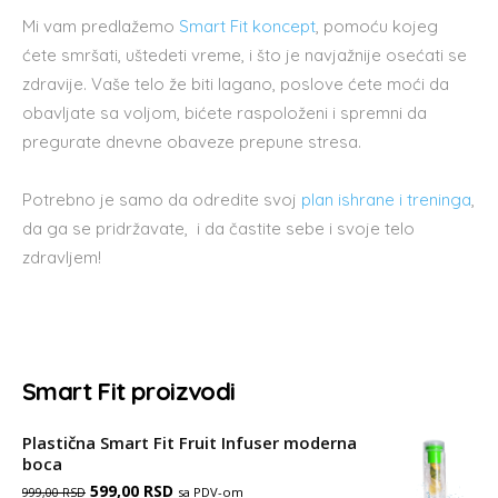
Mi vam predlažemo
Smart Fit koncept
, pomoću kojeg
ćete smršati, uštedeti vreme, i što je navjažnije osećati se
zdravije. Vaše telo že biti lagano, poslove ćete moći da
obavljate sa voljom, bićete raspoloženi i spremni da
pregurate dnevne obaveze prepune stresa.
Potrebno je samo da odredite svoj
plan ishrane i treninga
,
da ga se pridržavate, i da častite sebe i svoje telo
zdravljem!
Smart Fit proizvodi
Plastična Smart Fit Fruit Infuser moderna
boca
Оригинална
Тренутна
599,00
RSD
sa PDV-om
999,00
RSD