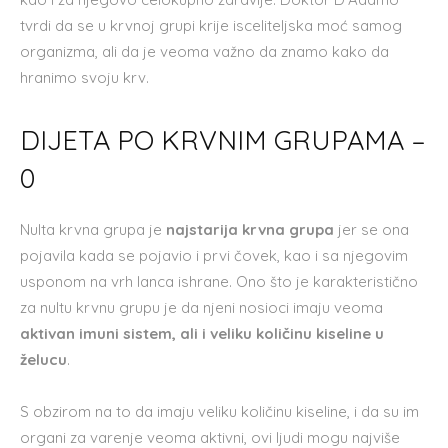
tvrdi da se u krvnoj grupi krije isceliteljska moć samog
organizma, ali da je veoma važno da znamo kako da
hranimo svoju krv.
DIJETA PO KRVNIM GRUPAMA –
0
Nulta krvna grupa je
najstarija krvna grupa
jer se ona
pojavila kada se pojavio i prvi čovek, kao i sa njegovim
usponom na vrh lanca ishrane. Ono što je karakteristično
za nultu krvnu grupu je da njeni nosioci imaju veoma
aktivan imuni sistem, ali i veliku količinu kiseline u
želucu
.
S obzirom na to da imaju veliku količinu kiseline, i da su im
organi za varenje veoma aktivni, ovi ljudi mogu najviše