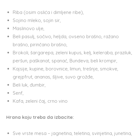
Riba (osim oslića i dimljene ribe),
Sojino mleko, sojin sir,
Maslinovo ulje,
Beli pasulj, sočivo, heljda, ovseno brašno, ražano
brašno, pirinčano brašno,
Brokoli, šargarepa, zeleni kupus, kelj, keleraba, praziluk,
peršun, paškanat, spanać, Bundeva, beli krompir,
Kajsije, kupine, borovnice, limun, trešnje, smokve,
grejpfrut, ananas, šljive, suvo grožđe,
Beli luk, đumbir,
Senf,
Kafa, zeleni čaj, crno vino
Hrana koju treba da izbacite:
Sve vrste mesa – jagnetina, teletina, svinjetina, junetina,