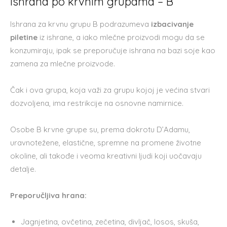
Ishrana po krvnim grupama – B
Ishrana za krvnu grupu B podrazumeva
izbacivanje
piletine
iz ishrane, a iako mlečne proizvodi mogu da se
konzumiraju, ipak se preporučuje ishrana na bazi soje kao
zamena za mlečne proizvode.
Čak i ova grupa, koja važi za grupu kojoj je većina stvari
dozvoljena, ima restrikcije na osnovne namirnice.
Osobe B krvne grupe su, prema dokrotu D’Adamu,
uravnotežene, elastične, spremne na promene životne
okoline, ali takođe i veoma kreativni ljudi koji uočavaju
detalje.
Preporučljiva hrana:
Jagnjetina, ovčetina, zečetina, divljač, losos, skuša,