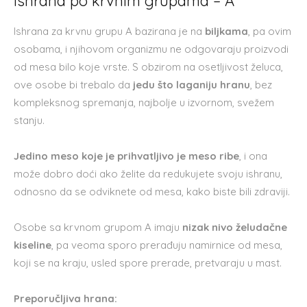
Ishrana po krvnim grupama – A
Ishrana za krvnu grupu A bazirana je na
biljkama
, pa ovim
osobama, i njihovom organizmu ne odgovaraju proizvodi
od mesa bilo koje vrste. S obzirom na osetljivost želuca,
ove osobe bi trebalo da
jedu što laganiju hranu
, bez
kompleksnog spremanja, najbolje u izvornom, svežem
stanju.
Jedino meso koje je prihvatljivo je meso ribe
, i ona
može dobro doći ako želite da redukujete svoju ishranu,
odnosno da se odviknete od mesa, kako biste bili zdraviji.
Osobe sa krvnom grupom A imaju
nizak nivo želudačne
kiseline
, pa veoma sporo prerađuju namirnice od mesa,
koji se na kraju, usled spore prerade, pretvaraju u mast.
Preporučljiva hrana: