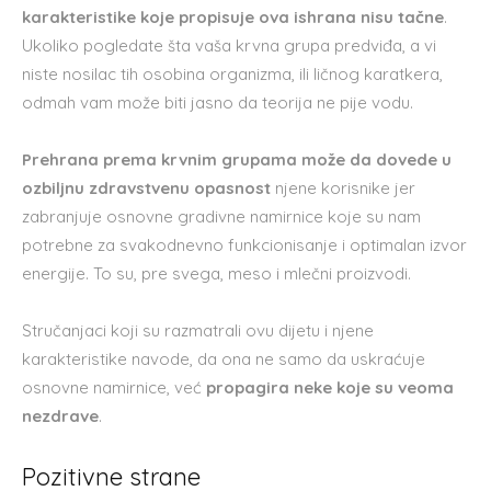
karakteristike koje propisuje ova ishrana nisu tačne
.
Ukoliko pogledate šta vaša krvna grupa predviđa, a vi
niste nosilac tih osobina organizma, ili ličnog karatkera,
odmah vam može biti jasno da teorija ne pije vodu.
Prehrana prema krvnim grupama može da dovede u
ozbiljnu zdravstvenu opasnost
njene korisnike jer
zabranjuje osnovne gradivne namirnice koje su nam
potrebne za svakodnevno funkcionisanje i optimalan izvor
energije. To su, pre svega, meso i mlečni proizvodi.
Stručanjaci koji su razmatrali ovu dijetu i njene
karakteristike navode, da ona ne samo da uskraćuje
osnovne namirnice, već
propagira neke koje su veoma
nezdrave
.
Pozitivne strane