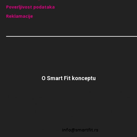
Poverljivost podataka
Reklamacije
O Smart Fit konceptu
Posle više od 2 decenije iskustva u radu sa ljudima i na sebi,
želim da kroz Smart Fit koncept prenesem svoje znanje svim
ljudima koji žele da promene svoj način ishrane, aktiviraju
svoje telo i budu motivisani da zauvek skinu one suvišne
kilograme…
Pišite nam:
info@smartfit.rs