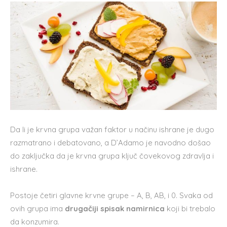
Da li je krvna grupa važan faktor u načinu ishrane je dugo
razmatrano i debatovano, a D’Adamo je navodno došao
do zaključka da je krvna grupa ključ čovekovog zdravlja i
ishrane.
Postoje četiri glavne krvne grupe – A, B, AB, i 0. Svaka od
ovih grupa ima
drugačiji spisak namirnica
koji bi trebalo
da konzumira.