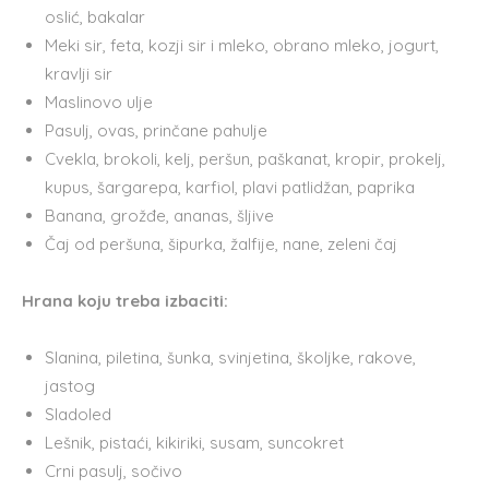
oslić, bakalar
Meki sir, feta, kozji sir i mleko, obrano mleko, jogurt,
kravlji sir
Maslinovo ulje
Pasulj, ovas, prinčane pahulje
Cvekla, brokoli, kelj, peršun, paškanat, kropir, prokelj,
kupus, šargarepa, karfiol, plavi patlidžan, paprika
Banana, grožđe, ananas, šljive
Čaj od peršuna, šipurka, žalfije, nane, zeleni čaj
Hrana koju treba izbaciti:
Slanina, piletina, šunka, svinjetina, školjke, rakove,
jastog
Sladoled
Lešnik, pistaći, kikiriki, susam, suncokret
Crni pasulj, sočivo