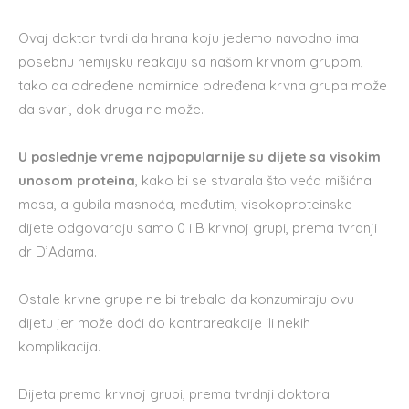
Ovaj doktor tvrdi da hrana koju jedemo navodno ima
posebnu hemijsku reakciju sa našom krvnom grupom,
tako da određene namirnice određena krvna grupa može
da svari, dok druga ne može.
U poslednje vreme najpopularnije su dijete sa visokim
unosom proteina
, kako bi se stvarala što veća mišićna
masa, a gubila masnoća, međutim, visokoproteinske
dijete odgovaraju samo 0 i B krvnoj grupi, prema tvrdnji
dr D’Adama.
Ostale krvne grupe ne bi trebalo da konzumiraju ovu
dijetu jer može doći do kontrareakcije ili nekih
komplikacija.
Dijeta prema krvnoj grupi, prema tvrdnji doktora