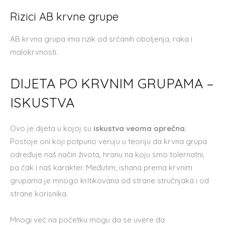
Rizici AB krvne grupe
AB krvna grupa ima rizik od srčanih oboljenja, raka i
malokrvnosti.
DIJETA PO KRVNIM GRUPAMA –
ISKUSTVA
Ovo je dijeta u kojoj su
iskustva veoma oprečna
.
Postoje oni koji potpuno veruju u teoriju da krvna grupa
određuje naš način života, hranu na koju smo tolernatni,
pa čak i naš karakter. Međutim, ishana prema krvnim
grupama je mnogo kritikovana od strane stručnjaka i od
strane korisnika.
Mnogi već na početku mogu da se uvere da