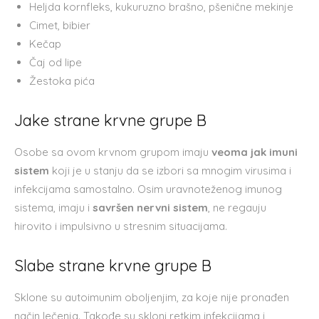
Heljda kornfleks, kukuruzno brašno, pšenične mekinje
Cimet, bibier
Kečap
Čaj od lipe
Žestoka pića
Jake strane krvne grupe B
Osobe sa ovom krvnom grupom imaju
veoma jak imuni
sistem
koji je u stanju da se izbori sa mnogim virusima i
infekcijama samostalno. Osim uravnoteženog imunog
sistema, imaju i
savršen nervni sistem
, ne regauju
hirovito i impulsivno u stresnim situacijama.
Slabe strane krvne grupe B
Sklone su autoimunim oboljenjim, za koje nije pronađen
način lečenja. Takođe su skloni retkim infekcijama i