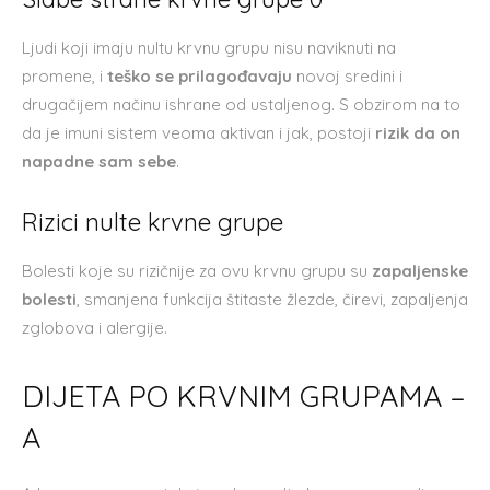
Ljudi koji imaju nultu krvnu grupu nisu naviknuti na
promene, i
teško se prilagođavaju
novoj sredini i
drugačijem načinu ishrane od ustaljenog. S obzirom na to
da je imuni sistem veoma aktivan i jak, postoji
rizik da on
napadne sam sebe
.
Rizici nulte krvne grupe
Bolesti koje su rizičnije za ovu krvnu grupu su
zapaljenske
bolesti
, smanjena funkcija štitaste žlezde, čirevi, zapaljenja
zglobova i alergije.
DIJETA PO KRVNIM GRUPAMA –
A