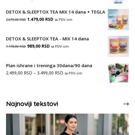
цена
цена
DETOX & SLEEPTOX TEA MIX 14 dana + TEGLA
је
је:
Оригинална
Тренутна
1.479,00
RSD
sa PDV-om
2.679,00
RSD
била:
599,00 RSD.
цена
цена
999,00 RSD.
је
је:
DETOX & SLEEPTOX TEA - MIX 14 dana
Оригинална
Тренутна
била:
989,00
RSD
1.479,00 RSD.
sa PDV-om
1.178,00
RSD
цена
цена
2.679,00 RSD.
је
је:
Plan ishrane i treninga 30dana/90 dana
Распон
2.499,00
RSD
била:
–
3.499,00
989,00 RSD.
RSD
sa PDV-om
цена:
1.178,00 RSD.
од
2.499,00 RSD
Najnoviji tekstovi
до
3.499,00 RSD