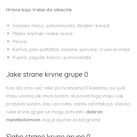
Hrana koju treba da izbacite
:
Svinjsko meso, suhomesnato, školjke i kavijar
Mleko, kajmak i meke sireve
Peciva
Karfiol, plavi patlidžan, masline, pečurke, crveni krompir
Kupine, jagode, kokos i pomorandže
Jake strane krvne grupe 0
Kao što smo već rekli, po tvrdnjama D’Aadama, ovi ljudi
imaju veoma jak imuni sistem, ali pored toga imaju i jak
probavni sistem, kao i prirodnu zaštitu od infekcija. Vlasnici
nulte krvne grupe se mogu pohvaliti i
dobrim
metabolizmom
, koji je ključan za kilograme.
Slabe strane krvne grupe 0