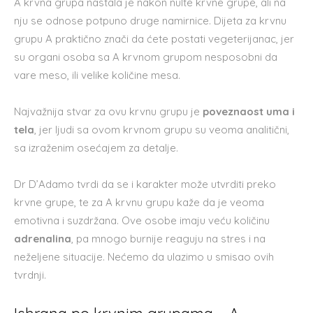
A krvna grupa nastala je nakon nulte krvne grupe, ali na
nju se odnose potpuno druge namirnice. Dijeta za krvnu
grupu A praktično znači da ćete postati vegeterijanac, jer
su organi osoba sa A krvnom grupom nesposobni da
vare meso, ili velike količine mesa.
Najvažnija stvar za ovu krvnu grupu je
poveznaost uma i
tela
, jer ljudi sa ovom krvnom grupu su veoma analitični,
sa izraženim osećajem za detalje.
Dr D’Adamo tvrdi da se i karakter može utvrditi preko
krvne grupe, te za A krvnu grupu kaže da je veoma
emotivna i suzdržana. Ove osobe imaju veću količinu
adrenalina
, pa mnogo burnije reaguju na stres i na
neželjene situacije. Nećemo da ulazimo u smisao ovih
tvrdnji.