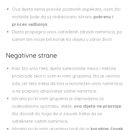
Ova dijeta nema previše pozitivnih aspekata, osim što
motiviše ljude da uz redukovanu ishranu
pokrenu i
proces vežbanja
.
Dijeta propagira unos određenih zdravih namirnica, pa
samim tim može biti korak ka ulasku u zdrav život.
Negativne strane
Kao što smo rekli, dijeta sankcioniše meso i mlečne
proizvode skoro svim krvnim grupama, što je veoma
loše, jer telo treba da ima uravnotežen unos namirnica,
a ne potpuno izbacivanje važne namirnice.
Ishrana po krvnim grupama je napravljena za
svakodnevnu upotrebu, dakle,
ova dijeta ne prestaje
,
što dovodi do toga da vi zauvek treba da se
odreknete važnih namirnica.
Ishrana po krvnim grupama tvrdi da je
karakter čovek