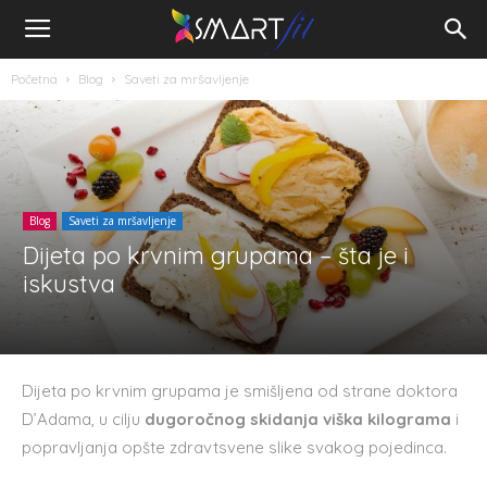
Početna
Blog
Saveti za mršavljenje
Blog
Saveti za mršavljenje
Dijeta po krvnim grupama – šta je i
iskustva
Dijeta po krvnim grupama je smišljena od strane doktora
D’Adama, u cilju
dugoročnog skidanja viška kilograma
i
popravljanja opšte zdravtsvene slike svakog pojedinca.