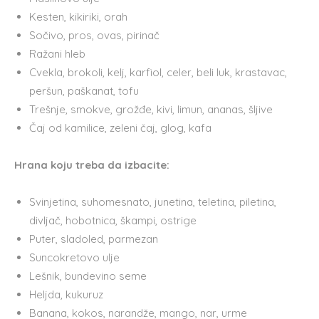
Kesten, kikiriki, orah
Sočivo, pros, ovas, pirinač
Ražani hleb
Cvekla, brokoli, kelj, karfiol, celer, beli luk, krastavac,
peršun, paškanat, tofu
Trešnje, smokve, grožđe, kivi, limun, ananas, šljive
Čaj od kamilice, zeleni čaj, glog, kafa
Hrana koju treba da izbacite:
Svinjetina, suhomesnato, junetina, teletina, piletina,
divljač, hobotnica, škampi, ostrige
Puter, sladoled, parmezan
Suncokretovo ulje
Lešnik, bundevino seme
Heljda, kukuruz
Banana, kokos, narandže, mango, nar, urme