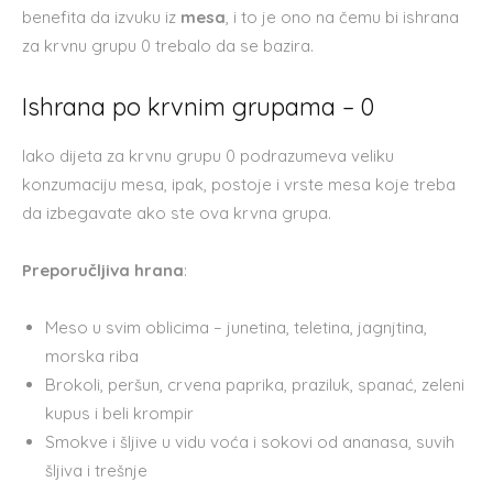
benefita da izvuku iz
mesa
, i to je ono na čemu bi ishrana
za krvnu grupu 0 trebalo da se bazira.
Ishrana po krvnim grupama – 0
Iako dijeta za krvnu grupu 0 podrazumeva veliku
konzumaciju mesa, ipak, postoje i vrste mesa koje treba
da izbegavate ako ste ova krvna grupa.
Preporučljiva hrana
:
Meso u svim oblicima – junetina, teletina, jagnjtina,
morska riba
Brokoli, peršun, crvena paprika, praziluk, spanać, zeleni
kupus i beli krompir
Smokve i šljive u vidu voća i sokovi od ananasa, suvih
šljiva i trešnje