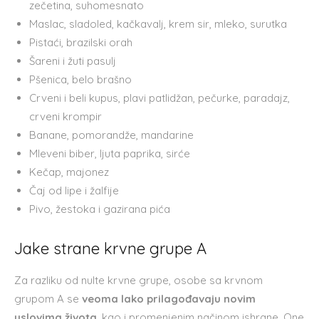
zečetina, suhomesnato
Maslac, sladoled, kačkavalj, krem sir, mleko, surutka
Pistaći, brazilski orah
Šareni i žuti pasulj
Pšenica, belo brašno
Crveni i beli kupus, plavi patlidžan, pečurke, paradajz,
crveni krompir
Banane, pomorandže, mandarine
Mleveni biber, ljuta paprika, sirće
Kečap, majonez
Čaj od lipe i žalfije
Pivo, žestoka i gazirana pića
Jake strane krvne grupe A
Za razliku od nulte krvne grupe, osobe sa krvnom
grupom A se
veoma lako prilagođavaju novim
uslovima života
, kao i promenjenim načinom ishrane. One