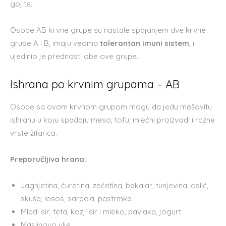
gojite.
Osobe AB krvne grupe su nastale spajanjem dve krvne
grupe A i B, imaju veoma
tolerantan imuni sistem
, i
ujedinio je prednosti obe ove grupe.
Ishrana po krvnim grupama – AB
Osobe sa ovom krvnom grupom mogu da jedu mešovitu
ishranu u koju spadaju meso, tofu, mlečni proizvodi i razne
vrste žitarica.
Preporučljiva hrana:
Jagnjetina, ćuretina, zećetina, bakalar, tunjevina, oslić,
skuša, losos, sardela, pastrmka
Mladi sir, feta, kozji sir i mleko, pavlaka, jogurt
Maslinovo ulje