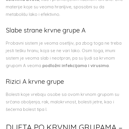
materije koje su veoma hranljive, sposobni su da
metabolišu lako i efektivno.
Slabe strane krvne grupe A
Probavni sistem je veoma osetljiv, pa zbog toga ne treba
jesti tešku hranu, koja se ne vari lako. Osim toga, imuni
sistem je veoma slab i neotpran, pa su ljudi sa krvnom
grupom A veoma
podložni infekcijama i virusima
.
Rizici A krvne grupe
Bolesti koje vrebaju osobe sa ovom krvnom grupom su
srčana oboljenja, rak, malokrvnost, bolesti jetre, kao i
šećerna bolest tipa I.
DIJETA PO KRVNIM GRUPAMA –