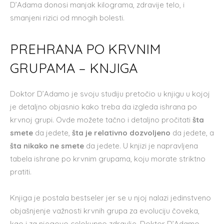
D’Adama donosi manjak kilograma, zdravije telo, i
smanjeni rizici od mnogih bolesti.
PREHRANA PO KRVNIM
GRUPAMA – KNJIGA
Doktor D’Adamo je svoju studiju pretočio u knjigu u kojoj
je detaljno objasnio kako treba da izgleda ishrana po
krvnoj grupi. Ovde možete tačno i detaljno pročitati
šta
smete
da jedete,
šta je relativno dozvoljeno
da jedete, a
šta nikako ne smete
da jedete. U knjizi je napravljena
tabela ishrane po krvnim grupama, koju morate striktno
pratiti.
Knjiga je postala bestseler jer se u njoj nalazi jedinstveno
objašnjenje važnosti krvnih grupa za evoluciju čoveka,
kao i za njegovo celokupno zdravlje. Doktor D’Adamo