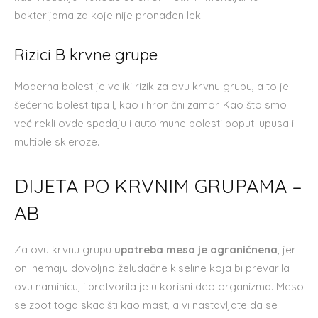
bakterijama za koje nije pronađen lek.
Rizici B krvne grupe
Moderna bolest je veliki rizik za ovu krvnu grupu, a to je
šećerna bolest tipa I, kao i hronični zamor. Kao što smo
već rekli ovde spadaju i autoimune bolesti poput lupusa i
multiple skleroze.
DIJETA PO KRVNIM GRUPAMA –
AB
Za ovu krvnu grupu
upotreba mesa je ograničnena
, jer
oni nemaju dovoljno želudačne kiseline koja bi prevarila
ovu naminicu, i pretvorila je u korisni deo organizma. Meso
se zbot toga skadišti kao mast, a vi nastavljate da se