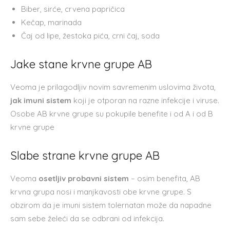
Biber, sirće, crvena papričica
Kečap, marinada
Čaj od lipe, žestoka pića, crni čaj, soda
Jake stane krvne grupe AB
Veoma je prilagodljiv novim savremenim uslovima života,
jak imuni sistem
koji je otporan na razne infekcije i viruse.
Osobe AB krvne grupe su pokupile benefite i od A i od B
krvne grupe
Slabe strane krvne grupe AB
Veoma
osetljiv probavni sistem
– osim benefita, AB
krvna grupa nosi i manjkavosti obe krvne grupe. S
obzirom da je imuni sistem tolernatan može da napadne
sam sebe želeći da se odbrani od infekcija.