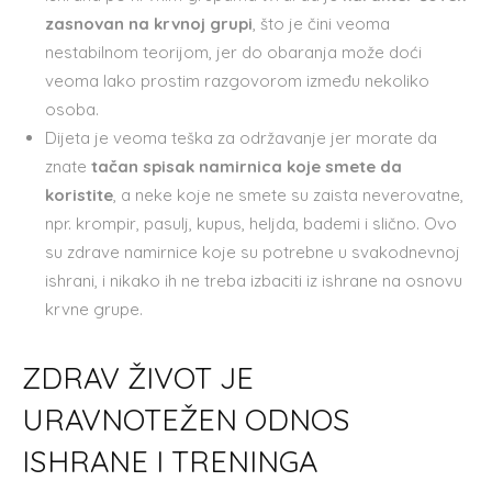
zasnovan na krvnoj grupi
, što je čini veoma
nestabilnom teorijom, jer do obaranja može doći
veoma lako prostim razgovorom između nekoliko
osoba.
Dijeta je veoma teška za održavanje jer morate da
znate
tačan spisak namirnica koje smete da
koristite
, a neke koje ne smete su zaista neverovatne,
npr. krompir, pasulj, kupus, heljda, bademi i slično. Ovo
su zdrave namirnice koje su potrebne u svakodnevnoj
ishrani, i nikako ih ne treba izbaciti iz ishrane na osnovu
krvne grupe.
ZDRAV ŽIVOT JE
URAVNOTEŽEN ODNOS
ISHRANE I TRENINGA