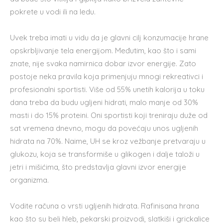
pokrete u vodi ili na ledu.
Uvek treba imati u vidu da je glavni cilj konzumacije hrane
opskrbljivanje tela energijom. Međutim, kao što i sami
znate, nije svaka namirnica dobar izvor energije. Zato
postoje neka pravila koja primenjuju mnogi rekreativci i
profesionalni sportisti. Više od 55% unetih kalorija u toku
dana treba da budu ugljeni hidrati, malo manje od 30%
masti i do 15% proteini. Oni sportisti koji treniraju duže od
sat vremena dnevno, mogu da povećaju unos ugljenih
hidrata na 70%. Naime, UH se kroz vežbanje pretvaraju u
glukozu, koja se transformiše u glikogen i dalje taloži u
jetri i mišićima, što predstavlja glavni izvor energije
organizma.
Vodite računa o vrsti ugljenih hidrata. Rafinisana hrana
kao što su beli hleb, pekarski proizvodi, slatkiši i grickalice