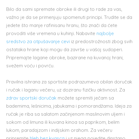
Bilo da sami spremate obroke ili drugi to rade za vas,
važno je da se primenjuju spomenuti principi. Trudite se da
jedete što manje rafinisanu hranu, što znači da ćete
provoditi više vremena u kuhinji. Nabavite
najbolje
sredstvo za otpušavanje cevi
iz predostrožnosti zbog svih
ostataka hrane koji mogu da završe u vašoj sudoperi.
Pripremajte lagane obroke, bazirane na kuvanoj hrani,
svežem voću i povrću.
Pravilna ishrana za sportiste podrazumeva obilan doručak
i ručak i laganu večeru, uz doziranu fizičku aktivnost. Za
zdrav sportski doručak
možete spremiti ječam sa
bademima, lešnicima, jabukama i pomorandžama. Ideja za
ručak je riba sa salatom začinjenom maslinovim uljem i
sokom od limuna ili kuvana kinoa sa paprikom, belim
lukom, paradajzom i indijskim orahom. Za večeru
pripremite
hleb bez kvasca
i uz njega pojedite dinstano