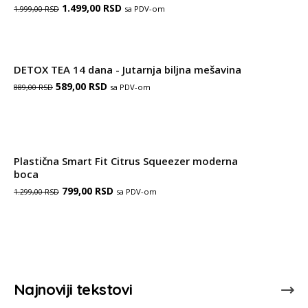
Оригинална
Тренутна
1.499,00
RSD
sa PDV-om
1.999,00
RSD
цена
цена
је
је:
DETOX TEA 14 dana - Jutarnja biljna mešavina
била:
1.499,00 RSD.
Оригинална
Тренутна
589,00
RSD
sa PDV-om
889,00
RSD
1.999,00 RSD.
цена
цена
је
је:
била:
589,00 RSD.
Plastična Smart Fit Citrus Squeezer moderna
889,00 RSD.
boca
Оригинална
Тренутна
799,00
RSD
sa PDV-om
1.299,00
RSD
цена
цена
је
је:
била:
799,00 RSD.
1.299,00 RSD.
Najnoviji tekstovi