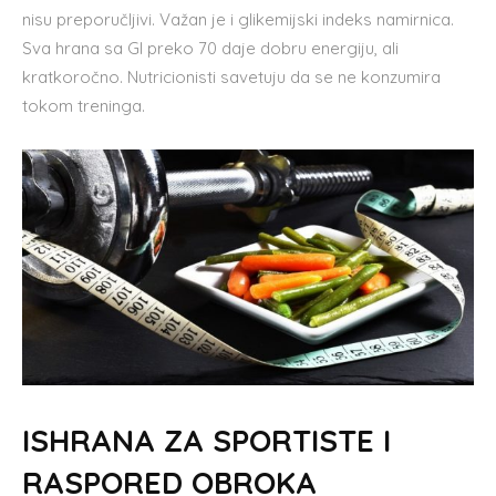
nisu preporučljivi. Važan je i glikemijski indeks namirnica.
Sva hrana sa GI preko 70 daje dobru energiju, ali
kratkoročno. Nutricionisti savetuju da se ne konzumira
tokom treninga.
ISHRANA ZA SPORTISTE I
RASPORED OBROKA