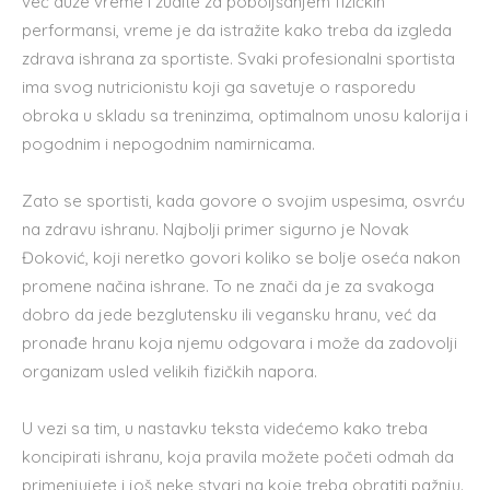
već duže vreme i žudite za poboljšanjem fizičkih
performansi, vreme je da istražite kako treba da izgleda
zdrava ishrana za sportiste. Svaki profesionalni sportista
ima svog nutricionistu koji ga savetuje o rasporedu
obroka u skladu sa treninzima, optimalnom unosu kalorija i
pogodnim i nepogodnim namirnicama.
Zato se sportisti, kada govore o svojim uspesima, osvrću
na zdravu ishranu. Najbolji primer sigurno je Novak
Đoković, koji neretko govori koliko se bolje oseća nakon
promene načina ishrane. To ne znači da je za svakoga
dobro da jede bezglutensku ili vegansku hranu, već da
pronađe hranu koja njemu odgovara i može da zadovolji
organizam usled velikih fizičkih napora.
U vezi sa tim, u nastavku teksta videćemo kako treba
koncipirati ishranu, koja pravila možete početi odmah da
primenjujete i još neke stvari na koje treba obratiti pažnju.