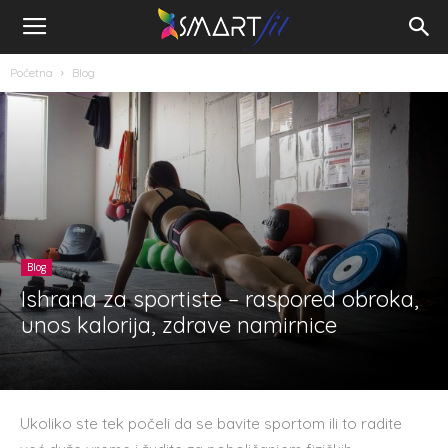
Početna
Blog
Blog
Ishrana za sportiste – raspored obroka,
unos kalorija, zdrave namirnice
Ukoliko ste tek počeli da se bavite sportom ili to radite