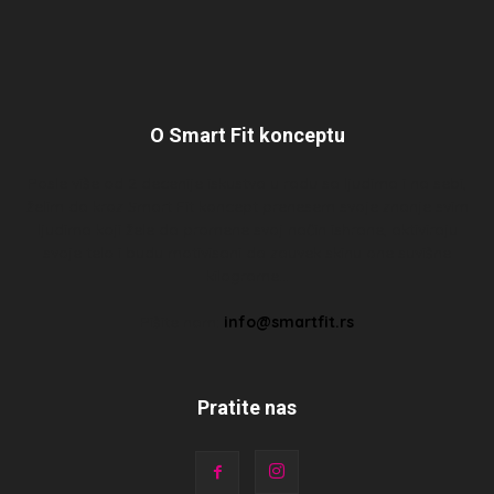
O Smart Fit konceptu
Posle više od 2 decenije iskustva u radu sa ljudima i na sebi,
želim da kroz Smart Fit koncept prenesem svoje znanje svim
ljudima koji žele da promene svoj način ishrane, aktiviraju
svoje telo i budu motivisani da zauvek skinu one suvišne
kilograme…
Pišite nam:
info@smartfit.rs
Pratite nas