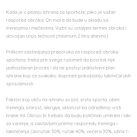
Kada je u pitanju ishrana za sportiste, jako je važan
raspored obroka. On mora da bude u skladu sa
treninzima i mečevima. Važni su ustaljeni termini obroka i
dovoljan unos tečnosti (minimum 2 litra dnevno).
Prilikom sastavljanja preporuka za raspored obroka
sportista, treba pre svega razumeti da posredi nije
jednostavan proces i da ne postoji jedinstveni plan
ishrane koji će svakako doprineti poboljšanju takmičarskih
sposobnosti.
Faktori koji utiču na ishranu su pol, vrsta sporta, obim
treninga, starost, alergije, sklonost ka određenoj vrsti
hrane itd. Obroci bi trebalo da budu količinski umereni i laki
za varenje, a sastavljeni prema rasporedu treninga i
takmičenja (doručak 30%, ručak 40%, večera 30%, užina 1-