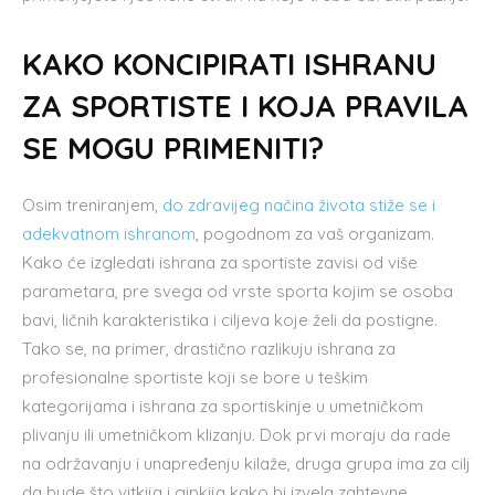
KAKO KONCIPIRATI ISHRANU
ZA SPORTISTE I KOJA PRAVILA
SE MOGU PRIMENITI?
Osim treniranjem,
do zdravijeg načina života stiže se i
adekvatnom ishranom
, pogodnom za vaš organizam.
Kako će izgledati ishrana za sportiste zavisi od više
parametara, pre svega od vrste sporta kojim se osoba
bavi, ličnih karakteristika i ciljeva koje želi da postigne.
Tako se, na primer, drastično razlikuju ishrana za
profesionalne sportiste koji se bore u teškim
kategorijama i ishrana za sportiskinje u umetničkom
plivanju ili umetničkom klizanju. Dok prvi moraju da rade
na održavanju i unapređenju kilaže, druga grupa ima za cilj
da bude što vitkija i gipkija kako bi izvela zahtevne