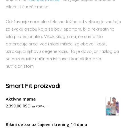
pileće ili ćureće meso.
Održavanje normalne telesne težine od velikog je značaja
za svaku osobu koja se bavi sportom, bilo rekreativno
bilo profesionalno. Višak kilograma, ne samo što
opterećuje srce, već i slabi mišiće, zglobove i kosti,
uzrokujući njihovu degeneraciju. To je dovoljan razlog da
se pozabavite načinom ishrane i kontaktirate sa
nutricionistom.
Smart Fit proizvodi
Aktivna mama
2.399,00
RSD
sa PDV-om
Bikini detox uz čajeve i trening 14 dana