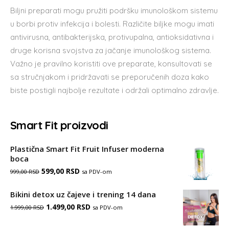
Biljni preparati mogu pružiti podršku imunološkom sistemu
u borbi protiv infekcija i bolesti. Različite biljke mogu imati
antivirusna, antibakterijska, protivupalna, antioksidativna i
druge korisna svojstva za jačanje imunološkog sistema.
Važno je pravilno koristiti ove preparate, konsultovati se
sa stručnjakom i pridržavati se preporučenih doza kako
biste postigli najbolje rezultate i održali optimalno zdravlje.
Smart Fit proizvodi
Plastična Smart Fit Fruit Infuser moderna
boca
Оригинална
Тренутна
599,00
RSD
sa PDV-om
999,00
RSD
цена
цена
Bikini detox uz čajeve i trening 14 dana
је
је:
Оригинална
Тренутна
1.499,00
RSD
sa PDV-om
1.999,00
RSD
била:
599,00 RSD.
цена
цена