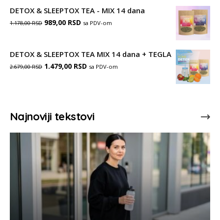
999,00 RSD.
је
је:
DETOX & SLEEPTOX TEA - MIX 14 dana
Оригинална
Тренутна
била:
989,00
RSD
1.499,00 RSD.
sa PDV-om
1.178,00
RSD
цена
цена
1.999,00 RSD.
је
је:
DETOX & SLEEPTOX TEA MIX 14 dana + TEGLA
Оригинална
Тренутна
била:
1.479,00
RSD
989,00 RSD.
sa PDV-om
2.679,00
RSD
цена
цена
1.178,00 RSD.
је
је:
била:
1.479,00 RSD.
Najnoviji tekstovi
2.679,00 RSD.