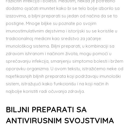
različitih infekcija i bolesti. Međutim, nekad je potrebno
dodatno ojačati imunitet kako bi se telo bolje izborilo sa
izazovima, a biljni preparati su jedan od načina da se to
postigne. Mnoge biljke su poznate po svojim
imunostimulativnim dejstvima i istorijski su se koristile u
tradicionalnoj medicini kao sredstvo za jačanje
imunološkog sistema. Biljni preparati, u kombinaciji sa
zdravom ishranom i načinom života, mogu pomoći u
sprečavanju infekcija, smanjenju simptoma bolesti i bržem
oporavku organizma. U ovom tekstu, istražićemo neke od
najefikasnijih biljnih preparata koji podržavaju imunološki
sistem, istražujući kako funkcionišu i na koji način ih
najbolje koristiti radi očuvanja zdravlja.
BILJNI PREPARATI SA
ANTIVIRUSNIM SVOJSTVIMA