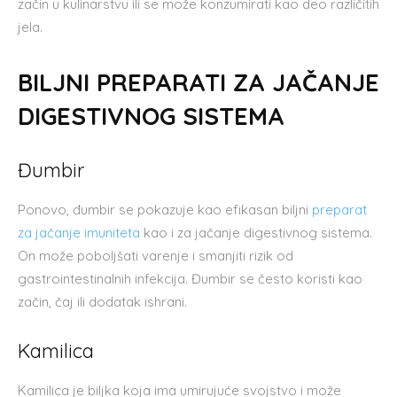
začin u kulinarstvu ili se može konzumirati kao deo različitih
jela.
BILJNI PREPARATI ZA JAČANJE
DIGESTIVNOG SISTEMA
Đumbir
Ponovo, đumbir se pokazuje kao efikasan biljni
preparat
za jačanje imuniteta
kao i za jačanje digestivnog sistema.
On može poboljšati varenje i smanjiti rizik od
gastrointestinalnih infekcija. Đumbir se često koristi kao
začin, čaj ili dodatak ishrani.
Kamilica
Kamilica je biljka koja ima umirujuće svojstvo i može