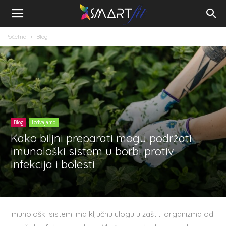
Početna
Blog
Blog
Izdvajamo
Kako biljni preparati mogu podržati
imunološki sistem u borbi protiv
infekcija i bolesti
Imunološki sistem ima ključnu ulogu u zaštiti organizma od