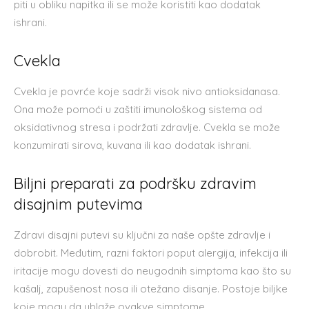
piti u obliku napitka ili se može koristiti kao dodatak
ishrani.
Cvekla
Cvekla je povrće koje sadrži visok nivo antioksidanasa.
Ona može pomoći u zaštiti imunološkog sistema od
oksidativnog stresa i podržati zdravlje. Cvekla se može
konzumirati sirova, kuvana ili kao dodatak ishrani.
Biljni preparati za podršku zdravim
disajnim putevima
Zdravi disajni putevi su ključni za naše opšte zdravlje i
dobrobit. Međutim, razni faktori poput alergija, infekcija ili
iritacije mogu dovesti do neugodnih simptoma kao što su
kašalj, zapušenost nosa ili otežano disanje. Postoje biljke
koje mogu da ublaže ovakve simptome.