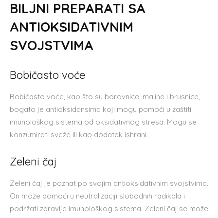
BILJNI PREPARATI SA
ANTIOKSIDATIVNIM
SVOJSTVIMA
Bobičasto voće
Bobičasto voće, kao što su borovnice, maline i brusnice,
bogato je antioksidansima koji mogu pomoći u zaštiti
imunološkog sistema od oksidativnog stresa. Mogu se
konzumirati sveže ili kao dodatak ishrani.
Zeleni čaj
Zeleni čaj je poznat po svojim antioksidativnim svojstvima.
On može pomoći u neutralizaciji slobodnih radikala i
podržati zdravlje imunološkog sistema. Zeleni čaj se može