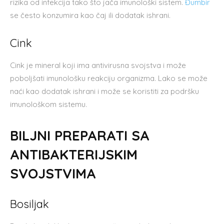
rizika od infekcija tako što jača imunološki sistem.
Đumbir
se često konzumira kao čaj ili dodatak ishrani.
Cink
Cink je mineral koji ima antivirusna svojstva i može
poboljšati imunološku reakciju organizma. Lako se može
naći kao dodatak ishrani i može se koristiti za podršku
imunološkom sistemu.
BILJNI PREPARATI SA
ANTIBAKTERIJSKIM
SVOJSTVIMA
Bosiljak