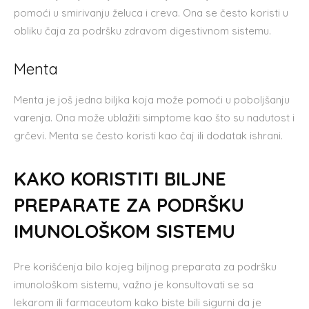
pomoći u smirivanju želuca i creva. Ona se često koristi u
obliku čaja za podršku zdravom digestivnom sistemu.
Menta
Menta je još jedna biljka koja može pomoći u poboljšanju
varenja. Ona može ublažiti simptome kao što su nadutost i
grčevi. Menta se često koristi kao čaj ili dodatak ishrani.
KAKO KORISTITI BILJNE
PREPARATE ZA PODRŠKU
IMUNOLOŠKOM SISTEMU
Pre korišćenja bilo kojeg biljnog preparata za podršku
imunološkom sistemu, važno je konsultovati se sa
lekarom ili farmaceutom kako biste bili sigurni da je