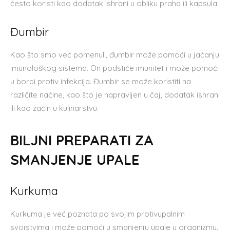
često koristi kao dodatak ishrani u obliku praha ili kapsula.
Đumbir
Kao što smo već pomenuli, đumbir može pomoći u jačanju
imunološkog sistema. On podstiče imunitet i može pomoći
u borbi protiv infekcija. Đumbir se može koristiti na
različite načine, kao što je napravljen u čaj, dodatak ishrani
ili kao začin u kulinarstvu.
BILJNI PREPARATI ZA
SMANJENJE UPALE
Kurkuma
Kurkuma je već poznata po svojim protivupalnim
svojstvima i može pomoći u smanjenju upale u organizmu.