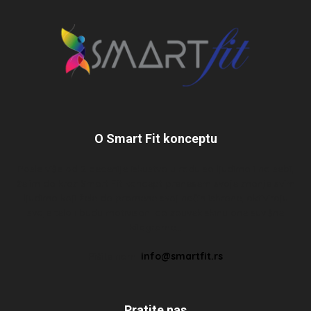
O Smart Fit konceptu
Posle više od 2 decenije iskustva u radu sa ljudima i na sebi,
želim da kroz Smart Fit koncept prenesem svoje znanje svim
ljudima koji žele da promene svoj način ishrane, aktiviraju
svoje telo i budu motivisani da zauvek skinu one suvišne
kilograme…
Pišite nam:
info@smartfit.rs
Pratite nas