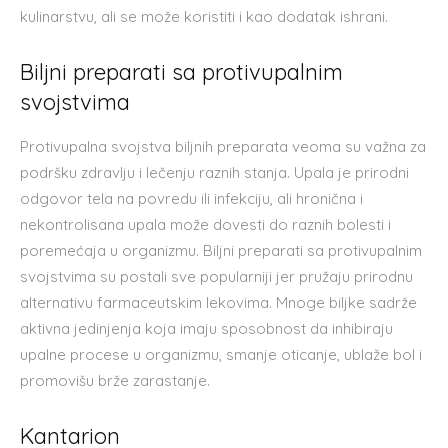
kulinarstvu, ali se može koristiti i kao dodatak ishrani.
Biljni preparati sa protivupalnim
svojstvima
Protivupalna svojstva biljnih preparata veoma su važna za
podršku zdravlju i lečenju raznih stanja. Upala je prirodni
odgovor tela na povredu ili infekciju, ali hronična i
nekontrolisana upala može dovesti do raznih bolesti i
poremećaja u organizmu. Biljni preparati sa protivupalnim
svojstvima su postali sve popularniji jer pružaju prirodnu
alternativu farmaceutskim lekovima. Mnoge biljke sadrže
aktivna jedinjenja koja imaju sposobnost da inhibiraju
upalne procese u organizmu, smanje oticanje, ublaže bol i
promovišu brže zarastanje.
Kantarion