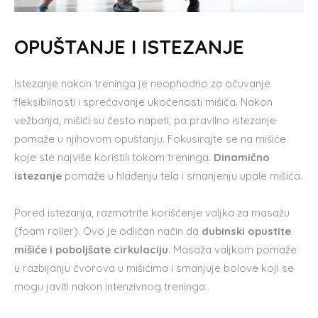
OPUŠTANJE I ISTEZANJE
Istezanje nakon treninga je neophodno za očuvanje
fleksibilnosti i sprečavanje ukočenosti mišića. Nakon
vežbanja, mišići su često napeti, pa pravilno istezanje
pomaže u njihovom opuštanju. Fokusirajte se na mišiće
koje ste najviše koristili tokom treninga.
Dinamično
istezanje
pomaže u hlađenju tela i smanjenju upale mišića.
Pored istezanja, razmotrite korišćenje valjka za masažu
(foam roller). Ovo je odličan način da
dubinski opustite
mišiće i poboljšate cirkulaciju
. Masaža valjkom pomaže
u razbijanju čvorova u mišićima i smanjuje bolove koji se
mogu javiti nakon intenzivnog treninga.