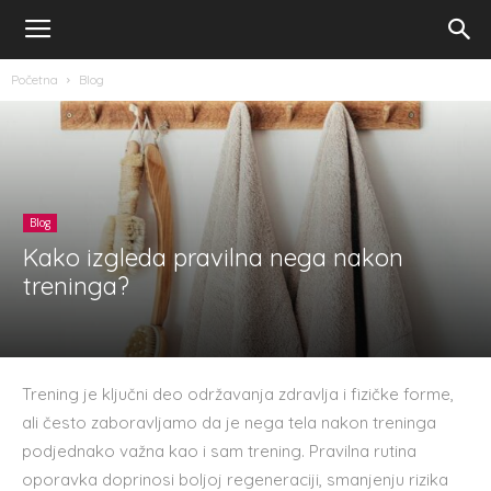
Početna
Blog
Blog
Kako izgleda pravilna nega nakon
treninga?
Trening je ključni deo održavanja zdravlja i fizičke forme,
ali često zaboravljamo da je nega tela nakon treninga
podjednako važna kao i sam trening. Pravilna rutina
oporavka doprinosi boljoj regeneraciji, smanjenju rizika