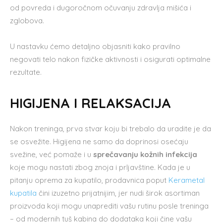
od povreda i dugoročnom očuvanju zdravlja mišića i
zglobova.
U nastavku ćemo detaljno objasniti kako pravilno
negovati telo nakon fizičke aktivnosti i osigurati optimalne
rezultate.
HIGIJENA I RELAKSACIJA
Nakon treninga, prva stvar koju bi trebalo da uradite je da
se osvežite. Higijena ne samo da doprinosi osećaju
svežine, već pomaže i u
sprečavanju kožnih infekcija
koje mogu nastati zbog znoja i prljavštine. Kada je u
pitanju oprema za kupatilo, prodavnica poput
Kerametal
kupatila
čini izuzetno prijatnijim, jer nudi širok asortiman
proizvoda koji mogu unaprediti vašu rutinu posle treninga
– od modernih tuš kabina do dodataka koji čine vašu