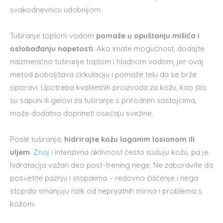
svakodnevnicu udobnijom.
Tuširanje toplom vodom
pomaže u opuštanju mišića i
oslobađanju napetosti
. Ako imate mogućnost, dodajte
naizmenično tuširanje toplom i hladnom vodom, jer ovaj
metod poboljšava cirkulaciju i pomaže telu da se brže
oporavi. Upotreba kvalitetnih proizvoda za kožu, kao što
su sapuni ili gelovi za tuširanje s prirodnim sastojcima,
može dodatno doprineti osećaju svežine.
Posle tuširanja,
hidrirajte kožu laganim losionom ili
uljem
.
Znoj
i intenzivna aktivnost često isušuju kožu, pa je
hidratacija važan deo post-trening nege. Ne zaboravite da
posvetite pažnju i stopalima – redovno čišćenje i nega
stopala smanjuju rizik od neprijatnih mirisa i problema s
kožom.