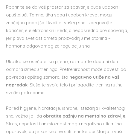
Pobrinite se da vaš prostor za spavanje bude udoban i
opuštajući. Tamna, tiha soba i udoban krevet mogu
značajno poboljšati kvalitet vašeg sna. Izbegavajte
korišćenje elektronskih uređaja neposredno pre spavanja,
jer plava svetlost ometa proizvodnju melatonina –
hormona odgovornog za regulaciju sna.
Ukoliko se osećate iscrpljeno, razmotrite dodatni dan
odmora između treninga. Pretreniranost može dovesti do
povreda i opšteg zamora, što
negativno utiče na vaš
napredak
. Slušajte svoje telo i prilagodite trening rutinu
svojim potrebama.
Pored higijene, hidratacije, ishrane, istezanja i kvalitetnog
sna, važno je i da
obratite pažnju na mentalno zdravlje
.
Stres, napetost i anksioznost mogu negativno uticati na
oporavak, pa je korisno uvrstiti tehnike opuštanja u vašu