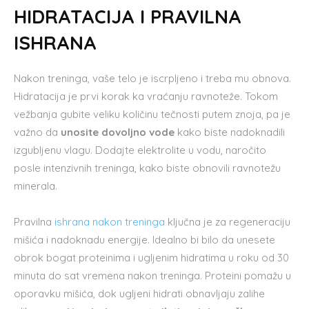
HIDRATACIJA I PRAVILNA
ISHRANA
Nakon treninga, vaše telo je iscrpljeno i treba mu obnova.
Hidratacija je prvi korak ka vraćanju ravnoteže. Tokom
vežbanja gubite veliku količinu tečnosti putem znoja, pa je
važno da
unosite dovoljno vode
kako biste nadoknadili
izgubljenu vlagu. Dodajte elektrolite u vodu, naročito
posle intenzivnih treninga, kako biste obnovili ravnotežu
minerala.
Pravilna
ishrana nakon treninga
ključna je za regeneraciju
mišića i nadoknadu energije. Idealno bi bilo da unesete
obrok bogat proteinima i ugljenim hidratima u roku od 30
minuta do sat vremena nakon treninga. Proteini pomažu u
oporavku mišića, dok ugljeni hidrati obnavljaju zalihe