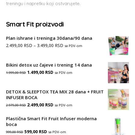
treningu i napretku koji ostvarujete.
Smart Fit proizvodi
Plan ishrane i treninga 30dana/90 dana
Распон
2.499,00
RSD
–
3.499,00
RSD
sa PDV-om
цена:
од
Bikini detox uz čajeve i trening 14 dana
Оригинална
Тренутна
1.499,00
RSD
2.499,00 RSD
sa PDV-om
1.999,00
RSD
цена
цена
до
је
је:
3.499,00 RSD
DETOX & SLEEPTOX TEA MIX 28 dana + FRUIT
INFUSER BOCA
била:
1.499,00 RSD.
Оригинална
Тренутна
2.499,00
RSD
sa PDV-om
2.979,00
RSD
1.999,00 RSD.
цена
цена
Plastična Smart Fit Fruit Infuser moderna
је
је:
boca
Оригинална
Тренутна
599,00
била:
RSD
2.499,00 RSD.
sa PDV-om
999,00
RSD