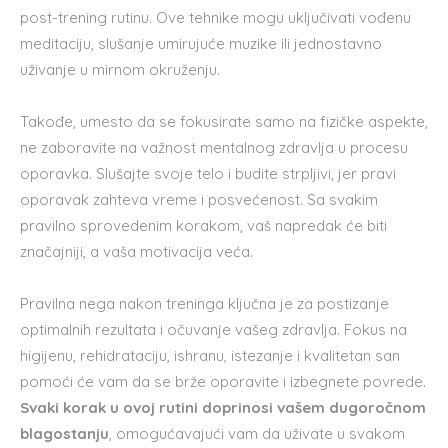
post-trening rutinu. Ove tehnike mogu uključivati vođenu
meditaciju, slušanje umirujuće muzike ili jednostavno
uživanje u mirnom okruženju.
Takođe, umesto da se fokusirate samo na fizičke aspekte,
ne zaboravite na važnost mentalnog zdravlja u procesu
oporavka. Slušajte svoje telo i budite strpljivi, jer pravi
oporavak zahteva vreme i posvećenost. Sa svakim
pravilno sprovedenim korakom, vaš napredak će biti
značajniji, a vaša motivacija veća.
Pravilna nega nakon treninga ključna je za postizanje
optimalnih rezultata i očuvanje vašeg zdravlja. Fokus na
higijenu, rehidrataciju, ishranu, istezanje i kvalitetan san
pomoći će vam da se brže oporavite i izbegnete povrede.
Svaki korak u ovoj rutini doprinosi vašem dugoročnom
blagostanju
, omogućavajući vam da uživate u svakom