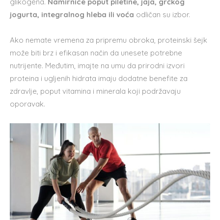
glikogena.
Namirnice poput piletine, jaja, grčkog
jogurta, integralnog hleba ili voća
odličan su izbor.
Ako nemate vremena za pripremu obroka, proteinski šejk
može biti brz i efikasan način da unesete potrebne
nutrijente. Međutim, imajte na umu da prirodni izvori
proteina i ugljenih hidrata imaju dodatne benefite za
zdravlje, poput vitamina i minerala koji podržavaju
oporavak.