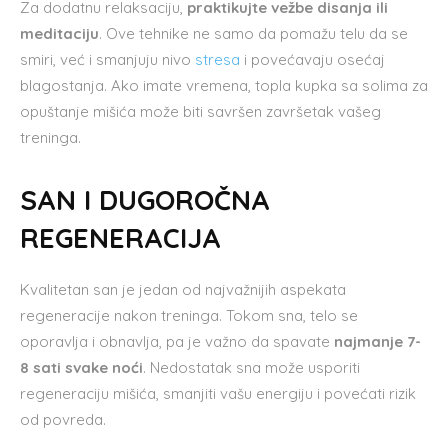
Za dodatnu relaksaciju,
praktikujte vežbe disanja ili
meditaciju
. Ove tehnike ne samo da pomažu telu da se
smiri, već i smanjuju nivo
stresa
i povećavaju osećaj
blagostanja. Ako imate vremena, topla kupka sa solima za
opuštanje mišića može biti savršen završetak vašeg
treninga.
SAN I DUGOROČNA
REGENERACIJA
Kvalitetan san je jedan od najvažnijih aspekata
regeneracije nakon treninga. Tokom sna, telo se
oporavlja i obnavlja, pa je važno da spavate
najmanje 7-
8 sati svake noći
. Nedostatak sna može usporiti
regeneraciju mišića, smanjiti vašu energiju i povećati rizik
od povreda.