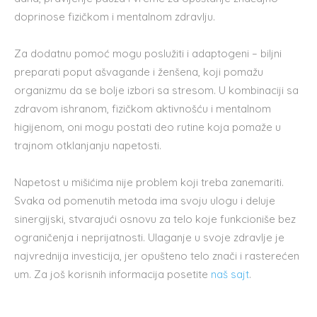
doprinose fizičkom i mentalnom zdravlju.
Za dodatnu pomoć mogu poslužiti i adaptogeni – biljni
preparati poput ašvagande i ženšena, koji pomažu
organizmu da se bolje izbori sa stresom. U kombinaciji sa
zdravom ishranom, fizičkom aktivnošću i mentalnom
higijenom, oni mogu postati deo rutine koja pomaže u
trajnom otklanjanju napetosti.
Napetost u mišićima nije problem koji treba zanemariti.
Svaka od pomenutih metoda ima svoju ulogu i deluje
sinergijski, stvarajući osnovu za telo koje funkcioniše bez
ograničenja i neprijatnosti. Ulaganje u svoje zdravlje je
najvrednija investicija, jer opušteno telo znači i rasterećen
um. Za još korisnih informacija posetite
naš sajt
.