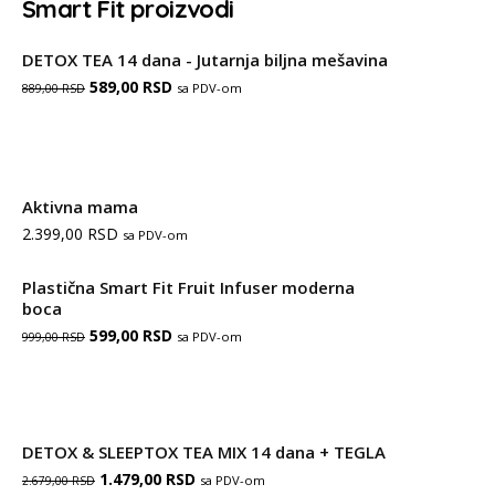
Smart Fit proizvodi
DETOX TEA 14 dana - Jutarnja biljna mešavina
Оригинална
Тренутна
589,00
RSD
sa PDV-om
889,00
RSD
цена
цена
је
је:
била:
589,00 RSD.
Aktivna mama
889,00 RSD.
2.399,00
RSD
sa PDV-om
Plastična Smart Fit Fruit Infuser moderna
boca
Оригинална
Тренутна
599,00
RSD
sa PDV-om
999,00
RSD
цена
цена
је
је:
била:
599,00 RSD.
DETOX & SLEEPTOX TEA MIX 14 dana + TEGLA
999,00 RSD.
Оригинална
Тренутна
1.479,00
RSD
sa PDV-om
2.679,00
RSD