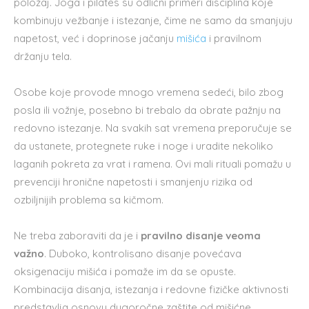
položaj. Joga i pilates su odlični primeri disciplina koje
kombinuju vežbanje i istezanje, čime ne samo da smanjuju
napetost, već i doprinose jačanju
mišića
i pravilnom
držanju tela.
Osobe koje provode mnogo vremena sedeći, bilo zbog
posla ili vožnje, posebno bi trebalo da obrate pažnju na
redovno istezanje. Na svakih sat vremena preporučuje se
da ustanete, protegnete ruke i noge i uradite nekoliko
laganih pokreta za vrat i ramena. Ovi mali rituali pomažu u
prevenciji hronične napetosti i smanjenju rizika od
ozbiljnijih problema sa kičmom.
Ne treba zaboraviti da je i
pravilno disanje veoma
važno
. Duboko, kontrolisano disanje povećava
oksigenaciju mišića i pomaže im da se opuste.
Kombinacija disanja, istezanja i redovne fizičke aktivnosti
predstavlja osnovu dugoročne zaštite od mišićne