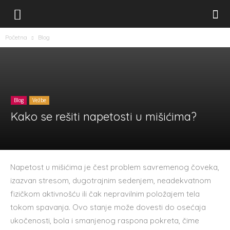
Početna
Blog
Blog
Vežbe
Kako se rešiti napetosti u mišićima?
Napetost u mišićima je čest problem savremenog čoveka,
izazvan stresom, dugotrajnim sedenjem, neadekvatnom
fizičkom aktivnošću ili čak nepravilnim položajem tela
tokom spavanja. Ovo stanje može dovesti do osećaja
ukočenosti, bola i smanjenog raspona pokreta, čime