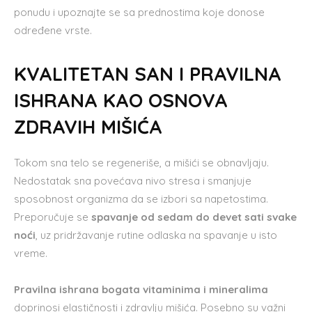
ponudu i upoznajte se sa prednostima koje donose
određene vrste.
KVALITETAN SAN I PRAVILNA
ISHRANA KAO OSNOVA
ZDRAVIH MIŠIĆA
Tokom sna telo se regeneriše, a mišići se obnavljaju.
Nedostatak sna povećava nivo stresa i smanjuje
sposobnost organizma da se izbori sa napetostima.
Preporučuje se
spavanje od sedam do devet sati svake
noći
, uz pridržavanje rutine odlaska na spavanje u isto
vreme.
Pravilna ishrana bogata vitaminima i mineralima
doprinosi elastičnosti i zdravlju mišića. Posebno su važni