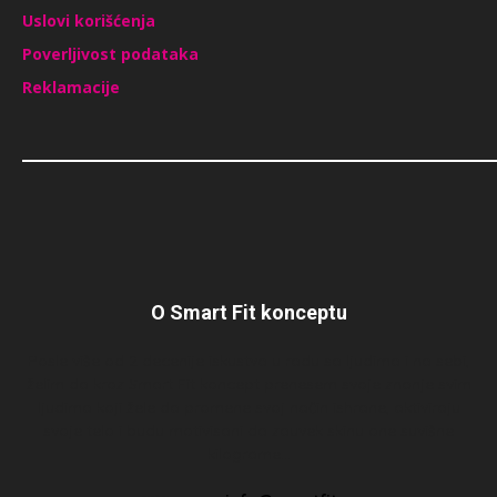
Uslovi korišćenja
Poverljivost podataka
Reklamacije
O Smart Fit konceptu
Posle više od 2 decenije iskustva u radu sa ljudima i na sebi,
želim da kroz Smart Fit koncept prenesem svoje znanje svim
ljudima koji žele da promene svoj način ishrane, aktiviraju
svoje telo i budu motivisani da zauvek skinu one suvišne
kilograme…