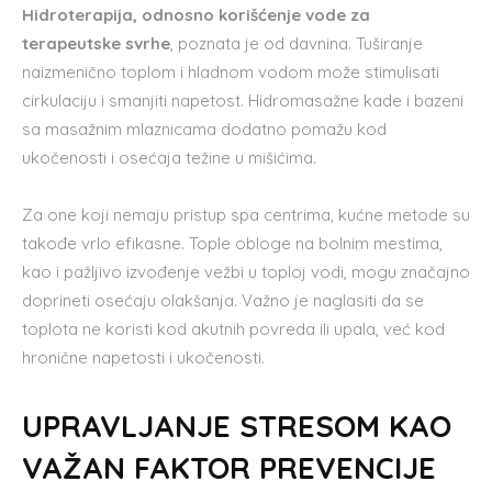
Hidroterapija, odnosno korišćenje vode za
terapeutske svrhe
, poznata je od davnina. Tuširanje
naizmenično toplom i hladnom vodom može stimulisati
cirkulaciju i smanjiti napetost. Hidromasažne kade i bazeni
sa masažnim mlaznicama dodatno pomažu kod
ukočenosti i osećaja težine u mišićima.
Za one koji nemaju pristup spa centrima, kućne metode su
takođe vrlo efikasne. Tople obloge na bolnim mestima,
kao i pažljivo izvođenje vežbi u toploj vodi, mogu značajno
doprineti osećaju olakšanja. Važno je naglasiti da se
toplota ne koristi kod akutnih povreda ili upala, već kod
hronične napetosti i ukočenosti.
UPRAVLJANJE STRESOM KAO
VAŽAN FAKTOR PREVENCIJE