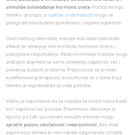
stimuliše oslobađanje hormona sreće
. Postoji mnogo
tehnika i pristupa, a
različite vrste masaža
mogu se
prilagoditi individualnim potrebama i stepenu napetosti.
Osim fizičkog delovanja, masaža ima važan psihološki
efekat jer smanjuje nivo kortizola, hormona stresa, i
poboljšava raspoloženje. Redovni tretmani masaže mogu
značajno doprineti ne samo smanjenju napetosti, već i
prevenciji budućih problema. Preporučuje se pronaći
kvalifikovanog terapeuta i konsultovati se o tome koja
tehnika je najprikladnija za vaše potrebe.
Važno je napomenuti da se masaža ne koristi samo kada
bol i napetost već postoje. Preventivno delovanje je
ključno, pa čak i povremeni masažni tretmani mogu
sprečiti pojavu ukočenosti i neprijatnosti
. Ako niste
sigurni koja tehnika bi vam najviše odgovarala, istražite