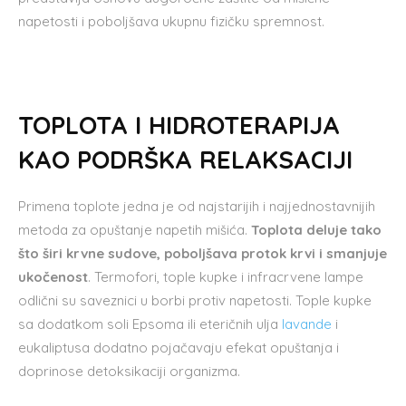
napetosti i poboljšava ukupnu fizičku spremnost.
TOPLOTA I HIDROTERAPIJA
KAO PODRŠKA RELAKSACIJI
Primena toplote jedna je od najstarijih i najjednostavnijih
metoda za opuštanje napetih mišića.
Toplota deluje tako
što širi krvne sudove, poboljšava protok krvi i smanjuje
ukočenost
. Termofori, tople kupke i infracrvene lampe
odlični su saveznici u borbi protiv napetosti. Tople kupke
sa dodatkom soli Epsoma ili eteričnih ulja
lavande
i
eukaliptusa dodatno pojačavaju efekat opuštanja i
doprinose detoksikaciji organizma.