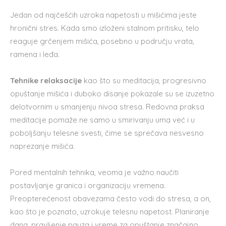
Jedan od najčešćih uzroka napetosti u mišićima jeste
hronični stres. Kada smo izloženi stalnom pritisku, telo
reaguje grčenjem mišića, posebno u području vrata,
ramena i leđa.
Tehnike relaksacije
kao što su meditacija, progresivno
opuštanje mišića i duboko disanje pokazale su se izuzetno
delotvornim u smanjenju nivoa stresa. Redovna praksa
meditacije pomaže ne samo u smirivanju uma već i u
poboljšanju telesne svesti, čime se sprečava nesvesno
naprezanje mišića.
Pored mentalnih tehnika, veoma je važno naučiti
postavljanje granica i organizaciju vremena.
Preopterećenost obavezama često vodi do stresa, a on,
kao što je poznato, uzrokuje telesnu napetost. Planiranje
dana, pravljenje pauza i vreme za opuštanje značajno