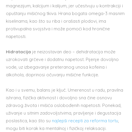
magnezijum, kalcijum i kalijum, jer učestvuju u kontrakciji i
opuštanju mišićnog tkiva. Hrana bogata omega-3 masnim
kiselinama, kao što su riba i orašasti plodovi, ima
protivupalna svojstva i može pomoći kod hronične
napetosti.
Hidratacija
je neizostavan deo – dehidratacija može
uzrokovati grčeve i dodatnu napetost. Pijenje dovoljno
vode, uz izbegavanje preteranog unosa kofeina i
alkohola, doprinosi očuvanju mišićne funkcije.
Kao i u svemu, balans je ključ. Umerenost u radu, pravilna
ishrana, fizička aktivnost i dovoljno sna čine osnovu
zdravog života i mišića oslobođenih napetosti. Ponekad,
uživanje u sitnim zadovoljstvima, pravljenje i degustacija
poslastica, kao što su
najlepši recepti za reforma tortu
,
mogu biti korak ka mentalnoj i fizičkoj relaksaciji.