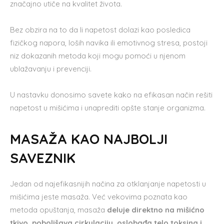
značajno utiče na kvalitet života.
Bez obzira na to da li napetost dolazi kao posledica
fizičkog napora, loših navika ili emotivnog stresa, postoji
niz dokazanih metoda koji mogu pomoći u njenom
ublažavanju i prevenciji.
U nastavku donosimo savete kako na efikasan način rešiti
napetost u mišićima i unaprediti opšte stanje organizma.
MASAŽA KAO NAJBOLJI
SAVEZNIK
Jedan od najefikasnijih načina za otklanjanje napetosti u
mišićima jeste masaža. Već vekovima poznata kao
metoda opuštanja, masaža
deluje direktno na mišićno
tkivo, poboljšava cirkulaciju, oslobađa telo toksina i