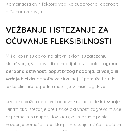
Kombinacija ovih faktora vodi ka dugoročnoj dobrobiti i
mišićnom zdravlju.
VEŽBANJE I ISTEZANJE ZA
OČUVANJE FLEKSIBILNOSTI
Mišići koji nisu dovoljno aktivni skloni su zatezanju i
skraćivanju, što dovodi do neprijatnosti i bola.
Lagana
aerobna aktivnost, poput brzog hodanja, plivanja ili
vožnje bicikla
, poboljšava cirkulaciju i pomaže telu da
lakše eliminiše otpadne materije iz mišićnog tkiva.
Jednako važan deo svakodnevne rutine jeste
istezanje
.
Dinamičko istezanje pre fizičke aktivnosti zagreva mišiće i
priprema ih za napor, dok statičko istezanje posle
vežbanja pomaže u opuštanju i vraćanju mišića u početni