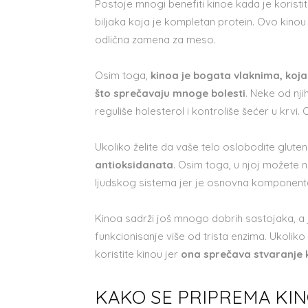
Postoje mnogi benefiti kinoe kada je koristi
biljaka koja je kompletan protein. Ovo kinou
odlična zamena za meso.
Osim toga,
kinoa je bogata vlaknima, ko
što sprečavaju mnoge bolesti
. Neke od nji
reguliše holesterol i kontroliše šećer u krvi.
Ukoliko želite da vaše telo oslobodite gluten
antioksidanata
. Osim toga, u njoj možete 
ljudskog sistema jer je osnovna komponen
Kinoa sadrži još mnogo dobrih sastojaka, a 
funkcionisanje više od trista enzima. Ukoli
koristite kinou jer
ona sprečava stvaranje
KAKO SE PRIPREMA KI