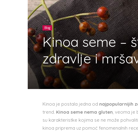
Blog
Kinoa seme – št
zdravlje i mrša
Kinoa je postala jedna od
najpopularnijih 
trend.
Kinoa seme nema gluten
, veoma je 
su karakteristke kojima se ne može pohvaliti 
kinoa priprema uz pomoć fenomenalnih recep