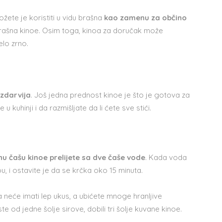
žete je koristiti u vidu brašna
kao zamenu za občino
d brašna kinoe. Osim toga, kinoa za doručak može
celo zrno.
jzdarvija
. Još jedna prednost kinoe je što je gotova za
 kuhinji i da razmišljate da li ćete sve stići.
nu čašu kinoe prelijete sa dve čaše vode
. Kada voda
u, i ostavite je da se krčka oko 15 minuta.
a neće imati lep ukus, a ubićete mnoge hranljive
e od jedne šolje sirove, dobili tri šolje kuvane kinoe.