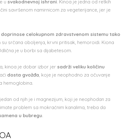
te u
svakodnevnoj ishrani
. Kinoa je jedna od retkih
 čini savršenom namirnicom za vegeterijance, jer je
ja doprinose celokupnom zdravstvenom sistemu tako
h su srčana oboljenja, krvni pritisak, hemoroidi. Kiona
 Odlična je u borbi sa dijabetesom.
a, kinoa je dobar izbor jer
sadrži veliku količinu
naći
dosta gvožđa
, koje je neophodno za očuvanje
ta hemoglobina.
jedan od njih je i magnezijum, koji je neophodan za
ko imate problem sa mokraćnim kanalima, treba da
 kamena u bubregu
.
NOA