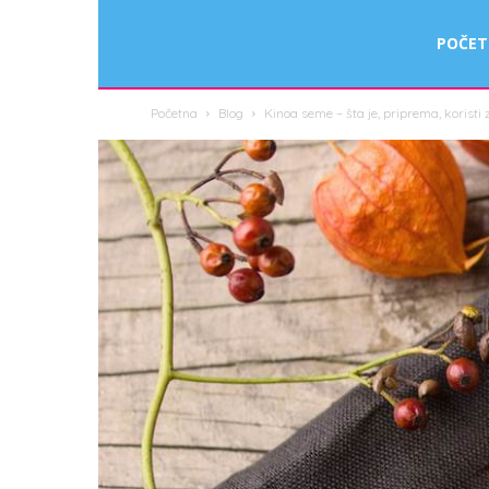
Smart
POČE
Početna
Blog
Kinoa seme – šta je, priprema, koristi 
Fit