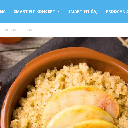
TNA
SMART FIT KONCEPT
SMART FIT ČAJ
PRODAVNI
za zdravlje i mršavljenje