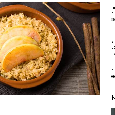
D
b
88
P
S
1.
S
b
88
N