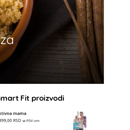
 za
mart Fit proizvodi
ktivna mama
.399,00
RSD
sa PDV-om