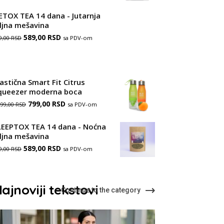
ETOX TEA 14 dana - Jutarnja
iljna mešavina
Оригинална
Тренутна
589,00
RSD
sa PDV-om
9,00
RSD
цена
цена
је
је:
lastična Smart Fit Citrus
била:
589,00 RSD.
queezer moderna boca
889,00 RSD.
Оригинална
Тренутна
799,00
RSD
sa PDV-om
299,00
RSD
цена
цена
LEEPTOX TEA 14 dana - Noćna
је
је:
iljna mešavina
Оригинална
Тренутна
589,00
била:
RSD
799,00 RSD.
sa PDV-om
9,00
RSD
цена
цена
1.299,00 RSD.
је
је:
ajnoviji tekstovi
Continue to the category
била:
589,00 RSD.
889,00 RSD.