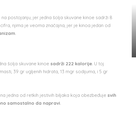
i na postojanju, jer jedna šolja skuvane kinoe sadrži 8
cifra, njima je veoma značajna, jer je kinoa jedan od
ganizam
.
edna šolja skuvane kinoe
sadrži 222 kalorije
. U toj
gr masti, 39 gr ugljenih hidrata, 13 mgr sodijuma, i 5 gr
 ona jedna od retkih jestivih biljaka koja obezbeđuje
svih
obno samostalno da napravi
.