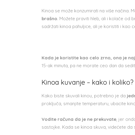
Kinoa se može konzumirati na više načina. Mo
brašno
. Možete praviti hleb, ali i kolače o
sadržati kinoa pahuljice, ali je koristiti i kao 
Kada je koristite kao celo zrno, ona je na
15-ak minuta, pa ne morate ceo dan da sedite u
Kinoa kuvanje – kako i koliko?
Kako biste skuvali kinou, potrebno je da
jed
proključa, smanjite temperaturu, ubacite kino
Vodite računa da je ne prekuvate
, jer ond
sastojke. Kada se kinoa skuva, videćete da st