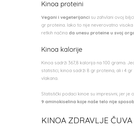
Kinoa proteini
Vegani i vegeterijanci
su zahvlani ovoj biljc
gr proteina. Iako to nije neverovatno visoka 
retkih načina
da unesu proteine u svoj or
Kinoa kalorije
Kinoa sadrži 367,8 kalorija na 100 grama. J
statistici, kinoa sadrži 8 gr proteina, ali i 4 
vlakana.
Statistički podaci kinoe su impresivni, jer je
9 aminokiselina koje naše telo nije spos
KINOA ZDRAVLJE ČUVA