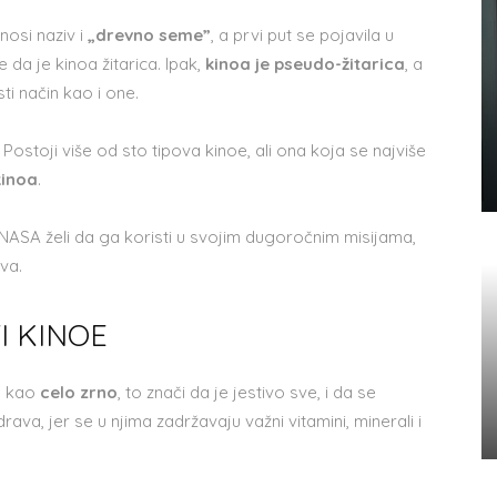
nosi naziv i
„drevno seme”
, a prvi put se pojavila u
da je kinoa žitarica. Ipak,
kinoa je pseudo-žitarica
, a
ti način kao i one.
. Postoji više od sto tipova kinoe, ali ona koja se najviše
kinoa
.
NASA želi da ga koristi u svojim dugoročnim misijama,
va.
I KINOE
ra kao
celo zrno
, to znači da je jestivo sve, i da se
drava, jer se u njima zadržavaju važni vitamini, minerali i