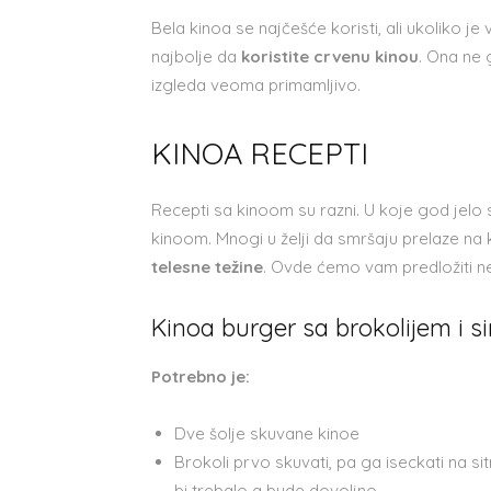
Bela kinoa se najčešće koristi, ali ukoliko je 
najbolje da
koristite crvenu kinou
. Ona ne 
izgleda veoma primamljivo.
KINOA RECEPTI
Recepti sa kinoom su razni. U koje god jelo 
kinoom. Mnogi u želji da smršaju prelaze na 
telesne težine
. Ovde ćemo vam predložiti n
Kinoa burger sa brokolijem i s
Potrebno je:
Dve šolje skuvane kinoe
Brokoli prvo skuvati, pa ga iseckati na si
bi trebalo a bude dovoljno