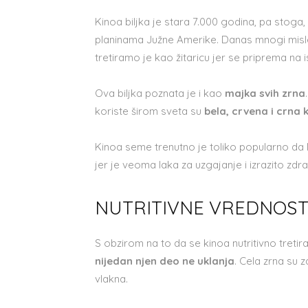
Kinoa biljka je stara 7.000 godina, pa stoga, 
planinama Južne Amerike. Danas mnogi misle 
tretiramo je kao žitaricu jer se priprema na is
Ova biljka poznata je i kao
majka svih zrna
koriste širom sveta su
bela, crvena i crna 
Kinoa seme trenutno je toliko popularno da 
jer je veoma laka za uzgajanje i izrazito zdra
NUTRITIVNE VREDNOST
S obzirom na to da se kinoa nutritivno treti
nijedan njen deo ne uklanja
. Cela zrna su z
vlakna.