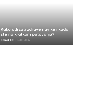
Kako održati zdrave navike i kada
ste na kratkom putovanju?
Smart Fit
-
04.08.2026.