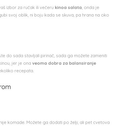
vaš izbor za ručak ili večeru
kinoa salata
, onda je
gubi svoj oblik, ni boju kada se skuva, pa hrana na oko
ste do sada stavljali pirinač, sada ga možete zameniti
kinou, jer je ona
veoma dobra za balansiranje
ekoliko recepata.
irom
tnije komade. Možete ga dodati po želji, ali pet cvetova