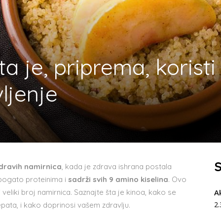
a je, priprema, koristi
vljenje
S
zdravih namirnica
, kada je zdrava ishrana postala
bogato proteinima i
sadrži svih 9 amino kiselina
. Ovo
veliki broj namirnica. Saznajte šta je kinoa, kako se
A
2
ata, i kako doprinosi vašem zdravlju.