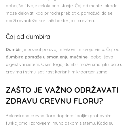
poboljšati tvoje celokupno stanje. Čaj od mente takođe
može delovati kao prirodni prebiotik, pomažući da se
održi ravnoteža korisnih bakterija u crevima.
Čaj od đumbira
Đumbir
je poznat po svojim lekovitim svojstvima. Čaj od
đumbira pomaže u smanjenju mučnine
i poboljšava
digestivni sistem. Osim toga, đumbir može smanjiti upalu u
crevima i stimulisati rast korisnih mikroorganizama.
ZAŠTO JE VAŽNO ODRŽAVATI
ZDRAVU CREVNU FLORU?
Balansirana crevna flora doprinosi boljim probavnim
funkcijama i zdravijem imunološkom sistemu. Kada su