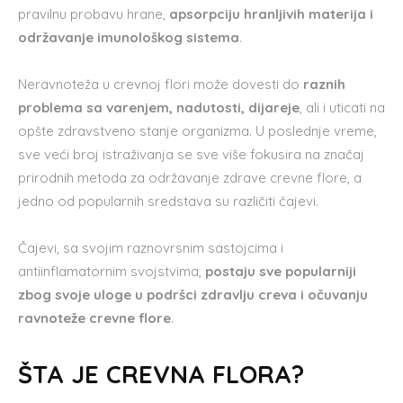
pravilnu probavu hrane,
apsorpciju hranljivih materija i
održavanje imunološkog sistema
.
Neravnoteža u crevnoj flori može dovesti do
raznih
problema sa varenjem, nadutosti, dijareje
, ali i uticati na
opšte zdravstveno stanje organizma. U poslednje vreme,
sve veći broj istraživanja se sve više fokusira na značaj
prirodnih metoda za održavanje zdrave crevne flore, a
jedno od popularnih sredstava su različiti čajevi.
Čajevi, sa svojim raznovrsnim sastojcima i
antiinflamatornim svojstvima,
postaju sve popularniji
zbog svoje uloge u podršci zdravlju creva i očuvanju
ravnoteže crevne flore
.
ŠTA JE CREVNA FLORA?