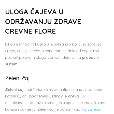
ULOGA ČAJEVA U
ODRŽAVANJU ZDRAVE
CREVNE FLORE
Iako se mnogi fokusiraju na ishranu u borbi za zdravija
creva, čajevi se često zanemaruju. Neki od čajeva su
poznati po svom blagotvornom dejstvu na
probavni
sistem
.
Zeleni čaj
Zeleni čaj
sadrži visoke nivoe antioksidanata, posebno
katehina, koji
podržavaju zdravlje creva
. Ovi
antioksidanti pomažu u smanjenju upale i promovišu rast
korisnih bakterija. Zeleni čaj je dobar i kao
čaj za lenja