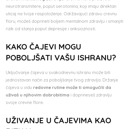
neurotransmitere, poput serotonina, koji imaju direktan
uticaj na tvoje raspoloženje. Održavajući zdravu crevnu
floru, možeš doprineti boljem mentalnom zdravlju i smanjiti
rizik od stanja poput depresije i anksioznosti.
KAKO ČAJEVI MOGU
POBOLJŠATI VAŠU ISHRANU?
Uključivanje čajeva u svakodnevnu ishranu može biti
jednostavan način za poboljšanje tvog zdravlja. Držanje
čajeva u vidu
redovne rutine može ti omogućiti da
uživaš u njihovim dobrobitima
i doprineseš zdravlju
svoje crevne flore.
UŽIVANJE U ČAJEVIMA KAO