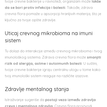
tvoje crevne bakterije u ravnoteži, organizam može
lakše
da se bori protiv infekcija i bolesti
. Takođe, zdrava
crevna flora pomaže u apsorpciji hranljivih materija, što je
ključno za tvoje opšte zdravlje.
Uticaj crevnog mikrobioma na imuni
sistem
Tu dolazi do interakcije između crevnog mikrobioma i tvog
imunološkog sistema. Zdrava crevna flora može
smanjiti
rizik od alergija, astme i autoimunih bolesti
. U suštini,
tvoje crevne bakterije igraju centralnu ulogu u tome kako
tvoj imunološki sistem reaguje na različite izazove.
Zdravlje mentalnog stanja
Istraživanje sugeriše da
postoji veza između zdravlja
creva i mentalnog zdravlja
. Crevna flora proizvodi