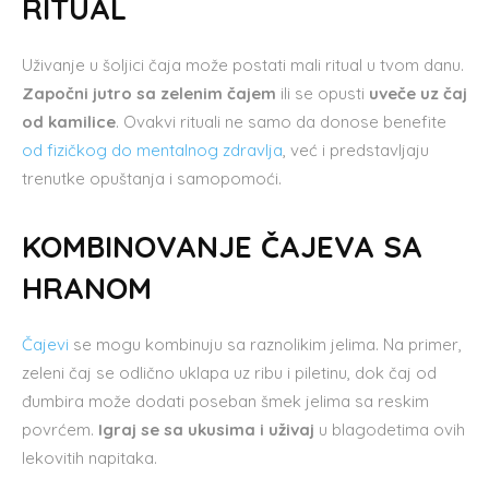
RITUAL
Uživanje u šoljici čaja može postati mali ritual u tvom danu.
Započni jutro sa zelenim čajem
ili se opusti
uveče uz čaj
od kamilice
. Ovakvi rituali ne samo da donose benefite
od fizičkog do mentalnog zdravlja
, već i predstavljaju
trenutke opuštanja i samopomoći.
KOMBINOVANJE ČAJEVA SA
HRANOM
Čajevi
se mogu kombinuju sa raznolikim jelima. Na primer,
zeleni čaj se odlično uklapa uz ribu i piletinu, dok čaj od
đumbira može dodati poseban šmek jelima sa reskim
povrćem.
Igraj se sa ukusima i uživaj
u blagodetima ovih
lekovitih napitaka.