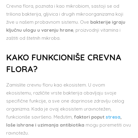
Crevna flora, poznata i kao mikrobiom, sastoji se od
triliona bakterija, gljivica i drugih mikroorganizama koji
žive u našem probavnom sistemu. Ove
bakterije igraju
ključnu ulogu u varenju hrane
, proizvodnji vitamina i
zaštiti od štetnih mikroba.
KAKO FUNKCIONIŠE CREVNA
FLORA?
Zamislite crevnu floru kao ekosistem. U ovom
ekosistemu, različite vrste bakterija obavljaju svoje
specifične funkcije, a sve one doprinose zdravlju celog
organizma. Kada je ovaj ekosistem uravnotežen,
funkcioniše savršeno. Međutim,
faktori poput
stresa
,
loše ishrane i uzimanja antibiotika
mogu poremetiti ovu
ravnotežu.