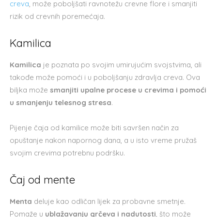
creva
, može poboljšati ravnotežu crevne flore i smanjiti
rizik od crevnih poremećaja.
Kamilica
Kamilica
je poznata po svojim umirujućim svojstvima, ali
takođe može pomoći i u poboljšanju zdravlja creva. Ova
biljka može
smanjiti upalne procese u crevima i pomoći
u smanjenju telesnog stresa
.
Pijenje čaja od kamilice može biti savršen način za
opuštanje nakon napornog dana, a u isto vreme pružaš
svojim crevima potrebnu podršku.
Čaj od mente
Menta
deluje kao odličan lijek za probavne smetnje.
Pomaže u
ublažavanju grčeva i nadutosti
, što može