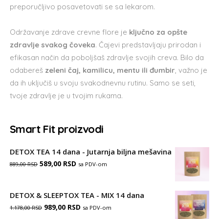
preporučljivo posavetovati se sa lekarom.
Održavanje zdrave crevne flore je
ključno za opšte
zdravlje svakog čoveka
. Čajevi predstavljaju prirodan i
efikasan način da poboljšaš zdravlje svojih creva. Bilo da
odabereš
zeleni čaj, kamilicu, mentu ili đumbir
, važno je
da ih uključiš u svoju svakodnevnu rutinu. Samo se seti,
tvoje zdravlje je u tvojim rukama.
Smart Fit proizvodi
DETOX TEA 14 dana - Jutarnja biljna mešavina
Оригинална
Тренутна
589,00
RSD
sa PDV-om
889,00
RSD
цена
цена
је
је:
DETOX & SLEEPTOX TEA - MIX 14 dana
Оригинална
Тренутна
била:
989,00
RSD
589,00 RSD.
sa PDV-om
1.178,00
RSD