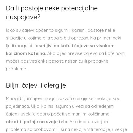
Da li postoje neke potencijalne
nuspojave?
Iako su čajevi općenito sigurni i korisni, postoje neke
situacije u kojima bi trebalo biti oprezan. Na primer, neki
ljudi mogu biti
osetljivi na kafu i čajeve sa visokom
količinom kofeina
. Ako piješ previše čajeva sa kofeinom,
možeš doživeti anksioznost, nesanicu ili probavne
probleme.
Biljni čajevi i alergije
Mnogi biljni čajevi mogu izazvati alergijske reakcije kod
pojedinaca. Ukoliko nisi siguran u vezi sa određenim
čajem, uvek je dobro početi sa manjim količinama i
obratiti pažnju na svoje telo
. Ako imate ozbiljnih
problema sa probavom ili si na nekoj vrsti terapije, uvek je