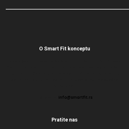
O Smart Fit konceptu
Posle više od 2 decenije iskustva u radu sa ljudima i na sebi,
želim da kroz Smart Fit koncept prenesem svoje znanje svim
ljudima koji žele da promene svoj način ishrane, aktiviraju
svoje telo i budu motivisani da zauvek skinu one suvišne
kilograme…
Pišite nam:
info@smartfit.rs
Pratite nas