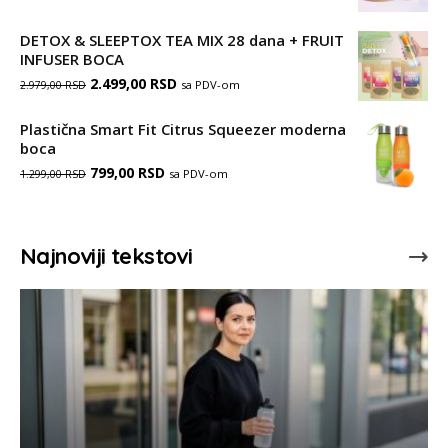
цена
цена
889,00 RSD.
је
је:
DETOX & SLEEPTOX TEA MIX 28 dana + FRUIT
INFUSER BOCA
била:
989,00 RSD.
Оригинална
Тренутна
2.499,00
RSD
sa PDV-om
2.979,00
RSD
1.178,00 RSD.
цена
цена
Plastična Smart Fit Citrus Squeezer moderna
је
је:
boca
Оригинална
Тренутна
била:
799,00
RSD
2.499,00 RSD.
sa PDV-om
1.299,00
RSD
цена
цена
2.979,00 RSD.
је
је:
Najnoviji tekstovi
била:
799,00 RSD.
1.299,00 RSD.