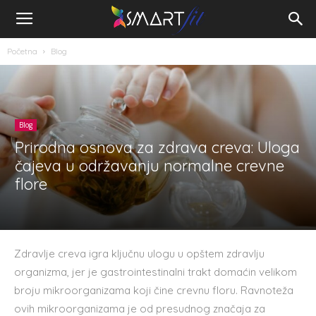
Početna
Blog
Blog
Prirodna osnova za zdrava creva: Uloga
čajeva u održavanju normalne crevne
flore
Zdravlje creva igra ključnu ulogu u opštem zdravlju
organizma, jer je gastrointestinalni trakt domaćin velikom
broju mikroorganizama koji čine crevnu floru. Ravnoteža
ovih mikroorganizama je od presudnog značaja za