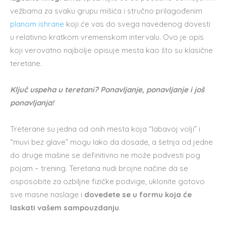
vežbama za svaku grupu mišića i stručno prilagođenim
planom ishrane
koji će vas do svega navedenog dovesti
u relativno kratkom vremenskom intervalu. Ovo je opis
koji verovatno najbolje opisuje mesta kao što su klasične
teretane.
Ključ uspeha u teretani? Ponavljanje, ponavljanje i još
ponavljanja!
Treterane su jedna od onih mesta koja “labavoj volji” i
“muvi bez glave” mogu lako da dosade, a šetnja od jedne
do druge mašine se definitivno ne može podvesti pog
pojam – trening. Teretana nudi brojne načine da se
osposobite za ozbiljne fizičke podvige, uklonite gotovo
sve masne naslage i
dovedete se u formu koja će
laskati vašem sampouzdanju
.