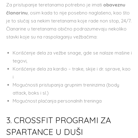
Za pristupanje teretanama potrebno je imati
obaveznu
članarinu
, osim kada to nije posebno naglašeno, kao što
je to slučaj sa nekim teretanama koje rade non stop, 24/7.
Članarine u teretanama obično podrazumevaju nekoliko
stavki koje su na raspolaganju vežbačima:
Korišćenje dela za vežbe snage, gde se nalaze mašine i
tegovi,
Korišćenje dela za kardio – trake, skije i dr. sprave, kao
i
Mogućnosti pristupanja grupnim treninzima (body
attack, boks i sl.)
Mogućnost plaćanja personalnih treninga
3. CROSSFIT PROGRAMI ZA
SPARTANCE U DUŠI