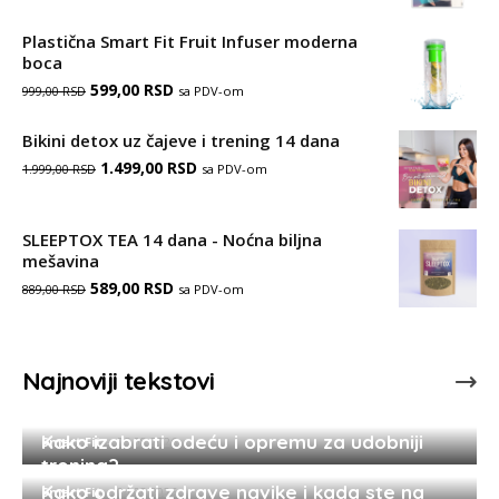
Plastična Smart Fit Fruit Infuser moderna
boca
Оригинална
Тренутна
599,00
RSD
sa PDV-om
999,00
RSD
цена
цена
Bikini detox uz čajeve i trening 14 dana
је
је:
Оригинална
Тренутна
1.499,00
RSD
sa PDV-om
1.999,00
RSD
била:
599,00 RSD.
цена
цена
999,00 RSD.
је
је:
SLEEPTOX TEA 14 dana - Noćna biljna
mešavina
била:
1.499,00 RSD.
Оригинална
Тренутна
589,00
RSD
sa PDV-om
889,00
RSD
1.999,00 RSD.
цена
цена
је
је:
Najnoviji tekstovi
била:
589,00 RSD.
Kako se vratiti treningu nakon pauze?
889,00 RSD.
Kako izabrati odeću i opremu za udobniji
Smart Fit
-
05.08.2026.
trening?
Kako održati zdrave navike i kada ste na
Smart Fit
-
04.08.2026.