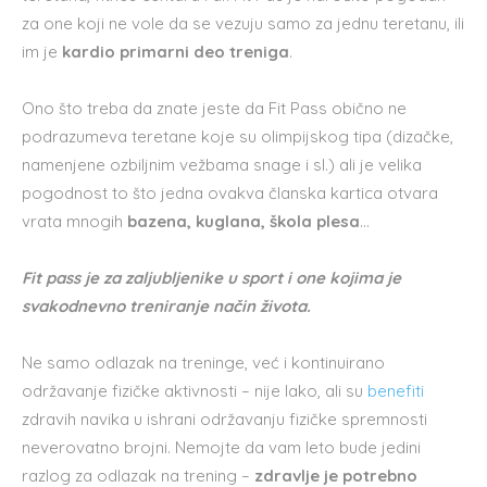
za one koji ne vole da se vezuju samo za jednu teretanu, ili
im je
kardio primarni deo treniga
.
Ono što treba da znate jeste da Fit Pass obično ne
podrazumeva teretane koje su olimpijskog tipa (dizačke,
namenjene ozbiljnim vežbama snage i sl.) ali je velika
pogodnost to što jedna ovakva članska kartica otvara
vrata mnogih
bazena, kuglana, škola plesa
…
Fit pass je za zaljubljenike u sport i one kojima je
svakodnevno treniranje način života.
Ne samo odlazak na treninge, već i kontinuirano
održavanje fizičke aktivnosti – nije lako, ali su
benefiti
zdravih navika u ishrani održavanju fizičke spremnosti
neverovatno brojni. Nemojte da vam leto bude jedini
razlog za odlazak na trening –
zdravlje je potrebno