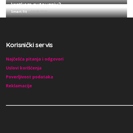
kratkom putovanju?
Smart Fit
-
04.08.2026.
Korisnički servis
Najčešća pitanja i odgovori
Uslovi korišćenja
Poverljivost podataka
Reklamacije