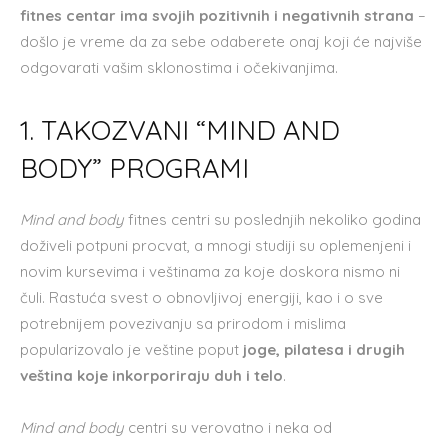
fitnes centar ima svojih pozitivnih i negativnih strana
–
došlo je vreme da za sebe odaberete onaj koji će najviše
odgovarati vašim sklonostima i očekivanjima.
1. TAKOZVANI “MIND AND
BODY” PROGRAMI
Mind and body
fitnes centri su poslednjih nekoliko godina
doživeli potpuni procvat, a mnogi studiji su oplemenjeni i
novim kursevima i veštinama za koje doskora nismo ni
čuli. Rastuća svest o obnovljivoj energiji, kao i o sve
potrebnijem povezivanju sa prirodom i mislima
popularizovalo je veštine poput
joge, pilatesa i drugih
veština koje inkorporiraju duh i telo
.
Mind and body
centri su verovatno i neka od