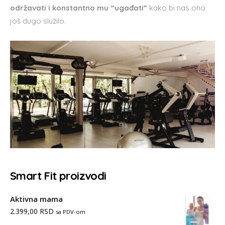
održavati i konstantno mu “ugađati”
kako bi nas ono
još dugo služilo.
Smart Fit proizvodi
Aktivna mama
2.399,00
RSD
sa PDV-om