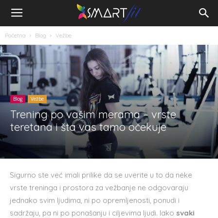
Početna
Blog
Vežbe
Blog
Vežbe
Trening po vašim merama – vrste
teretana i šta vas tamo očekuje
Sigurno ste već imali prilike da se uverite u to da neke
vrste treninga i prostora za vežbanje ne odgovaraju
jednako svim ljudima, ni po opremljenosti, ponudi i
sadržaju, pa ni po ponašanju i ciljevima ljudi. Iako
svaki