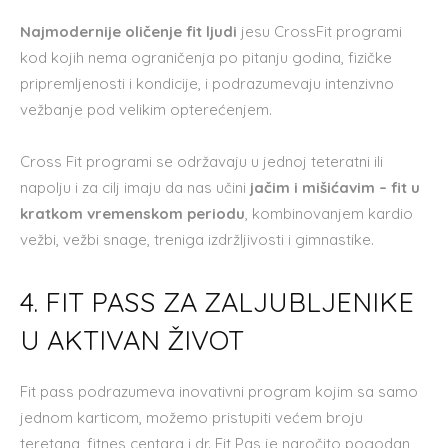
Najmodernije oličenje fit ljudi
jesu CrossFit programi
kod kojih nema ograničenja po pitanju godina, fizičke
pripremljenosti i kondicije, i podrazumevaju intenzivno
vežbanje pod velikim opterećenjem.
Cross Fit programi se održavaju u jednoj teteratni ili
napolju i za cilj imaju da nas učini
jačim i mišićavim – fit u
kratkom vremenskom periodu
, kombinovanjem kardio
vežbi, vežbi snage, treniga izdržljivosti i gimnastike.
4. FIT PASS ZA ZALJUBLJENIKE
U AKTIVAN ŽIVOT
Fit pass podrazumeva inovativni program kojim sa samo
jednom karticom, možemo pristupiti većem broju
teretana, fitnes centara i dr. Fit Pas je naročito pogodan