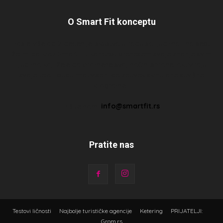
O Smart Fit konceptu
Posle više od 2 decenije iskustva u radu sa ljudima i na sebi,
želim da kroz Smart Fit koncept prenesem svoje znanje svim
ljudima koji žele da promene svoj način ishrane, aktiviraju
svoje telo i budu motivisani da zauvek skinu one suvišne
kilograme…
Pišite nam:
info@smartfit.rs
Pratite nas
Testovi ličnosti
Najbolje turističke agencije
Ketering
PRIJATELJI:
Grom.rs