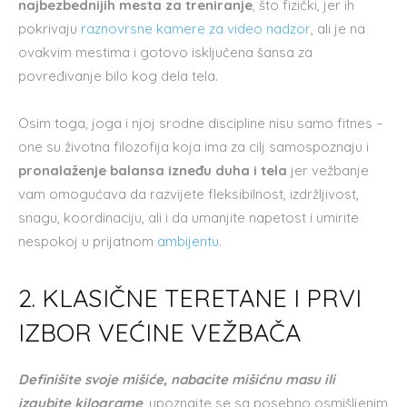
najbezbednijih mesta za treniranje
, što fizički, jer ih
pokrivaju
raznovrsne kamere za video nadzor
, ali je na
ovakvim mestima i gotovo isključena šansa za
povređivanje bilo kog dela tela.
Osim toga, joga i njoj srodne discipline nisu samo fitnes –
one su životna filozofija koja ima za cilj samospoznaju i
pronalaženje balansa izneđu duha i tela
jer vežbanje
vam omogućava da razvijete fleksibilnost, izdržljivost,
snagu, koordinaciju, ali i da umanjite napetost i umirite
nespokoj u prijatnom
ambijentu
.
2. KLASIČNE TERETANE I PRVI
IZBOR VEĆINE VEŽBAČA
Definišite svoje mišiće, nabacite mišićnu masu ili
izgubite kilograme
, upoznajte se sa posebno osmišljenim