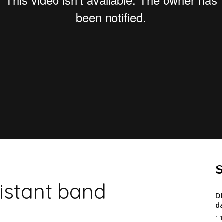
S
istant band
D
d
1.