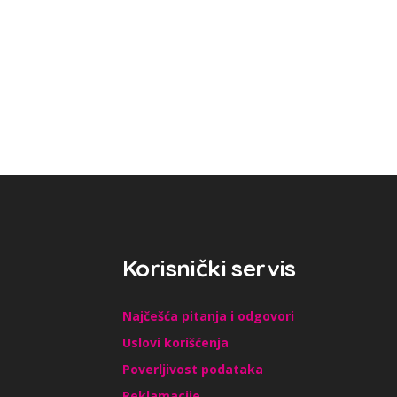
Korisnički servis
Najčešća pitanja i odgovori
Uslovi korišćenja
Poverljivost podataka
Reklamacije