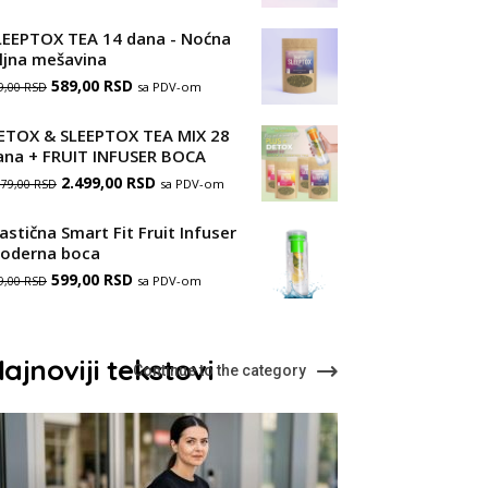
цена
цена
LEEPTOX TEA 14 dana - Noćna
је
је:
iljna mešavina
Оригинална
Тренутна
589,00
била:
RSD
989,00 RSD.
sa PDV-om
9,00
RSD
цена
цена
1.178,00 RSD.
ETOX & SLEEPTOX TEA MIX 28
је
је:
ana + FRUIT INFUSER BOCA
Оригинална
Тренутна
била:
2.499,00
RSD
589,00 RSD.
sa PDV-om
979,00
RSD
цена
цена
889,00 RSD.
astična Smart Fit Fruit Infuser
је
је:
oderna boca
Оригинална
Тренутна
599,00
била:
RSD
2.499,00 RSD.
sa PDV-om
9,00
RSD
цена
цена
2.979,00 RSD.
је
је:
ajnoviji tekstovi
Continue to the category
била:
599,00 RSD.
999,00 RSD.