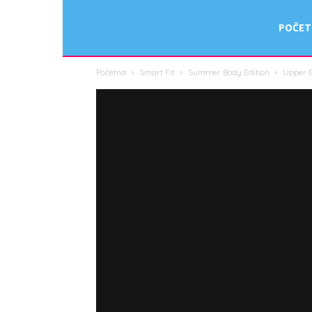
Smart
POČE
Početna
Smart Fit
Summer Body Edition
Upper B
Fit