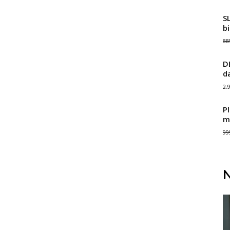
S
b
88
D
d
2.
Pl
m
99
N