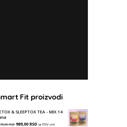
mart Fit proizvodi
ETOX & SLEEPTOX TEA - MIX 14
ana
Оригинална
Тренутна
989,00
RSD
sa PDV-om
178,00
RSD