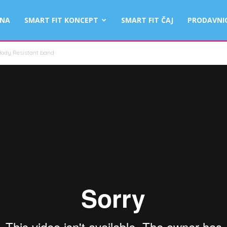
TNA
SMART FIT KONCEPT
SMART FIT ČAJ
PRODAVNI
ody Resistant band