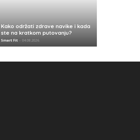
Kako održati zdrave navike i kada
ste na kratkom putovanju?
Smart Fit
-
04.08.2026.