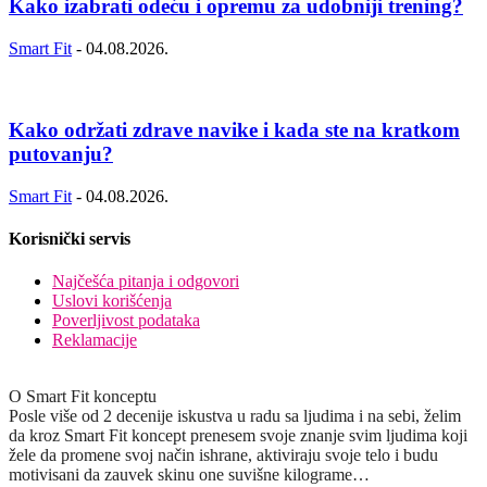
Kako izabrati odeću i opremu za udobniji trening?
Smart Fit
-
04.08.2026.
Kako održati zdrave navike i kada ste na kratkom
putovanju?
Smart Fit
-
04.08.2026.
Korisnički servis
Najčešća pitanja i odgovori
Uslovi korišćenja
Poverljivost podataka
Reklamacije
O Smart Fit konceptu
Posle više od 2 decenije iskustva u radu sa ljudima i na sebi, želim
da kroz Smart Fit koncept prenesem svoje znanje svim ljudima koji
žele da promene svoj način ishrane, aktiviraju svoje telo i budu
motivisani da zauvek skinu one suvišne kilograme…