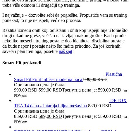
treba više odmora ili drugačiji tip treninga.
I najvažnije – dozvolite sebi da pogrešite. Propustiće vam se trening
ponekad; to nije neuspeh, već deo procesa.
Razlika između onih koji odustanu i onih koji uspeju nije u tome što
drugi nikad ne greše, već što nastavljaju nakon greške. Kada prođe
nekoliko meseci i trening postane deo identiteta, disciplina prestaje
da bude napor i postaje nešto što radite prirodno. Za još korisnih
saveta i plan treninga, posetite
naš sajt
!
Smart Fit proizvodi
Plastična
Smart Fit Fruit Infuser moderna boca
999,00
RSD
Оригинална цена је била:
999,00 RSD.
599,00
RSD
Тренутна цена је: 599,00 RSD.
sa
PDV-om
DETOX
TEA 14 dana - Jutarnja biljna mešavina
889,00
RSD
Оригинална цена је била:
889,00 RSD.
589,00
RSD
Тренутна цена је: 589,00 RSD.
sa
PDV-om