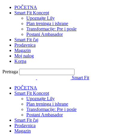
POČETNA
Smart Fit Koncept
Upoznajte Lily
Plan treninga i ishrane
Transformacije: Pre i posle
Postani Ambasador
Smart Fit čaj
Prodavnica
Magazin
Moj nalog
Korpa
Pretraga
Smart Fit
POČETNA
Smart Fit Koncept
Upoznajte Lily
Plan treninga i ishrane
Transformacije: Pre i posle
Postani Ambasador
Smart Fit čaj
Prodavnica
Magazin