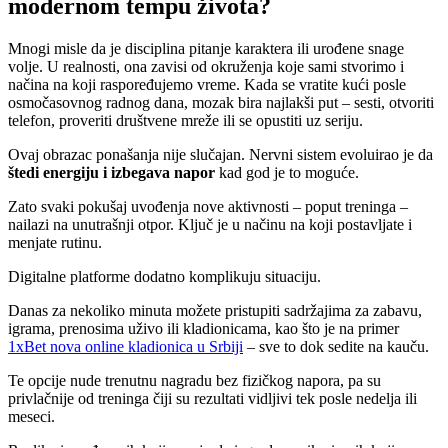
modernom tempu života?
Mnogi misle da je disciplina pitanje karaktera ili urođene snage
volje. U realnosti, ona zavisi od okruženja koje sami stvorimo i
načina na koji raspoređujemo vreme. Kada se vratite kući posle
osmočasovnog radnog dana, mozak bira najlakši put – sesti, otvoriti
telefon, proveriti društvene mreže ili se opustiti uz seriju.
Ovaj obrazac ponašanja nije slučajan. Nervni sistem evoluirao je da
štedi energiju i izbegava napor
kad god je to moguće.
Zato svaki pokušaj uvođenja nove aktivnosti – poput treninga –
nailazi na unutrašnji otpor. Ključ je u načinu na koji postavljate i
menjate rutinu.
Digitalne platforme dodatno komplikuju situaciju.
Danas za nekoliko minuta možete pristupiti sadržajima za zabavu,
igrama, prenosima uživo ili kladionicama, kao što je na primer
1xBet nova online kladionica u Srbiji
– sve to dok sedite na kauču.
Te opcije nude trenutnu nagradu bez fizičkog napora, pa su
privlačnije od treninga čiji su rezultati vidljivi tek posle nedelja ili
meseci.