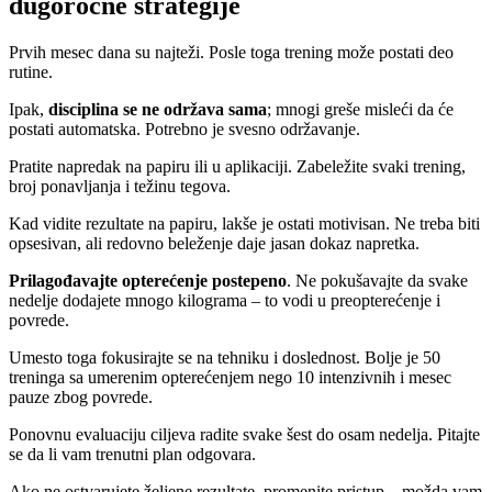
dugoročne strategije
Prvih mesec dana su najteži. Posle toga trening može postati deo
rutine.
Ipak,
disciplina se ne održava sama
; mnogi greše misleći da će
postati automatska. Potrebno je svesno održavanje.
Pratite napredak na papiru ili u aplikaciji. Zabeležite svaki trening,
broj ponavljanja i težinu tegova.
Kad vidite rezultate na papiru, lakše je ostati motivisan. Ne treba biti
opsesivan, ali redovno beleženje daje jasan dokaz napretka.
Prilagođavajte opterećenje postepeno
. Ne pokušavajte da svake
nedelje dodajete mnogo kilograma – to vodi u preopterećenje i
povrede.
Umesto toga fokusirajte se na tehniku i doslednost. Bolje je 50
treninga sa umerenim opterećenjem nego 10 intenzivnih i mesec
pauze zbog povrede.
Ponovnu evaluaciju ciljeva radite svake šest do osam nedelja. Pitajte
se da li vam trenutni plan odgovara.
Ako ne ostvarujete željene rezultate, promenite pristup – možda vam