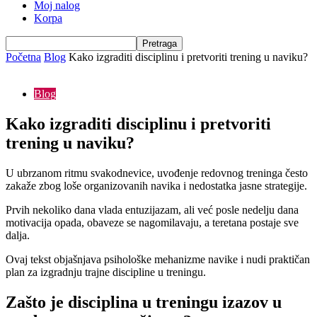
Moj nalog
Korpa
Početna
Blog
Kako izgraditi disciplinu i pretvoriti trening u naviku?
Blog
Kako izgraditi disciplinu i pretvoriti
trening u naviku?
U ubrzanom ritmu svakodnevice, uvođenje redovnog treninga često
zakaže zbog loše organizovanih navika i nedostatka jasne strategije.
Prvih nekoliko dana vlada entuzijazam, ali već posle nedelju dana
motivacija opada, obaveze se nagomilavaju, a teretana postaje sve
dalja.
Ovaj tekst objašnjava psihološke mehanizme navike i nudi praktičan
plan za izgradnju trajne discipline u treningu.
Zašto je disciplina u treningu izazov u