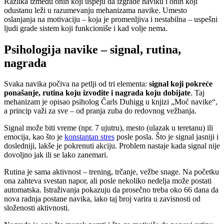
Razlika između onih koji uspeju da izgrade naviku i onih koji
odustanu leži u razumevanju mehanizama navike. Umesto
oslanjanja na motivaciju – koja je promenljiva i nestabilna – uspešni
ljudi grade sistem koji funkcioniše i kad volje nema.
Psihologija navike – signal, rutina,
nagrada
Svaka navika počiva na petlji od tri elementa:
signal koji pokreće
ponašanje, rutina koju izvodite i nagrada koju dobijate
. Taj
mehanizam je opisao psiholog Čarls Duhigg u knjizi „Moć navike“,
a princip važi za sve – od pranja zuba do redovnog vežbanja.
Signal može biti vreme (npr. 7 ujutru), mesto (ulazak u teretanu) ili
emocija, kao što je
konstantan stres
posle posla. Što je signal jasniji i
dosledniji, lakše je pokrenuti akciju. Problem nastaje kada signal nije
dovoljno jak ili se lako zanemari.
Rutina je sama aktivnost – trening, trčanje, vežbe snage. Na početku
ona zahteva svestan napor, ali posle nekoliko nedelja može postati
automatska. Istraživanja pokazuju da prosečno treba oko 66 dana da
nova radnja postane navika, iako taj broj varira u zavisnosti od
složenosti aktivnosti.