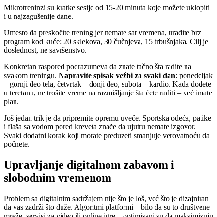
Mikrotreninzi su kratke sesije od 15-20 minuta koje možete uklopiti
i u najzagušenije dane.
Umesto da preskočite trening jer nemate sat vremena, uradite brz
program kod kuće: 20 sklekova, 30 čučnjeva, 15 trbušnjaka. Cilj je
doslednost, ne savršenstvo.
Konkretan raspored podrazumeva da znate tačno šta radite na
svakom treningu.
Napravite spisak vežbi za svaki dan
: ponedeljak
– gornji deo tela, četvrtak – donji deo, subota – kardio. Kada dođete
u teretanu, ne trošite vreme na razmišljanje šta ćete raditi – već imate
plan.
Još jedan trik je da pripremite opremu uveče. Sportska odeća, patike
i flaša sa vodom pored kreveta znače da ujutru nemate izgovor.
Svaki dodatni korak koji morate preduzeti smanjuje verovatnoću da
počnete.
Upravljanje digitalnom zabavom i
slobodnim vremenom
Problem sa digitalnim sadržajem nije što je loš, već što je dizajniran
da vas zadrži što duže. Algoritmi platformi – bilo da su to društvene
mreže, servisi za video ili online igre – optimisani su da maksimizuju