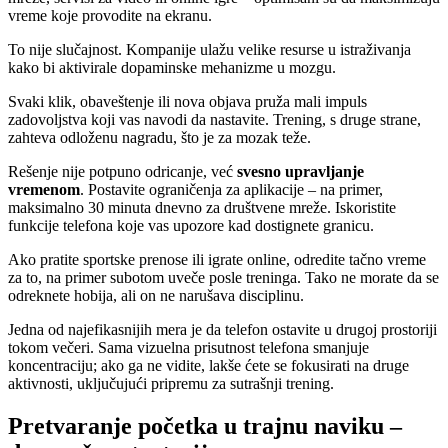
vreme koje provodite na ekranu.
To nije slučajnost. Kompanije ulažu velike resurse u istraživanja
kako bi aktivirale dopaminske mehanizme u mozgu.
Svaki klik, obaveštenje ili nova objava pruža mali impuls
zadovoljstva koji vas navodi da nastavite. Trening, s druge strane,
zahteva odloženu nagradu, što je za mozak teže.
Rešenje nije potpuno odricanje, već
svesno upravljanje
vremenom
. Postavite ograničenja za aplikacije – na primer,
maksimalno 30 minuta dnevno za društvene mreže. Iskoristite
funkcije telefona koje vas upozore kad dostignete granicu.
Ako pratite sportske prenose ili igrate online, odredite tačno vreme
za to, na primer subotom uveče posle treninga. Tako ne morate da se
odreknete hobija, ali on ne narušava disciplinu.
Jedna od najefikasnijih mera je da telefon ostavite u drugoj prostoriji
tokom večeri. Sama vizuelna prisutnost telefona smanjuje
koncentraciju; ako ga ne vidite, lakše ćete se fokusirati na druge
aktivnosti, uključujući pripremu za sutrašnji trening.
Pretvaranje početka u trajnu naviku –