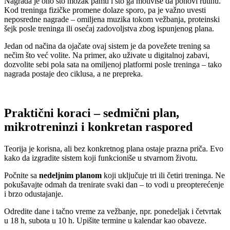
Nagrada je ono što mozak pamti i što ga motiviše da ponovi rutinu.
Kod treninga fizičke promene dolaze sporo, pa je važno uvesti
neposredne nagrade – omiljena muzika tokom vežbanja, proteinski
šejk posle treninga ili osećaj zadovoljstva zbog ispunjenog plana.
Jedan od načina da ojačate ovaj sistem je da povežete trening sa
nečim što već volite. Na primer, ako uživate u digitalnoj zabavi,
dozvolite sebi pola sata na omiljenoj platformi posle treninga – tako
nagrada postaje deo ciklusa, a ne prepreka.
Praktični koraci – sedmični plan,
mikrotreninzi i konkretan raspored
Teorija je korisna, ali bez konkretnog plana ostaje prazna priča. Evo
kako da izgradite sistem koji funkcioniše u stvarnom životu.
Počnite sa
nedeljnim planom
koji uključuje tri ili četiri treninga. Ne
pokušavajte odmah da trenirate svaki dan – to vodi u preopterećenje
i brzo odustajanje.
Odredite dane i tačno vreme za vežbanje, npr. ponedeljak i četvrtak
u 18 h, subota u 10 h. Upišite termine u kalendar kao obaveze.