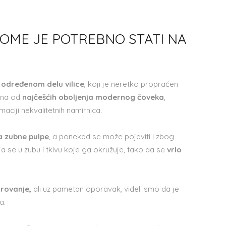
OME JE POTREBNO STATI NA
u određenom delu vilice
, koji je neretko propraćen
dna od
najčešćih oboljenja modernog čoveka
,
aciji nekvalitetnih namirnica.
ja zubne pulpe
, a ponekad se može pojaviti i zbog
vlja se u zubu i tkivu koje ga okružuje, tako da se
vrlo
rovanje,
ali uz pametan oporavak, videli smo da je
a.