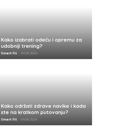
Kako izabrati odeću i opremu za
udobniji trening?
Smart Fit
-
04.08.2026.
Kako održati zdrave navike i kada
ste na kratkom putovanju?
Smart Fit
-
04.08.2026.