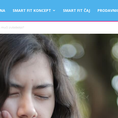
TNA
SMART FIT KONCEPT
SMART FIT ČAJ
PRODAVNI
s muči zubobolja?