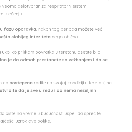
e veoma delotvoran za respiratorni sistem i
em izlečenju.
vu fazu oporavka
, nakon tog perioda možete već
što slabijeg inteziteta
nego obično.
 ukoliko prilikom povratka u teretanu osetite bilo
odno je da odmah prestanete sa vežbanjem i da se
no da
postepeno
radite na svojoj kondiciji u teretani, na
 utvrdite da je sve u redu i da nema neželjnih
da biste na vreme u budućnosti uspeli da sprečite
ajčešći uzrok ove boljke.