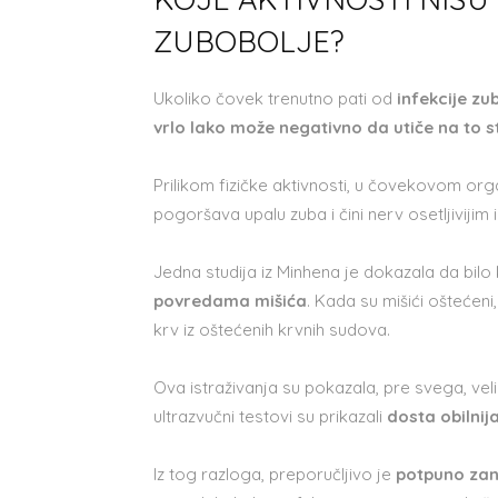
ZUBOBOLJE?
Ukoliko čovek trenutno pati od
infekcije zu
vrlo lako može negativno da utiče na to s
Prilikom fizičke aktivnosti, u čovekovom or
pogoršava upalu zuba i čini nerv osetljivijim i
Jedna studija iz Minhena je dokazala da bilo
povredama mišića
. Kada su mišići oštećeni
krv iz oštećenih krvnih sudova.
Ova istraživanja su pokazala, pre svega, veli
ultrazvučni testovi su prikazali
dosta obilnij
Iz tog razloga, preporučljivo je
potpuno zane