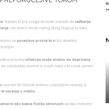
d
2.
ba
, trebalo bi pre svega da bude svestan da
vežbanje
tanje
i da dobro shvati razlog zbog čega je to tako.
N
ganizmu se
povećava protok krvi
što direktno
 bolnijim.
 kakva prisutna
infekcija može znatno da doprinese
, oni oslobađaju enzime iz svojih ćelija u krvotok, puneći
ku porast tih mišićnih enzima i učestala krvarenja, a
a krvarenja u mišiće
.
mariti bilo kakve fizičke aktivnosti
ukoliko trenutno