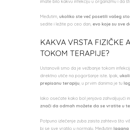
imate bilo kakvu infekciju u organizmu i da
Međutim,
ukoliko ste već posetili vašeg s
sedite i ležite po ceo dan,
evo koje su sve 
KAKVA VRSTA FIZIČKE 
TOKOM TERAPIJE?
Ustanovili smo da je vežbanje tokom infekci
direktno utiče na pogoršanje iste. Ipak,
ukol
prepisanu terapiju
, u prvim danima je tu
la
Iako osećate kako bol jenjava zahvaljujući i
znači da odmah možete da se vratite u t
Potpuno izlečenje zuba zaista zahteva što v
bi se sve vratilo u normalu. Međutim
lagana 