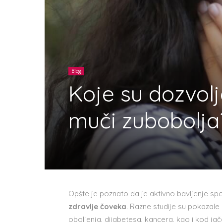
Blog
Koje su dozvolj
muči zubobolja
Opšte je poznato da je aktivno bavljenje s
zdravlje čoveka
. Razne studije su pokazal
oboljenja, dijabetesa, kancera, kao i kod jača