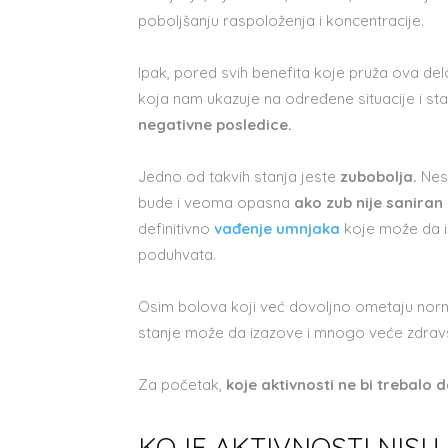
poboljšanju raspoloženja i koncentracije.
Ipak, pored svih benefita koje pruža ova del
koja nam ukazuje na određene situacije i s
negativne posledice.
Jedno od takvih stanja jeste
zubobolja.
Nes
bude i veoma opasna
ako zub nije sanira
definitivno
vađenje umnjaka
koje može da i
poduhvata.
Osim bolova koji već dovoljno ometaju norm
stanje može da izazove i mnogo veće zdra
Za početak,
koje aktivnosti ne bi trebalo 
KOJE AKTIVNOSTI NIS