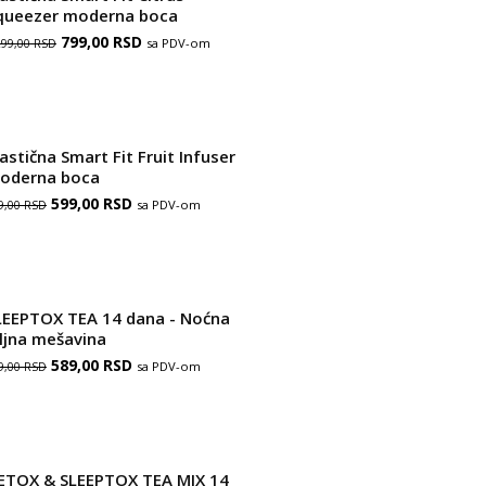
queezer moderna boca
Оригинална
Тренутна
799,00
RSD
sa PDV-om
299,00
RSD
цена
цена
је
је:
била:
799,00 RSD.
astična Smart Fit Fruit Infuser
1.299,00 RSD.
oderna boca
Оригинална
Тренутна
599,00
RSD
sa PDV-om
9,00
RSD
цена
цена
је
је:
била:
599,00 RSD.
LEEPTOX TEA 14 dana - Noćna
999,00 RSD.
iljna mešavina
Оригинална
Тренутна
589,00
RSD
sa PDV-om
9,00
RSD
цена
цена
је
је:
била:
589,00 RSD.
ETOX & SLEEPTOX TEA MIX 14