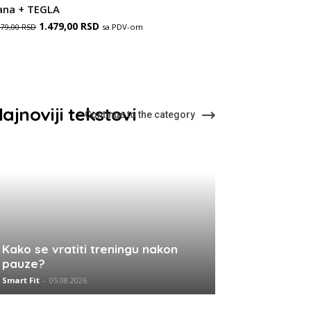
889,00 RSD.
ana + TEGLA
Оригинална
Тренутна
1.479,00
RSD
sa PDV-om
679,00
RSD
цена
цена
је
је:
била:
1.479,00 RSD.
2.679,00 RSD.
ajnoviji tekstovi
Continue to the category
Kako se vratiti treningu nakon
pauze?
Smart Fit
-
05.08.2026.