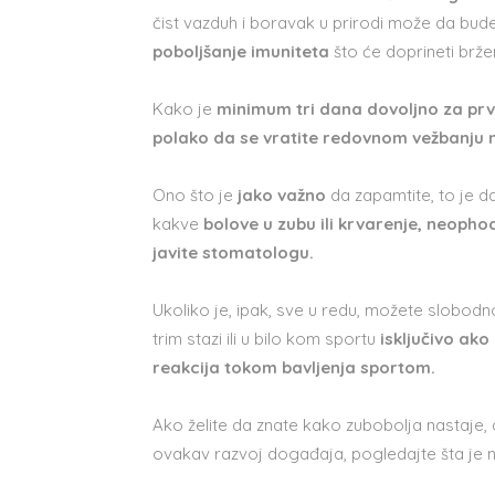
čist vazduh i boravak u prirodi može da bud
poboljšanje imuniteta
što će doprineti brž
Kako je
minimum tri dana dovoljno za pr
polako da se vratite redovnom vežbanju ne
Ono što je
jako važno
da zapamtite, to je da
kakve
bolove u zubu ili krvarenje, neoph
javite stomatologu.
Ukoliko je, ipak, sve u redu, možete slobod
trim stazi ili u bilo kom sportu
isključivo ako
reakcija tokom bavljenja sportom.
Ako želite da znate kako zubobolja nastaje, 
ovakav razvoj događaja, pogledajte šta je n