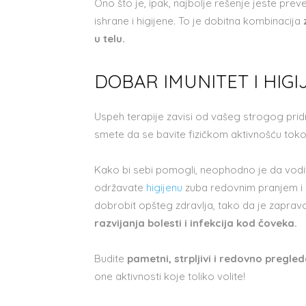
Ono što je, ipak, najbolje rešenje jeste prev
ishrane i higijene. To je dobitna kombinacija
z
u telu.
DOBAR IMUNITET I HIG
Uspeh terapije zavisi od vašeg strogog prid
smete da se bavite fizičkom aktivnošću tokom
Kako bi sebi pomogli, neophodno je da vodi
održavate
higijenu
zuba redovnim pranjem i pr
dobrobit opšteg zdravlja, tako da je zapra
razvijanja bolesti i infekcija kod čoveka.
Budite
pametni, strpljivi i redovno pregled
one aktivnosti koje toliko volite!