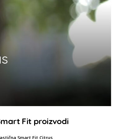
as
mart Fit proizvodi
lastična Smart Fit Citrus