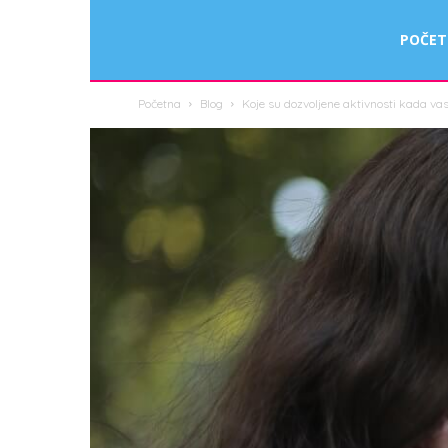
Smart
POČE
Početna
Blog
Koje su dozvoljene aktivnosti kada va
Fit