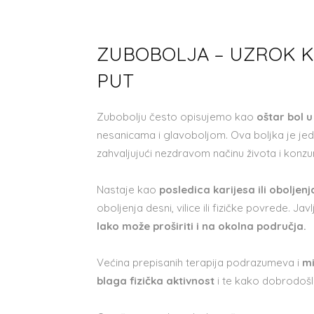
ZUBOBOLJA – UZROK K
PUT
Zubobolju često opisujemo kao
oštar bol 
nesanicama i glavoboljom. Ova boljka je je
zahvaljujući nezdravom načinu života i konzum
Nastaje kao
posledica karijesa ili oboljen
oboljenja desni, vilice ili fizičke povrede. Ja
lako može proširiti i na okolna područja.
Većina prepisanih terapija podrazumeva i
mi
blaga fizička aktivnost
i te kako dobrodošl