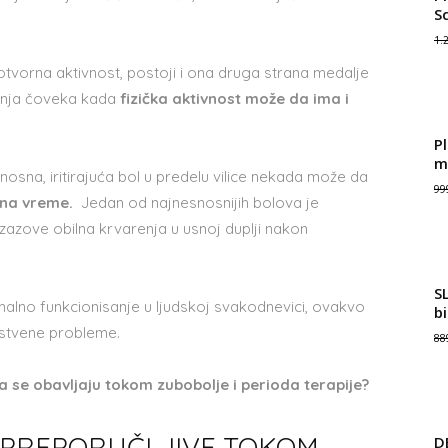
S
1.
otvorna aktivnost, postoji i ona druga strana medalje
tanja čoveka kada
fizička aktivnost može da ima i
Pl
m
nosna, iritirajuća bol u predelu vilice nekada može da
99
n na vreme.
Jedan od najnesnosnijih bolova je
zazove obilna krvarenja u usnoj duplji nakon
S
alno funkcionisanje u ljudskoj svakodnevici, ovakvo
b
vstvene probleme.
88
da se obavljaju tokom zubobolje i perioda terapije?
U PREPORUČLJIVE TOKOM
D