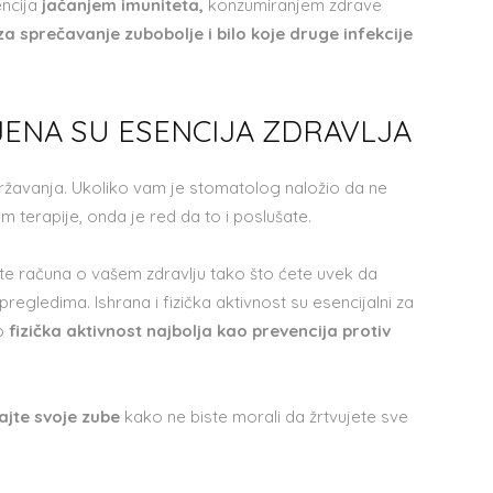
encija
jačanjem imuniteta,
konzumiranjem zdrave
a sprečavanje zubobolje i bilo koje druge infekcije
IJENA SU ESENCIJA ZDRAVLJA
ržavanja. Ukoliko vam je stomatolog naložio da ne
 terapije, onda je red da to i poslušate.
te računa o vašem zdravlju tako što ćete uvek da
egledima. Ishrana i fizička aktivnost su esencijalni za
vo
fizička aktivnost najbolja kao prevencija protiv
ajte svoje zube
kako ne biste morali da žrtvujete sve