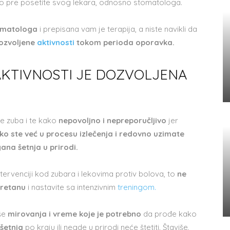
 što pre posetite svog lekara, odnosno stomatologa.
tomatologa
i prepisana vam je terapija, a niste navikli da
dozvoljene
aktivnosti
tokom perioda oporavka.
AKTIVNOSTI JE DOZVOLJENA
je zuba i te kako
nepovoljno i nepreporučljivo
jer
iko ste već u procesu izlečenja i redovno uzimate
gana šetnja u prirodi.
ntervenciji kod zubara i lekovima protiv bolova, to
ne
eretanu
i nastavite sa intenzivnim
treningom.
iše
mirovanja i vreme koje je potrebno
da prođe kako
šetnja
po kraju ili negde u prirodi neće štetiti. Štaviše,