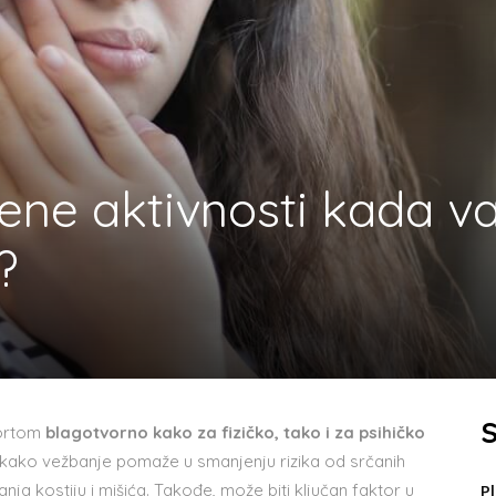
ene aktivnosti kada v
?
S
portom
blagotvorno kako za fizičko, tako i za psihičko
e kako vežbanje pomaže u smanjenju rizika od srčanih
nja kostiju i mišića. Takođe, može biti ključan faktor u
P