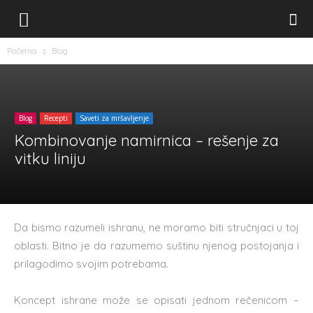
Početna
Blog
Blog
Recepti
Saveti za mršavljenje
Kombinovanje namirnica – rešenje za
vitku liniju
Da bismo razumeli ishranu, ne moramo biti stručnjaci u toj
oblasti. Bitno je da razumemo suštinu njenog postojanja i
prilagodimo svojim potrebama.
Koncept ishrane može se opisati jednom rečenicom –