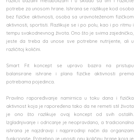
različit bazalni metabolizam i u skladu sa tim i različite
potrebe za unosom hrane. Ishrana se razlikuje kod osoba
bez fizičke aktivnosti, osoba sa uravnoteženom fizičkom
aktivnosti, sportisti. Razlikuje se i po polu, kao i po ritmu i
tempu svakodnevnog života. Ono što je svima zajedničko,
jeste da treba da unose sve potrebne nutrijente, ali u
različitoj količini.
Smart Fit koncept se upravo bazira na pristupu
balansirane ishrane i plana fizičke aktivnosti prema
potrebama pojedinca.
Pravilno rapoređivanje namirnica u toku dana i fizička
aktivnost koja je rapoređena tako da ne remeti stil života
je ono što razlikuje ovaj koncept od svih ostalih.
Izgladnjivanje i odricanje je neopravdano, a tradicionalna
ishrana je najzdraviji i najprirodniji način da organizam
funkcioniše. Potrebno je unositi onu količinu hrane koja je