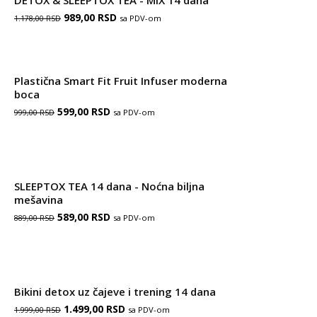
DETOX & SLEEPTOX TEA - MIX 14 dana
Оригинална
Тренутна
989,00
RSD
sa PDV-om
1.178,00
RSD
цена
цена
је
је:
Plastična Smart Fit Fruit Infuser moderna
била:
989,00 RSD.
boca
1.178,00 RSD.
Оригинална
Тренутна
599,00
RSD
sa PDV-om
999,00
RSD
цена
цена
је
је:
била:
599,00 RSD.
SLEEPTOX TEA 14 dana - Noćna biljna
999,00 RSD.
mešavina
Оригинална
Тренутна
589,00
RSD
sa PDV-om
889,00
RSD
цена
цена
је
је:
била:
589,00 RSD.
Bikini detox uz čajeve i trening 14 dana
889,00 RSD.
Оригинална
Тренутна
1.499,00
RSD
sa PDV-om
1.999,00
RSD