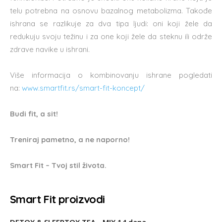
telu potrebna na osnovu bazalnog metabolizma. Takođe
ishrana se razlikuje za dva tipa ljudi: oni koji žele da
redukuju svoju težinu i za one koji žele da steknu ili održe
zdrave navike u ishrani.
Više informacija o kombinovanju ishrane pogledati
na:
www.smartfit.rs/smart-fit-koncept/
Budi fit, a sit!
Treniraj pametno, a ne naporno!
Smart Fit – Tvoj stil života.
Smart Fit proizvodi