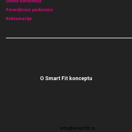
Uslovi korišćenja
Poverljivost podataka
Reklamacije
O Smart Fit konceptu
Posle više od 2 decenije iskustva u radu sa ljudima i na sebi,
želim da kroz Smart Fit koncept prenesem svoje znanje svim
ljudima koji žele da promene svoj način ishrane, aktiviraju
svoje telo i budu motivisani da zauvek skinu one suvišne
kilograme…
Pišite nam:
info@smartfit.rs