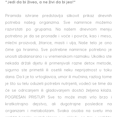
“Jedi da bi živeo, a ne živi da bi jeo!“
Piramida ishrane predstavlja slikovit prikaz dnevnih
potreba našeg organizma. Sve namirnice možemo
razvrstati po grupama. Na našem dnevnom meniju
potrebno je da se pronađe i voće i povrće, kao i meso,
mlečni proizvodi, žitarice, masti i ulja, Naše telo je ono
čime ga hranimo. Sve potrebne namirnice potrebno je
unositi izbalansirano i u vremenskom razmaku. Ukoliko ste
nekada držali dijetu ili primenjivali razne detox metode,
sigurno ste primetili ili osetili neku neprijatnost u toku
dana. Da li je to vrtoglavica, umor ili mučnina, razlog tome
je što su telu oduzeti potrebni nutrijenti, vodeći se time da
će se odricanjem ili gladovanjem dostići željena kilaža.
POGREŠAN PRISTUP! Sve to može imati vrlo brzo i
kratkotrajno dejstvo, ali dugotrajne posledice na
organizam i metabolizam. Svaka osoba na svetu ima