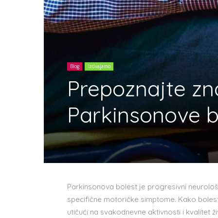
Blog
Izdvajamo
Prepoznajte zn
Parkinsonove bo
Parkinsonova bolest je progresivni neurološ
specifične motoričke simptome. Kako boles
utičući na svakodnevne aktivnosti i kvalitet