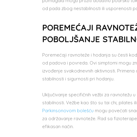
pomagala mogu pružiti dodatnu podršku toko
od pada zbog nestabilnosti ili usporenosti p
POREMEĆAJI RAVNOTEŽ
POBOLJŠANJE STABILN
Poremećaji ravnoteže i hodanja su česti ko
od padova i povreda. Ovi simptomi mogu zna
izvođenje svakodnevnih aktivnosti. Primena 
stabilnosti i sigurnosti pri hodanju.
Uključivanje specifičnih vežbi za ravnotežu 
stabilnosti. Vežbe kao što su tai chi, pilates 
Parkinsonovom bolešću
mogu povećati snagu
za održavanje ravnoteže. Rad sa fizioterap
efikasan način.