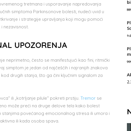
b
avovremenog tretmana i usporavanje napredovanja
88
ljučnih simptoma Parkinsonove bolesti, nudeći uvid u
tkrivanje i strategije upravljanja koji mogu pomoći
P
i nezavisnost.
S
1.
GNAL UPOZORENJA
Pl
m
e neprimetno, često se manifestujući kao fini, ritmički
99
Ovaj simptom je jedan od najčešćih i najranijih znakova
A
 kod drugih stanja, što ga čini ključnim signalom za
2
a“ ili „kotrljanje pilule“ pokreti prstiju.
Tremor
se
epeno može preći na druge delove tela kako bolest
N
 stanjima povećanog emocionalnog stresa ili umora i
aktivna ili kada osoba spava.