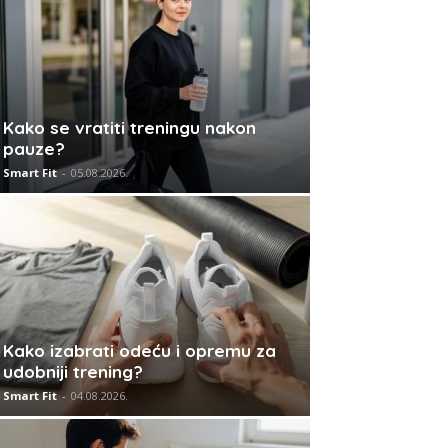
Kako se vratiti treningu nakon
pauze?
Smart Fit
-
05.08.2026.
Kako izabrati odeću i opremu za
udobniji trening?
Smart Fit
-
04.08.2026.