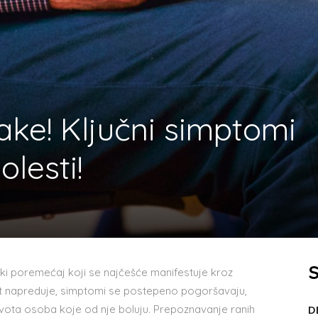
ake! Ključni simptomi
lesti!
S
ki poremećaj koji se najčešće manifestuje kroz
t napreduje, simptomi se postepeno pogoršavaju,
 života osoba koje od nje boluju. Prepoznavanje ranih
D