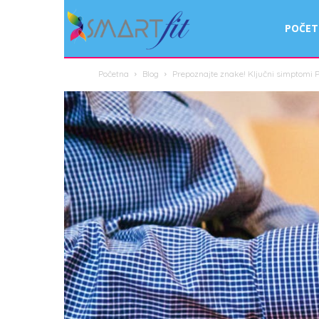
Smart
POČE
Početna
Blog
Prepoznajte znake! Ključni simptomi P
Fit