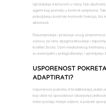
Upravljanje tremorom u ranoj fazi obuhvata
agenti koji pomažu u kontroli simptoma. Tako
poboljšanju kontrole motornih funkcija, što 
aktivnosti.
Razumijevanje i praćenje ovog simptoma je kl
osnovu za rano dijagnostikovanje i započinj
kvalitet života. Osim medicinskog tretmana, 
su esencijalni u prilagođavanju i upravljanj
USPORENOST POKRETA –
ADAPTIRATI?
Usporenost pokreta, ili bradikinezija, jedan 
koji utiče na sposobnost obavljanja jednosta
mišići postaju manje odzivni, a pokreti spori