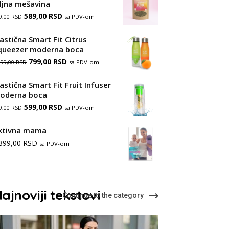
iljna mešavina
Оригинална
Тренутна
589,00
RSD
sa PDV-om
9,00
RSD
цена
цена
lastična Smart Fit Citrus
је
је:
queezer moderna boca
Оригинална
Тренутна
била:
799,00
RSD
589,00 RSD.
sa PDV-om
299,00
RSD
цена
цена
889,00 RSD.
astična Smart Fit Fruit Infuser
је
је:
oderna boca
Оригинална
Тренутна
599,00
била:
RSD
799,00 RSD.
sa PDV-om
9,00
RSD
цена
цена
1.299,00 RSD.
ktivna mama
је
је:
.399,00
RSD
sa PDV-om
била:
599,00 RSD.
999,00 RSD.
ajnoviji tekstovi
Continue to the category