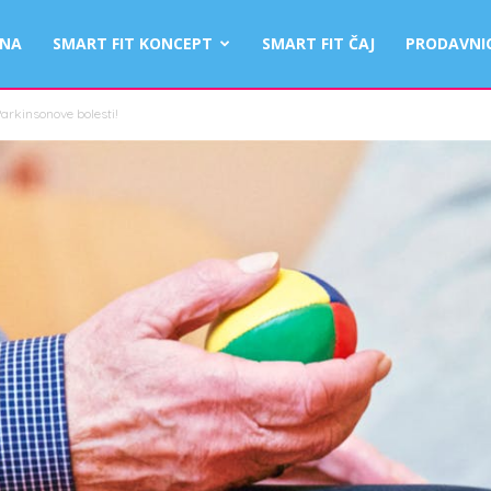
TNA
SMART FIT KONCEPT
SMART FIT ČAJ
PRODAVNI
arkinsonove bolesti!