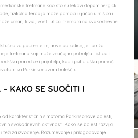
 medicinske tretmane kao što su lekovi dopaminergički
đe, fizikalna terapija može pomoći u jačanju mišića i
može umanjiti vidljivost i uticaj tremora na svakodnevne
jučno za pacijente i njihove porodice, jer pruža
anje tretmana koji može značajno poboljšati ishod i
podrška porodice i prijatelja, kao i psihološka pomoć,
u životom sa Parkinsonovom bolešću.
 KAKO SE SUOČITI I
je od karakterističnih simptoma Parkinsonove bolesti,
vnih svakodnevnih aktivnosti. Kako se bolest razvija,
ji i teži za izvođenje. Razumevanje i prilagođavanje