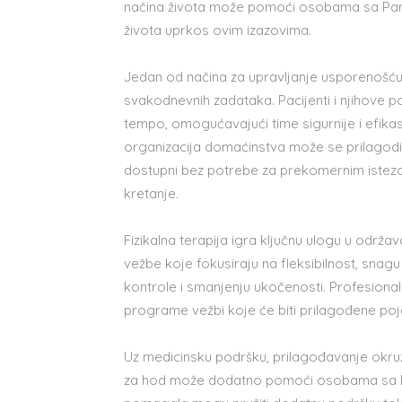
načina života može pomoći osobama sa Park
života uprkos ovim izazovima.
Jedan od načina za upravljanje usporenošću
svakodnevnih zadataka. Pacijenti i njihove por
tempo, omogućavajući time sigurnije i efikasn
organizacija domaćinstva može se prilagodit
dostupni bez potrebe za prekomernim isteza
kretanje.
Fizikalna terapija igra ključnu ulogu u održav
vežbe koje fokusiraju na fleksibilnost, snag
kontrole i smanjenju ukočenosti. Profesional
programe vežbi koje će biti prilagođene p
Uz medicinsku podršku, prilagođavanje okruž
za hod može dodatno pomoći osobama sa Pa