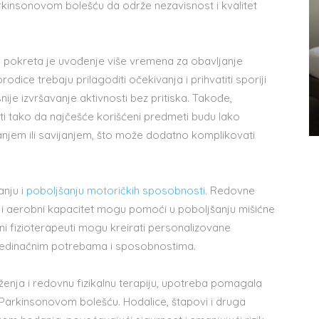
insonovom bolešću da održe nezavisnost i kvalitet
 pokreta je uvođenje više vremena za obavljanje
odice trebaju prilagoditi očekivanja i prihvatiti sporiji
ije izvršavanje aktivnosti bez pritiska. Takođe,
i tako da najčešće korišćeni predmeti budu lako
njem ili savijanjem, što može dodatno komplikovati
anju i
poboljšanju motoričkih sposobnosti
. Redovne
u i aerobni kapacitet mogu pomoći u poboljšanju mišićne
ni fizioterapeuti mogu kreirati personalizovane
ojedinačnim potrebama i sposobnostima.
enja i redovnu fizikalnu terapiju, upotreba pomagala
rkinsonovom bolešću. Hodalice, štapovi i druga