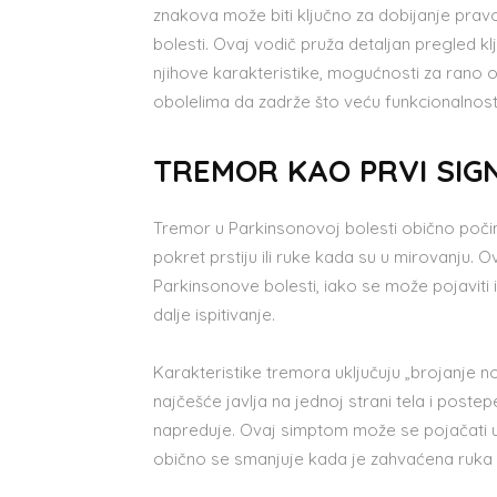
znakova može biti ključno za dobijanje pr
bolesti. Ovaj vodič pruža detaljan pregled k
njihove karakteristike, mogućnosti za rano o
obolelima da zadrže što veću funkcionalnost 
TREMOR KAO PRVI SI
Tremor u Parkinsonovoj bolesti obično počinj
pokret prstiju ili ruke kada su u mirovanju. 
Parkinsonove bolesti, iako se može pojaviti i
dalje ispitivanje.
Karakteristike tremora uključuju „brojanje novc
najčešće javlja na jednoj strani tela i post
napreduje. Ovaj simptom može se pojačati u
obično se smanjuje kada je zahvaćena ruka 