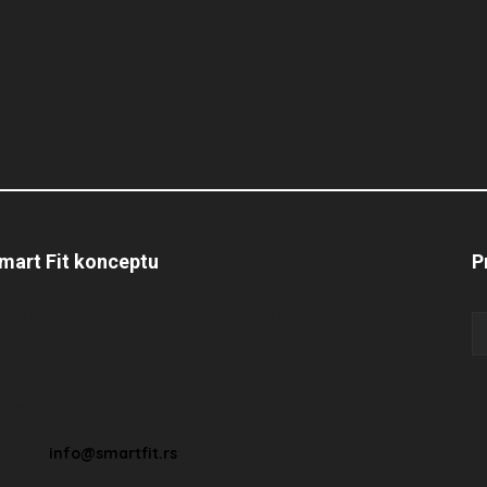
mart Fit konceptu
P
e više od 2 decenije iskustva u radu sa ljudima i na sebi,
m da kroz Smart Fit koncept prenesem svoje znanje svim
ima koji žele da promene svoj način ishrane, aktiviraju
e telo i budu motivisani da zauvek skinu one suvišne
grame…
te nam:
info@smartfit.rs