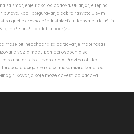
na za smanjenje rizika od padova. Uklanjanje tepiha,
ih puteva, kao i osiguravanje dobre rasvete u svim
 za gubitak ravnoteže. Instalacija rukohvata u ključnim
šta, može pružiti dodatnu podršku.
d može biti neophodna za održavanje mobilnosti i
cijalizovana vozila mogu pomoći osobama sa
kako unutar tako i izvan doma. Pravilna obuka i
 terapeuta osigurava da se maksimizira korist od
ravilnog rukovanja koje može dovesti do padova.