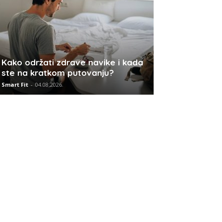
Kako održati zdrave navike i kada
ste na kratkom putovanju?
Smart Fit
-
04.08.2026.