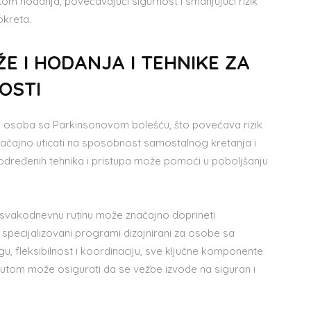
m hodanja, povećavajući sigurnost i smanjujući rizik
okreta.
E I HODANJA I TEHNIKE ZA
OSTI
d osoba sa Parkinsonovom bolešću, što povećava rizik
čajno uticati na sposobnost samostalnog kretanja i
određenih tehnika i pristupa može pomoći u poboljšanju
u svakodnevnu rutinu može značajno doprineti
ili specijalizovani programi dizajnirani za osobe sa
, fleksibilnost i koordinaciju, sve ključne komponente
eutom može osigurati da se vežbe izvode na siguran i