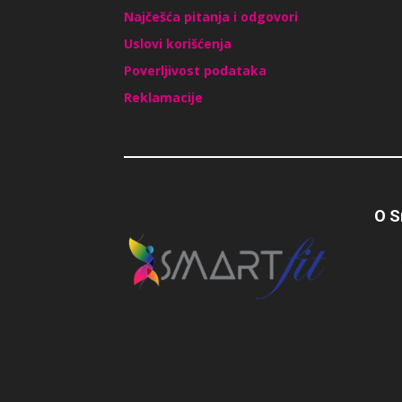
Najčešća pitanja i odgovori
Uslovi korišćenja
Poverljivost podataka
Reklamacije
O S
Posl
želi
ljud
svoj
kilo
Piši