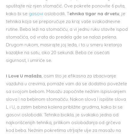
spuštajte niz njen stomačić. Ove pokrete ponovite 6 puta,
kako bi se
gasovi
oslobodili. T
ehnika tigar na drvetu
, je
tehnika koja se preporučuje za kraj vaše svakodnevne
rutine. Beba leži na stomačiću, a vi jednu ruku stavite ispod
stomačića, od vrata do predela gde se nalazi pelena.
Drugom rukom, masirajte joj leđa, i to u smeru kretanja
kazaljke na satu, oko 20 sekundi. Beba će osećati
sigurnost, i umiriće se.
I Love U mašaža
, osim što je efikasna za izbacivanje
vazduha u crevima, pomaže vam da se dodatno povežete
sa svojom bebom. Masažu započnite nežnim ispisivanjem
slova I na bebinom stomačiću. Nakon slova I ispišite slova
L i U, a zatim bebina kolena približite grudima, kako bi se
gasovi oslobodili. Tehnika bicikla, je svakako jedna od
najkorišćenijih tehnika, prilikom oslobađanja od grčeva
kod beba. Nežnim pokretima utrljajte ulje za masažu na