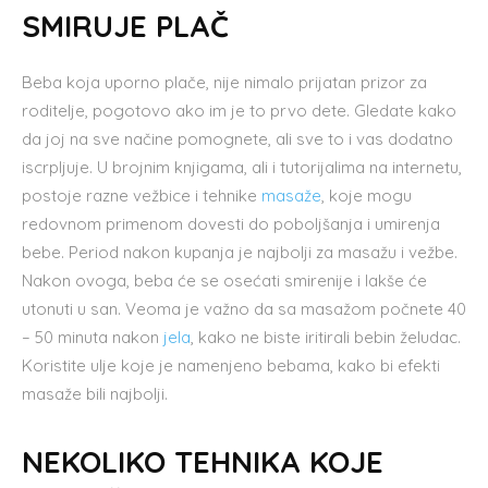
SMIRUJE PLAČ
Beba koja uporno plače, nije nimalo prijatan prizor za
roditelje, pogotovo ako im je to prvo dete. Gledate kako
da joj na sve načine pomognete, ali sve to i vas dodatno
iscrpljuje. U brojnim knjigama, ali i tutorijalima na internetu,
postoje razne vežbice i tehnike
masaže
, koje mogu
redovnom primenom dovesti do poboljšanja i umirenja
bebe. Period nakon kupanja je najbolji za masažu i vežbe.
Nakon ovoga, beba će se osećati smirenije i lakše će
utonuti u san. Veoma je važno da sa masažom počnete 40
– 50 minuta nakon
jela
, kako ne biste iritirali bebin želudac.
Koristite ulje koje je namenjeno bebama, kako bi efekti
masaže bili najbolji.
NEKOLIKO TEHNIKA KOJE