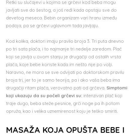
Retki su slučajevi u kojima se grčevi kod beba mogu
javljati sve do šestog, a još ređi kada opstaju sve do
devetog meseca. Bebin organizam vari hranu između
podoja, pa se grčevi uglavnom tada javljaju.
Kod kolika, doktori imaju pravilo broja 3. Tri puta dnevno
po tri sata plača, i to najmanje tri nedelje zaredom. Plač
koji se javlja u ovom stanju je drugačiji od ostalih vrsta
plača, koje bebe koriste kada im nešto nije po volji.
Naravno, ne mora se sve odvijati po doktorskom pravilu
broja tri, jer to je samo teorija, pa i ako vaša beba ima
drugačiji ritam plača, verovatno pati od grčeva.
Simptomi
koji ukazuju da su počeli grčevi su:
intenzivan plač koji
traje dugo, beba steže pesnice, grči noge pa ih potom
opruža, kao i velika uznemirenost koju je teško smiriti.
MASAŽA KOJA OPUŠTA BEBE I