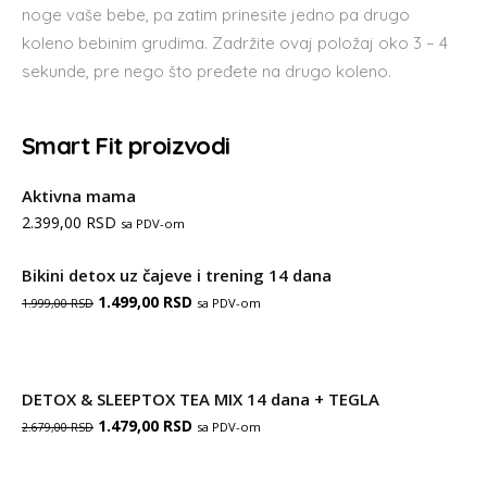
noge vaše bebe, pa zatim prinesite jedno pa drugo
koleno bebinim grudima. Zadržite ovaj položaj oko 3 – 4
sekunde, pre nego što pređete na drugo koleno.
Smart Fit proizvodi
Aktivna mama
2.399,00
RSD
sa PDV-om
Bikini detox uz čajeve i trening 14 dana
Оригинална
Тренутна
1.499,00
RSD
sa PDV-om
1.999,00
RSD
цена
цена
је
је:
DETOX & SLEEPTOX TEA MIX 14 dana + TEGLA
била:
1.499,00 RSD.
Оригинална
Тренутна
1.479,00
RSD
sa PDV-om
2.679,00
RSD
1.999,00 RSD.
цена
цена