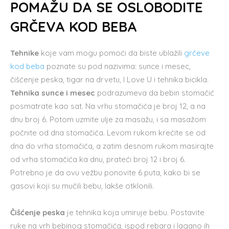
POMAŽU DA SE OSLOBODITE
GRČEVA KOD BEBA
Tehnike
koje vam mogu pomoći da biste ublažili
grčeve
kod beba
poznate su pod nazivima: sunce i mesec,
čišćenje peska, tigar na drvetu, I Love U i tehnika bicikla.
Tehnika sunce i mesec
podrazumeva da bebin stomačić
posmatrate kao sat. Na vrhu stomačića je broj 12, a na
dnu broj 6. Potom uzmite ulje za masažu, i sa masažom
počnite od dna stomačića. Levom rukom krećite se od
dna do vrha stomačića, a zatim desnom rukom masirajte
od vrha stomačića ka dnu, prateći broj 12 i broj 6.
Potrebno je da ovu vežbu ponovite 6 puta, kako bi se
gasovi koji su mučili bebu, lakše otklonili.
Čišćenje peska
je tehnika koja umiruje bebu. Postavite
ruke na vrh bebinog stomačića, ispod rebara i lagano ih