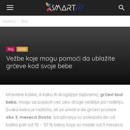
Početna
Blog
Blog
Vežbe
Vežbe koje mogu pomoći da ublažite
grčeve kod svoje bebe
Infantilne kolike, ili kako ih drugačije nazivamo,
grčevi kod
beba
, mogu se pojaviti već oko druge nedelje po rođenju.
Svaka beba je različita, ali se smatra da grčevi prolaze
oko 3. meseca života.
Istraživanja su pokazala da od
kolika pati od 10 – 30 % beba, koje su mlađe od 3 meseca.