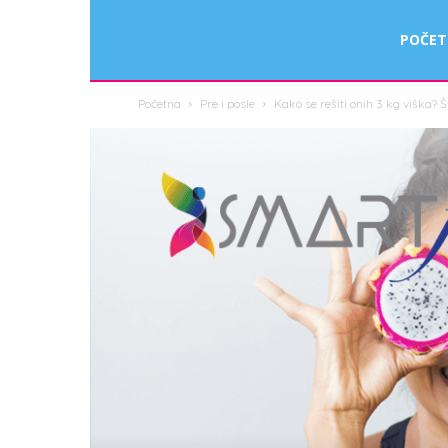
Smart
POČE
Početna
Pre i posle
Kako se rešiti onih 3 kg viška? 
Fit