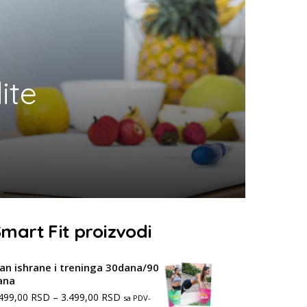
ite
mart Fit proizvodi
lan ishrane i treninga 30dana/90
ana
Распон
.499,00
RSD
–
3.499,00
RSD
sa PDV-