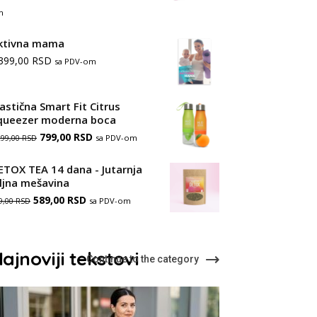
цена:
m
од
ktivna mama
2.499,00 RSD
.399,00
RSD
sa PDV-om
до
3.499,00 RSD
lastična Smart Fit Citrus
queezer moderna boca
Оригинална
Тренутна
799,00
RSD
sa PDV-om
299,00
RSD
цена
цена
ETOX TEA 14 dana - Jutarnja
је
је:
iljna mešavina
Оригинална
Тренутна
589,00
била:
RSD
799,00 RSD.
sa PDV-om
9,00
RSD
цена
цена
1.299,00 RSD.
је
је:
ajnoviji tekstovi
Continue to the category
била:
589,00 RSD.
889,00 RSD.