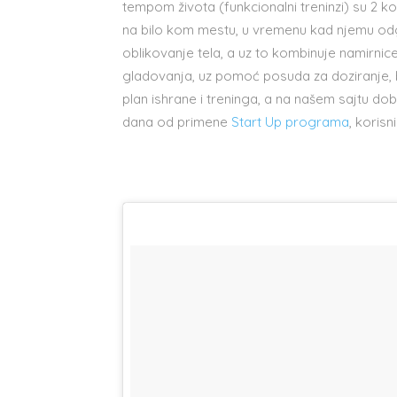
tempom života (funkcionalni treninzi) su 2 
na bilo kom mestu, u vremenu kad njemu odgova
oblikovanje tela, a uz to kombinuje namirnice 
gladovanja, uz pomoć posuda za doziranje, be
plan ishrane i treninga, a na našem sajtu do
dana od primene
Start Up programa
, korisn