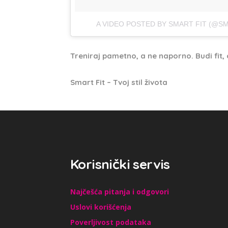
A VIDEO POSTED BY SMART FIT (@SM
Treniraj pametno, a ne naporno. Budi fit, a
Smart Fit – Tvoj stil života
Korisnički servis
Najčešća pitanja i odgovori
Uslovi korišćenja
Poverljivost podataka