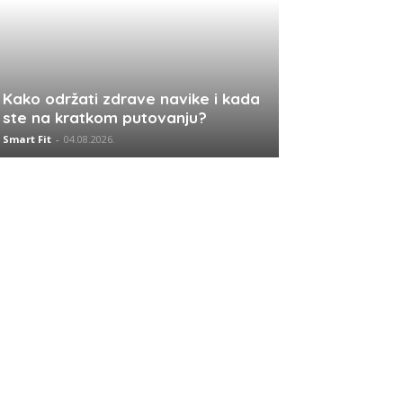
Kako održati zdrave navike i kada
ste na kratkom putovanju?
Smart Fit
-
04.08.2026.