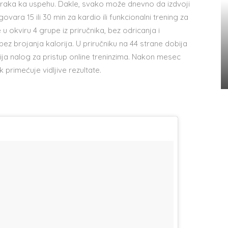
koraka ka uspehu. Dakle, svako može dnevno da izdvoji
ra 15 ili 30 min za kardio ili funkcionalni trening za
u okviru 4 grupe iz priručnika, bez odricanja i
z brojanja kalorija. U priručniku na 44 strane dobija
bija nalog za pristup online treninzima. Nakon mesec
ik primećuje vidljive rezultate.