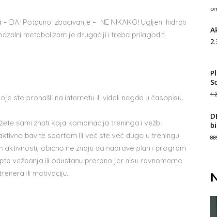
o
 – DA! Potpuno izbacivanje – NE NIKAKO! Ugljeni hidrati
A
zalni metabolizam je drugačiji i treba prilagoditi
2
P
S
1.
oje ste pronašli na internetu ili videli negde u časopisu.
D
žete sami znati koja kombinacija treninga i vežbi
b
aktivno bavite sportom ili već ste već dugo u treningu.
88
m aktivnosti, obično ne znaju da naprave plan i program
pta vežbanja ili odustanu prerano jer nisu ravnomerno
renera ili motivaciju.
N