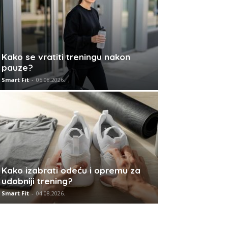
Kako se vratiti treningu nakon
pauze?
Smart Fit
-
05.08.2026.
Kako izabrati odeću i opremu za
udobniji trening?
Smart Fit
-
04.08.2026.