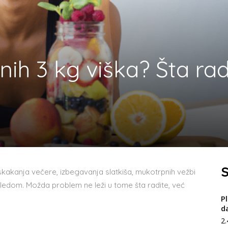
nih 3 kg viška? Šta rad
S
skakanja večere, izbegavanja slatkiša, mukotrpnih vežbi
izgledom. Možda problem ne leži u tome šta radite, već
P
d
2