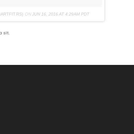
ON
ARTFIT.RS)
JUN 16, 2016 AT 4:29AM PDT
 sit.