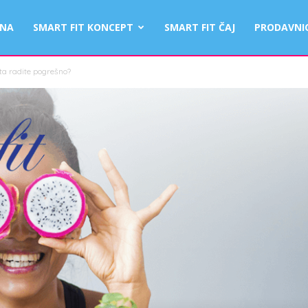
TNA
SMART FIT KONCEPT
SMART FIT ČAJ
PRODAVNI
Šta radite pogrešno?