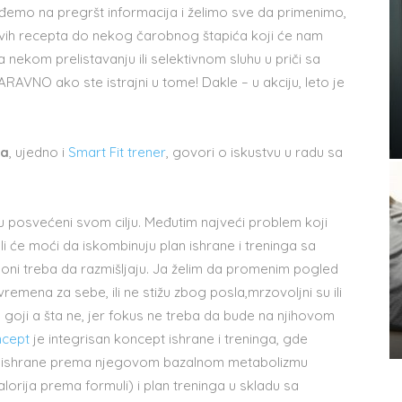
mo na pregršt informacija i želimo sve da primenimo,
vih recepta do nekog čarobnog štapića koji će nam
nekom prelistavanju ili selektivnom sluhu u priči sa
RAVNO ako ste istrajni u tome! Dakle – u akciju, leto je
ja
, ujedno i
Smart Fit trener
, govori o iskustvu u radu sa
 su posvećeni svom cilju. Međutim najveći problem koji
 li će moći da iskombinuju plan ishrane i treninga sa
oni treba da razmišljaju. Ja želim da promenim pogled
emena za sebe, ili ne stižu zbog posla,mrzovoljni su ili
goji a šta ne, jer fokus ne treba da bude na njihovom
ncept
je integrisan koncept ishrane i treninga, gde
an ishrane prema njegovom bazalnom metabolizmu
rija prema formuli) i plan treninga u skladu sa