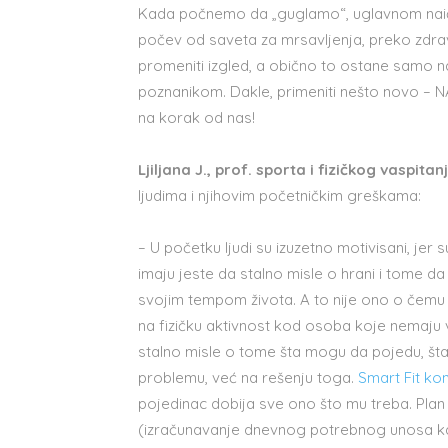
Kada počnemo da „guglamo“, uglavnom naiđe
počev od saveta za mrsavljenja, preko zdra
promeniti izgled, a obično to ostane samo na 
poznanikom. Dakle, primeniti nešto novo – NA
na korak od nas!
Ljiljana J., prof. sporta i fizičkog vaspitan
ljudima i njihovim početničkim greškama:
– U početku ljudi su izuzetno motivisani, jer
imaju jeste da stalno misle o hrani i tome da
svojim tempom života. A to nije ono o čemu 
na fizičku aktivnost kod osoba koje nemaju vr
stalno misle o tome šta mogu da pojedu, šta 
problemu, već na rešenju toga.
Smart Fit ko
pojedinac dobija sve ono što mu treba. Pl
(izračunavanje dnevnog potrebnog unosa kalo