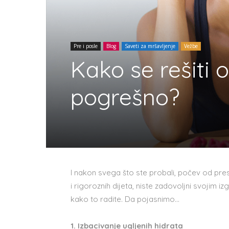
Pre i posle
Blog
Saveti za mršavljenje
Vežbe
Kako se rešiti o
pogrešno?
I nakon svega što ste probali, počev od pre
i rigoroznih dijeta, niste zadovoljni svojim 
kako to radite. Da pojasnimo…
1. Izbacivanje ugljenih hidrata