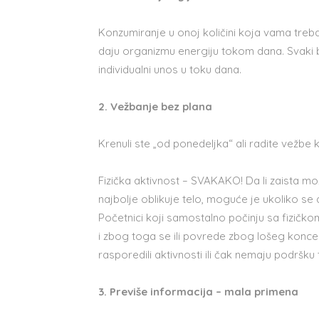
Konzumiranje u onoj količini koja vama treba
daju organizmu energiju tokom dana. Svaki ba
individualni unos u toku dana.
2. Vežbanje bez plana
Krenuli ste „od ponedeljka“ ali radite vežbe k
Fizička aktivnost – SVAKAKO! Da li zaista mo
najbolje oblikuje telo, moguće je ukoliko se 
Početnici koji samostalno počinju sa fizičko
i zbog toga se ili povrede zbog lošeg konce
rasporedili aktivnosti ili čak nemaju podršku t
3. Previše informacija – mala primena