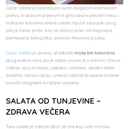
Cezar salata je poznata po svom bogatom kremastom
prelivu, hrskavom prženom ili grilovanom pilećem mesu i
hrskavim listovima zelene salate. Ključni sastojak ovog
jela je Cezar preliv, koji se obično pravi od majoneza,
parmezana, belog luka, anšoisa i limunovog soka.
Cezar salata
je ukusna, ali takođe
može biti kalorična
zbog preliva i sira, pa je važno unositi je s merom. Ona je
odličan spoj proteina, vlakana i vitamina. Ukoliko želite
dodatno zdravu opciju, umesto običnih brusketa možete
koristiti integralne ili ražane varijante.
SALATA OD TUNJEVINE –
ZDRAVA VEČERA
Tuna salata je odličan izbor za one koji vole morske