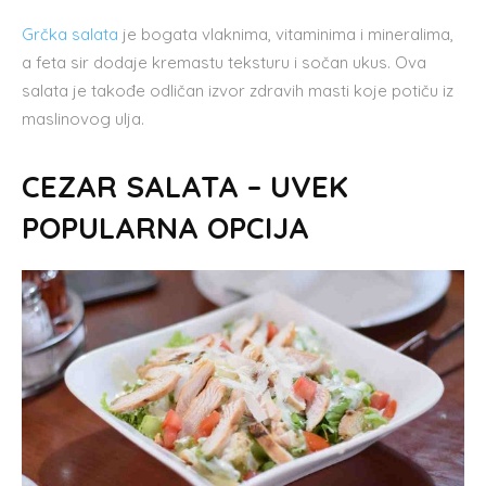
Grčka salata
je bogata vlaknima, vitaminima i mineralima,
a feta sir dodaje kremastu teksturu i sočan ukus. Ova
salata je takođe odličan izvor zdravih masti koje potiču iz
maslinovog ulja.
CEZAR SALATA – UVEK
POPULARNA OPCIJA