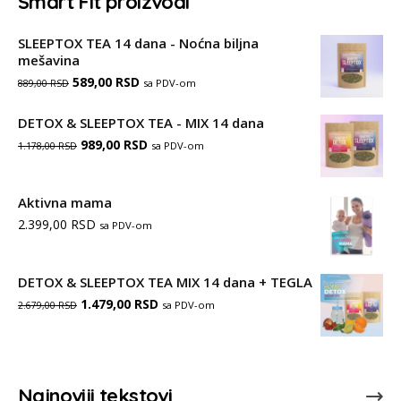
Smart Fit proizvodi
SLEEPTOX TEA 14 dana - Noćna biljna
mešavina
Оригинална
Тренутна
589,00
RSD
sa PDV-om
889,00
RSD
цена
цена
DETOX & SLEEPTOX TEA - MIX 14 dana
је
је:
Оригинална
Тренутна
989,00
RSD
sa PDV-om
1.178,00
RSD
била:
589,00 RSD.
цена
цена
889,00 RSD.
је
је:
Aktivna mama
2.399,00
RSD
била:
989,00 RSD.
sa PDV-om
1.178,00 RSD.
DETOX & SLEEPTOX TEA MIX 14 dana + TEGLA
Оригинална
Тренутна
1.479,00
RSD
sa PDV-om
2.679,00
RSD
цена
цена
је
је:
била:
1.479,00 RSD.
Najnoviji tekstovi