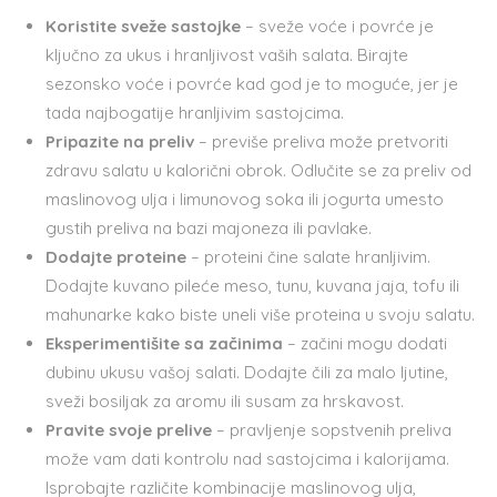
Koristite sveže sastojke
– sveže voće i povrće je
ključno za ukus i hranljivost vaših salata. Birajte
sezonsko voće i povrće kad god je to moguće, jer je
tada najbogatije hranljivim sastojcima.
Pripazite na preliv
– previše preliva može pretvoriti
zdravu salatu u kalorični obrok. Odlučite se za preliv od
maslinovog ulja i limunovog soka ili jogurta umesto
gustih preliva na bazi majoneza ili pavlake.
Dodajte proteine
– proteini čine salate hranljivim.
Dodajte kuvano pileće meso, tunu, kuvana jaja, tofu ili
mahunarke kako biste uneli više proteina u svoju salatu.
Eksperimentišite sa začinima
– začini mogu dodati
dubinu ukusu vašoj salati. Dodajte čili za malo ljutine,
sveži bosiljak za aromu ili susam za hrskavost.
Pravite svoje prelive
– pravljenje sopstvenih preliva
može vam dati kontrolu nad sastojcima i kalorijama.
Isprobajte različite kombinacije maslinovog ulja,