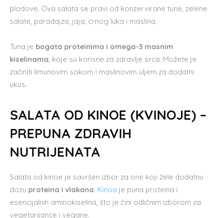
plodove. Ova salata se pravi od konzervirane tune, zelene
salate, paradajza, jaja, crnog luka i maslina.
Tuna je
bogata proteinima i omega-3 masnim
kiselinama
, koje su korisne za zdravlje srca. Možete je
začiniti limunovim sokom i maslinovim uljem za dodatni
ukus.
SALATA OD KINOE (KVINOJE) –
PREPUNA ZDRAVIH
NUTRIJENATA
Salata od kinoe je savršen izbor za one koji žele dodatnu
dozu
proteina i vlakana
.
Kinoa
je puna proteina i
esencijalnih aminokiselina, što je čini odličnim izborom za
vegetarijance i vegane.