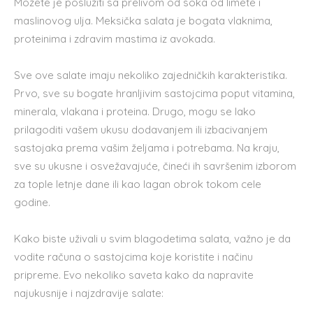
Možete je poslužiti sa prelivom od soka od limete i
maslinovog ulja. Meksička salata je bogata vlaknima,
proteinima i zdravim mastima iz avokada.
Sve ove salate imaju nekoliko zajedničkih karakteristika.
Prvo, sve su bogate hranljivim sastojcima poput vitamina,
minerala, vlakana i proteina. Drugo, mogu se lako
prilagoditi vašem ukusu dodavanjem ili izbacivanjem
sastojaka prema vašim željama i potrebama. Na kraju,
sve su ukusne i osvežavajuće, čineći ih savršenim izborom
za tople letnje dane ili kao lagan obrok tokom cele
godine.
Kako biste uživali u svim blagodetima salata, važno je da
vodite računa o sastojcima koje koristite i načinu
pripreme. Evo nekoliko saveta kako da napravite
najukusnije i najzdravije salate: