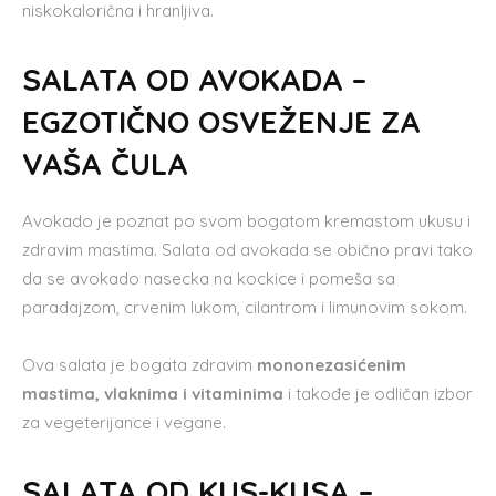
niskokalorična i hranljiva.
SALATA OD AVOKADA –
EGZOTIČNO OSVEŽENJE ZA
VAŠA ČULA
Avokado je poznat po svom bogatom kremastom ukusu i
zdravim mastima. Salata od avokada se obično pravi tako
da se avokado nasecka na kockice i pomeša sa
paradajzom, crvenim lukom, cilantrom i limunovim sokom.
Ova salata je bogata zdravim
mononezasićenim
mastima, vlaknima i vitaminima
i takođe je odličan izbor
za vegeterijance i vegane.
SALATA OD KUS-KUSA –