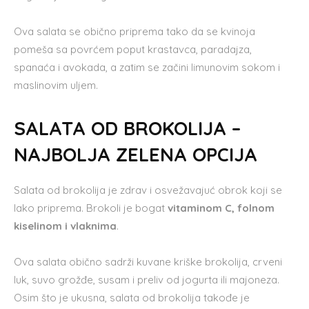
Ova salata se obično priprema tako da se kvinoja
pomeša sa povrćem poput krastavca, paradajza,
spanaća i avokada, a zatim se začini limunovim sokom i
maslinovim uljem.
SALATA OD BROKOLIJA –
NAJBOLJA ZELENA OPCIJA
Salata od brokolija je zdrav i osvežavajuć obrok koji se
lako priprema. Brokoli je bogat
vitaminom C, folnom
kiselinom i vlaknima
.
Ova salata obično sadrži kuvane kriške brokolija, crveni
luk, suvo grožđe, susam i preliv od jogurta ili majoneza.
Osim što je ukusna, salata od brokolija takođe je