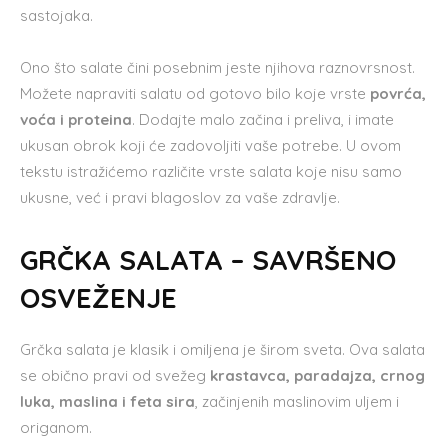
sastojaka.
Ono što salate čini posebnim jeste njihova raznovrsnost.
Možete napraviti salatu od gotovo bilo koje vrste
povrća,
voća i proteina
. Dodajte malo začina i preliva, i imate
ukusan obrok koji će zadovoljiti vaše potrebe. U ovom
tekstu istražićemo različite vrste salata koje nisu samo
ukusne, već i pravi blagoslov za vaše zdravlje.
GRČKA SALATA – SAVRŠENO
OSVEŽENJE
Grčka salata je klasik i omiljena je širom sveta. Ova salata
se obično pravi od svežeg
krastavca, paradajza, crnog
luka, maslina i feta sira
, začinjenih maslinovim uljem i
origanom.