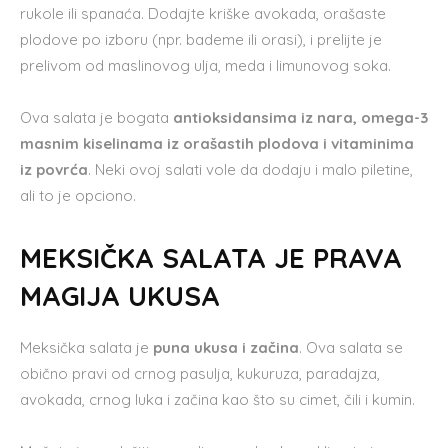
rukole ili spanaća. Dodajte kriške avokada, orašaste
plodove po izboru (npr. bademe ili orasi), i prelijte je
prelivom od maslinovog ulja, meda i limunovog soka.
Ova salata je bogata
antioksidansima iz nara, omega-3
masnim kiselinama iz orašastih plodova i vitaminima
iz povrća
. Neki ovoj salati vole da dodaju i malo piletine,
ali to je opciono.
MEKSIČKA SALATA JE PRAVA
MAGIJA UKUSA
Meksička salata je
puna ukusa i začina
. Ova salata se
obično pravi od crnog pasulja, kukuruza, paradajza,
avokada, crnog luka i začina kao što su cimet, čili i kumin.