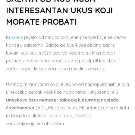
INTERESANTAN UKUS KOJI
MORATE PROBATI
Kus-kus
je jelo od mrvica lomljene pšenice koje se često
koristi u salatama. Salata od kus-kusa obično sadrži
kuvani kus-kus, sveže povrće kao što su krastavac i
paradajz, mahunarke poput crnog pasulja ili leblebija, i
začine poput limunovog soka i maslinovog ulja.
U mnogim zemljama ovo je jedno od najpopularnijih jela, a
u nekoliko se čak vodi kao nacionalno i uključeno je u
Uneskovu listu nematerijalnoog kulturnog nasleđa
čovečanstva
(Alžir, Maroko, Tunis, Mauritanija). Ova salata
je bogata vlaknima i proteinima, čineći je
zadovoljavajućim obrokom.