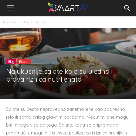
Početna
Blog
Recepti
Blog
Recepti
Najukusnije salate koje su ujedno i
prava riznica nutrijenata
Salate su često nepravedno zanemarene kao sporedno
jelo ili samo prilog glavnim obrocima. Međutim, one mogu
biti mnogo više od toga. Salate, kada se pripreme na
pravi način, mogu biti istinska poslastica i riznica hranljivih