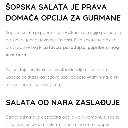
ŠOPSKA SALATA JE PRAVA
DOMAĆA OPCIJA ZA GURMANE
Šopska salata je popularna u Balkanskoj regiji i poznata je
po svojoj jednostavnosti i svežini. Ova salata se obično
pravi od svežeg
krastavca, paradajza, paprike, crnog
luka i sira
.
Svi sastojci prelivaju se maslinovim uljem i sirćetom.
Šopska salata je osvežavajuća i bogata vitaminima, a sir
je izvor proteina i kalcijuma.
SALATA OD NARA ZASLAĐUJE
Salata od nara je egzotična opcija koja kombinuje sočna
zrna nara sa svežim zelenim lisnatim povrćem poput