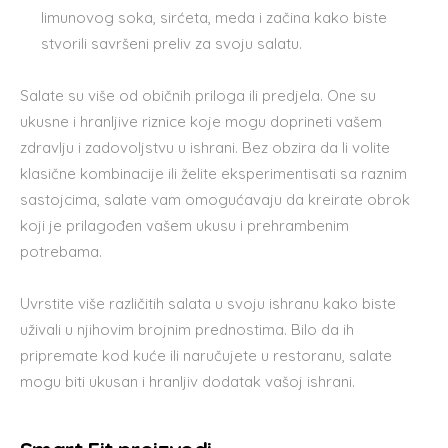
limunovog soka, sirćeta, meda i začina kako biste
stvorili savršeni preliv za svoju salatu.
Salate su više od običnih priloga ili predjela. One su
ukusne i hranljive riznice koje mogu doprineti vašem
zdravlju i zadovoljstvu u ishrani. Bez obzira da li volite
klasične kombinacije ili želite eksperimentisati sa raznim
sastojcima, salate vam omogućavaju da kreirate obrok
koji je prilagođen vašem ukusu i prehrambenim
potrebama.
Uvrstite više različitih salata u svoju ishranu kako biste
uživali u njihovim brojnim prednostima. Bilo da ih
pripremate kod kuće ili naručujete u restoranu, salate
mogu biti ukusan i hranljiv dodatak vašoj ishrani.